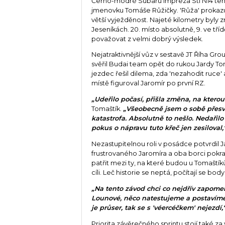
Černo-modré Subaru Impreza Sti N14 ten
jmenovku Tomáše Růžičky. 'Růža' prokazu
větší vyježděnost. Najeté kilometry byly zn
Jeseníkách. 20. místo absolutně, 9. ve tříd
považovat z velmi dobrý výsledek.
Nejatraktivnější vůz v sestavě JT Říha Gro
svěřil Budai team opět do rukou Jardy T
jezdec řešil dilema, zda 'nezahodit ruce
místě figuroval Jaromír po první RZ.
„Udeřilo počasí, přišla změna, na kterou
Tomaštík.
„Všeobecně jsem o sobě přesv
katastrofa. Absolutně to nešlo. Nedařilo
pokus o nápravu tuto křeč jen zesiloval,
Nezastupitelnou roli v posádce potvrdil 
frustrovaného Jaromíra a oba borci pokra
patřit mezi ty, na které budou u Tomaští
cíli. Leč historie se neptá, počítají se body
„Na tento závod chci co nejdřív zapomen
Lounové, něco natestujeme a postavíme 
je průser, tak se s 'véercéčkem' nejezdí,
Priorita závěrečného sprintu stojí také z