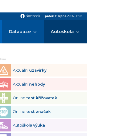
facebook
facebook
pátek 7.srpna
2026
•
15:04
Databáze
Autoškola
klama
Aktuální
uzavírky
Aktuální
nehody
Online
test křižovatek
Online
test značek
Autoškola
výuka