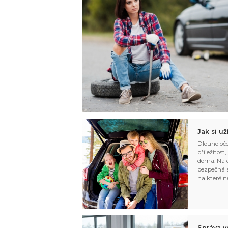
Jak si u
Dlouho oče
příležitost
doma. Na d
bezpečná a
na které n
Správa v