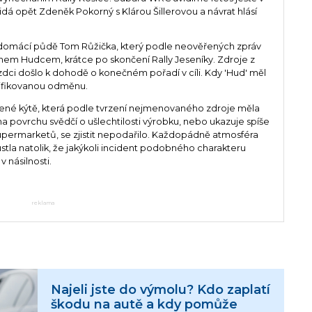
dá opět Zdeněk Pokorný s Klárou Šillerovou a návrat hlásí
a domácí půdě Tom Růžička, který podle neověřených zpráv
rtinem Hudcem, krátce po skončení Rally Jeseníky. Zdroje z
zdci došlo k dohodě o konečném pořadí v cíli. Kdy 'Hud' měl
cifikovanou odměnu.
ené kýtě, která podle tvrzení nejmenovaného zdroje měla
a povrchu svědčí o ušlechtilosti výrobku, nebo ukazuje spíše
permarketů, se zjistit nepodařilo. Každopádně atmosféra
tla natolik, že jakýkoli incident podobného charakteru
v násilnosti.
reklama
Najeli jste do výmolu? Kdo zaplatí
škodu na autě a kdy pomůže