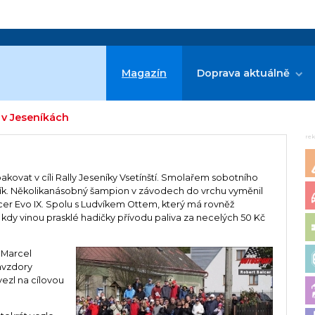
Magazín
Doprava aktuálně
 v Jeseníkách
re
pakovat v cíli Rally Jeseníky Vsetínští. Smolařem sobotního
ník. Několikanásobný šampion v závodech do vrchu vyměnil
ncer Evo IX. Spolu s Ludvíkem Ottem, který má rovněž
4, kdy vinou prasklé hadičky přívodu paliva za necelých 50 Kč
 Marcel
avzdory
zl na cílovou