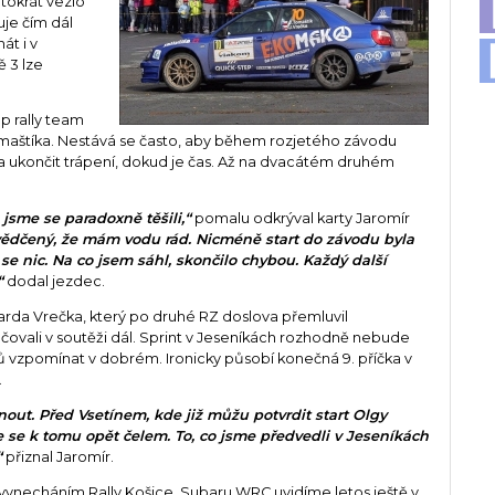
tokrát vezlo
je čím dál
át i v
ě 3 lze
up rally team
omaštíka. Nestává se často, aby během rozjetého závodu
' a ukončit trápení, dokud je čas. Až na dvacátém druhém
 jsme se paradoxně těšili,“
pomalu odkrýval karty Jaromír
ědčený, že mám vodu rád. Nicméně start do závodu byla
 se nic. Na co jsem sáhl, skončilo chybou. Každý další
“
dodal jezdec.
Jarda Vrečka, který po druhé RZ doslova přemluvil
čovali v soutěži dál. Sprint v Jeseníkách rozhodně nebude
ků vzpomínat v dobrém. Ironicky působí konečná 9. příčka v
.
out. Před Vsetínem, kde již můžu potvrdit start Olgy
se k tomu opět čelem. To, co jsme předvedli v Jeseníkách
“
přiznal Jaromír.
a vynecháním Rally Košice. Subaru WRC uvidíme letos ještě v