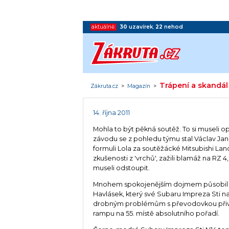
aktuálně:
30
uzavírek
,
22
nehod
Trápení a skandál
Zákruta.cz
>
Magazín
>
14. října 2011
Mohla to být pěkná soutěž. To si museli o
závodu se z pohledu týmu stal Václav Ja
formuli Lola za soutěžácké Mitsubishi La
zkušenosti z 'vrchů', zažili blamáž na RZ 
museli odstoupit.
Mnohem spokojenějším dojmem působil
Havlásek, který své Subaru Impreza Sti n
drobným problémům s převodovkou přive
rampu na 55. místě absolutního pořadí.