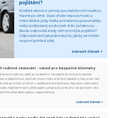
pojištění?
Rozbité silnice a výmoly jsou každoroční realitou
hlavně po zimě. Stačí chvíle nepozornosti a
místo klidné jízdy řešíte proraženou pneumatiku
nebo poškozený podvozek. Kdo za takovou
škodu odpovídá a kdy vám pomůže pojištění?
Odpověď není tak jednoduchá, jak by se mohlo
na první pohled zdát.
zobrazit článek >
žít rodinné cestování - návod pro bezpečné kilometry
kávaný rodinný výlet je za dveřmi. Na jedné straně je to skvělá
, jak si odpočinout, poznat nová místa a strávit společný čas jinak než
ruhé se může změnit v nečekané komplikace. Aby byla vaše cesta
 bez nepříjemných překvapení, připravili jsme pro vás seznam věcí,
esmíte před delší cestou zapomenout.
zobrazit článek >
ozového parku podle dat aneb kde ve firmě tiše unikají