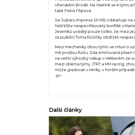
Uherském Brodě. Na Vsetíně se k týmu při
také Petra Filipová.
Se Subaru Impreza Sti N12 odstartuje n
řešil blíže nespecifikovaný konflikt s Ma
Jeseníků uvádějí pouze toliko, že mezi je
za puštění Toma Růžičky obdržet nespe
Mezi mechaniky obou týmů se mluví o uz
mít prošlou lhůtu. Zda zmiňovaná plíseň n
na velmi výhodný nákup v některém ze su
mezi oběma týmy, JTRT a MH racing, zhous
může gradovat v intriky, v horším případě 
-pr-
Další články