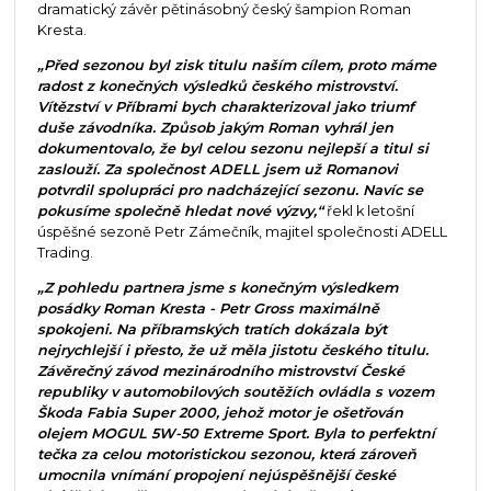
dramatický závěr pětinásobný český šampion Roman
Kresta.
„Před sezonou byl zisk titulu naším cílem, proto máme
radost z konečných výsledků českého mistrovství.
Vítězství v Příbrami bych charakterizoval jako triumf
duše závodníka. Způsob jakým Roman vyhrál jen
dokumentovalo, že byl celou sezonu nejlepší a titul si
zaslouží. Za společnost ADELL jsem už Romanovi
potvrdil spolupráci pro nadcházející sezonu. Navíc se
pokusíme společně hledat nové výzvy,“
řekl k letošní
úspěšné sezoně Petr Zámečník, majitel společnosti ADELL
Trading.
„Z pohledu partnera jsme s konečným výsledkem
posádky Roman Kresta - Petr Gross maximálně
spokojeni. Na příbramských tratích dokázala být
nejrychlejší i přesto, že už měla jistotu českého titulu.
Závěrečný závod mezinárodního mistrovství České
republiky v automobilových soutěžích ovládla s vozem
Škoda Fabia Super 2000, jehož motor je ošetřován
olejem MOGUL 5W-50 Extreme Sport. Byla to perfektní
tečka za celou motoristickou sezonou, která zároveň
umocnila vnímání propojení nejúspěšnější české