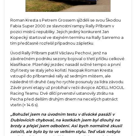
Roman Kresta s Petrem Grossem sjížděli se svou Škodou
Fabia Super 2000 ze slavnostní rampy Rally Příbram v
pozici mistrů republiky. Jejich jediný konkurent Jan
Kopecký startoval ve stejném termínu na Rally Sanremo a
tím předčasně rozřešil případnou zápletku.
Úvod Rally Příbram patřil Václavu Pechovi, jenž na
závěrečném podniku sezony bojoval o třetí příčku celkové
klasifikace. Plzeňský jezdec nasadil svižné tempo a první
čtyři testy se staly jeho kořistí. Naopak Roman Kresta
vstoupil do příbramské rally až sedmým místem, ale
následné tři druhé časy ho rychle posunuly za lídra závodu.
Závěr první etapy už probíhal v režii dvojice ADELL MOGUL
Racing Teamu. Dvě dílčí prvenství ustanovily ztrátu na
Pecha před delším druhým dnem na necelých patnáct
vteřin (+ 14.6 s).
„Bohužel jsem na úvodním testu v divácké pasáži v
Dublovicích chyboval, na kostkách jsem byl dlouhý na
brzdy a přejel jsem odbočení. Asi bych normálně zkusil
zatočit, ale bylo by to ve velkém stylu. Teď však nebylo