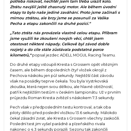
potřeba riskovat, nechtěl jsem tam třeba urazit kolo.
Ztrátu navýšil ještě zhasnutý motor. Ale během úvodní
etapy to bylo naše jediné zaváhání. Proto jsme začínali s
mírnou ztrátou, ale brzy jsme se posunuli za Vaška
Pecha a etapu zakončili na druhé pozici.“
„Tato ztráta nás provázela vlastně celou etapu. Příbram
jsme využili ke zkoušení nových věcí, chtěl jsem
otestovat některé nápady. Celkově byl závod dobře
rozjetý a do cíle stále zůstávala podstatná porce
kilometrů,“
popsal jezdec ADELL MOGUL Racing Teamu.
Do druhé etapy vstoupili Kresta s Grossem opět vítězným
časem, ale během dopoledních čtyř vložek okrojil z
Pechova náskoku jen půl sekundy. Nejtěžší část závodu
však na posádky teprve čekala. Tou byla Vystrkovská
zkouška, která nejen svou délkou, ale hlavně obtížností,
patří k nejtěžším testům v českém šampionátu. Už v prvním
průjezdu Roman Kresta zvítězil s náskokem 7.3 sekundy.
Pech však v předposledním testu kontroval, a tak oba
piloty dělilo před poslední vložkou 13.6 sekundy. Málokdo
čekal zásadní zvrat, ale Kresta s Grossem všechny zaskočili.
Poslední test jim vyšel parádně a plzeňského rivala
nakonec o 4.3 sekundy porazili. Sezonu tak zakončili