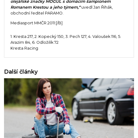
olejářské značky MOGUL s domácím šampionem
Romanem Krestou a jeho týmem,“
uvedl Jan Řihák,
obchodní ředitel PARAMO.
Mediasport MMČR 2011:[/B]
1. Kresta 217, 2. Kopecký 150, 3. Pech 127, 4. Valoušek 116, 5.
Arazim 84, 6. Odložilík 72
Kresta Racing
Další články