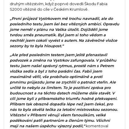
druhým vítězstvím, když poprvé dovedli Škodu Fabia
S2000 vítězně do cíle v Českém Krumlově.
„První průjezd Vystrkovem mě trochu navnadil, ale do
posledního testu jsem šel bez vítězných ambicí. Opravdu
jsme neměl v plánu na Vaška útočit. Dojížděli jsme
tvrdou směs pneumatik. Byl jsem si toho vědom a
nechtěl jsem cokoli vyvést s autem. Na závěrečné vložce
sezony by to byla hloupost.“
„Ale před posledním testem jsem ještě přenastavil
podvozek a změna na Vystrkov zafungovala. V průběhu
testu jsem našel správný rytmus, prostě nám s Petrem
vložka sedla a byl z toho parádní čas. Fabii jsem
maximálně věřil, vše probíhalo optimálně a proti
prvnímu průjezdu jsme se zrychlili o patnáct vteřin. Ale
určitě to nebylo za limitem. To je pozitivní zpráva pro
budoucnost a na těchto datech můžeme dále stavět. V
cíli jsme byli z příbramského triumfu hodně překvapeni.
Příbram tak obrazně dopadla lépe než jsem čekal, pro
nás to byla skvělá tečka za letošní mistrovskou sezonou.
Vítězství v Příbrami věnuji všem fanouškům, velké
poděkování patří partnerům a členům týmu. Všichni
mají na našem úspěchu výrazný podíl,“
komentoval