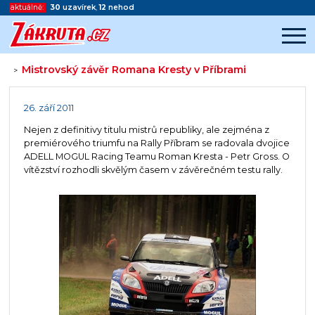
aktuálně:
30
uzavírek
,
12
nehod
Mistrovský závěr Romana Kresty v Příbrami
>
Začátek reklamy
Konec reklamy
26. září 2011
Nejen z definitivy titulu mistrů republiky, ale zejména z
premiérového triumfu na Rally Příbram se radovala dvojice
ADELL MOGUL Racing Teamu Roman Kresta - Petr Gross. O
vítězství rozhodli skvělým časem v závěrečném testu rally.