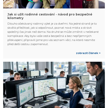
Jak si užít rodinné cestování - návod pro bezpečné
kilometry
Dlouho očekávaný rodinný výlet je za dveřmi. Na jedné straně je to
skvělá příležitost, jak si odpočinout, poznat nová místa a strávit
společný čas jinak než doma. Na druhé se může změnit v nečekané
komplikace. Aby byla vaše cesta bezpečná a bez nepříjemných
překvapení, připravili jsme pro vás seznam věcí, na které nesmíte
před delší cestou zapomenout.
zobrazit článek >