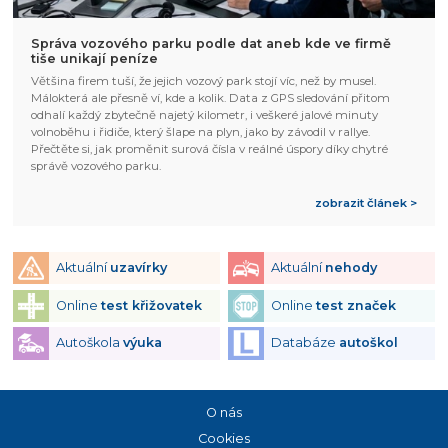
Správa vozového parku podle dat aneb kde ve firmě
tiše unikají peníze
Většina firem tuší, že jejich vozový park stojí víc, než by musel.
Málokterá ale přesně ví, kde a kolik. Data z GPS sledování přitom
odhalí každý zbytečně najetý kilometr, i veškeré jalové minuty
volnoběhu i řidiče, který šlape na plyn, jako by závodil v rallye.
Přečtěte si, jak proměnit surová čísla v reálné úspory díky chytré
správě vozového parku.
zobrazit článek >
Aktuální
uzavírky
Aktuální
nehody
Online
test křižovatek
Online
test značek
Autoškola
výuka
Databáze
autoškol
O nás
Cookies