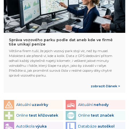
Správa vozového parku podle dat aneb kde ve firmě
tiše unikají peníze
Většina firem tuší, že jejich vozový park stojí víc, než by musel.
Málokterá ale přesně ví, kde a kolik. Data z GPS sledování přitom
odhalí každý zbytečně najetý kilometr, i veškeré jalové minuty
volnoběhu i řidiče, který šlape na plyn, jako by závodil v rallye.
Přečtěte si, jak proměnit surová čísla v reálné úspory díky chytré
správě vozového parku.
zobrazit článek >
Aktuální
uzavírky
Aktuální
nehody
Online
test křižovatek
Online
test značek
Autoškola
výuka
Databáze
autoškol