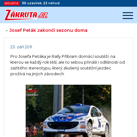
aktuálně:
30
uzavírek
,
22
nehod
Josef Peták zakončí sezonu doma
>
Začátek reklamy
Konec reklamy
23. září 2011
Pro Josefa Petáka je Rally Příbram domácí soutěží, na
kterou se každý rok těší, ale to sebou přináší i odlišnosti od
zažitého stereotypu, který zkušený soutěžní jezdec
prožívá na jiných závodech.