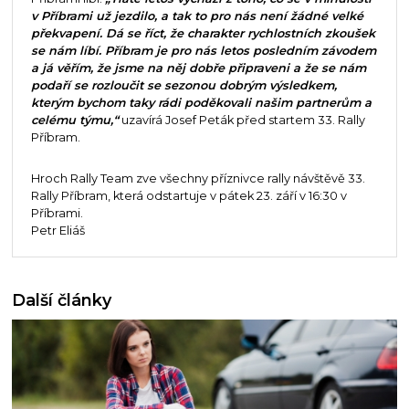
v Příbrami už jezdilo, a tak to pro nás není žádné velké
překvapení. Dá se říct, že charakter rychlostních zkoušek
se nám líbí. Příbram je pro nás letos posledním závodem
a já věřím, že jsme na něj dobře připraveni a že se nám
podaří se rozloučit se sezonou dobrým výsledkem,
kterým bychom taky rádi poděkovali našim partnerům a
celému týmu,“
uzavírá Josef Peták před startem 33. Rally
Příbram.
Hroch Rally Team zve všechny příznivce rally návštěvě 33.
Rally Příbram, která odstartuje v pátek 23. září v 16:30 v
Příbrami.
Petr Eliáš
Další články