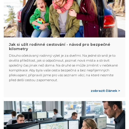
Jak si užít rodinné cestování - návod pro bezpečné
kilometry
Dlouho očekávaný rodinný výlet je za dveřmi. Na jedné straně je to
skvělá příležitost, jak si odpočinout, poznat nová místa a strávit
společný čas jinak než doma. Na druhé se může změnit v nečekané
komplikace. Aby byla vaše cesta bezpečná a bez nepříjemných
překvapení, připravili jsme pro vás seznam věcí, na které nesmíte
před delší cestou zapomenout.
zobrazit článek >