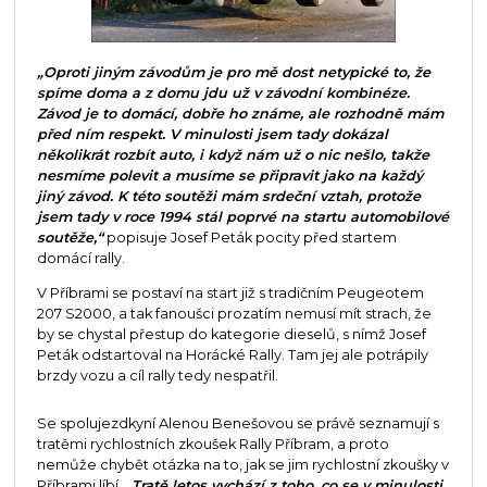
„Oproti jiným závodům je pro mě dost netypické to, že
spíme doma a z domu jdu už v závodní kombinéze.
Závod je to domácí, dobře ho známe, ale rozhodně mám
před ním respekt. V minulosti jsem tady dokázal
několikrát rozbít auto, i když nám už o nic nešlo, takže
nesmíme polevit a musíme se připravit jako na každý
jiný závod. K této soutěži mám srdeční vztah, protože
jsem tady v roce 1994 stál poprvé na startu automobilové
soutěže,“
popisuje Josef Peták pocity před startem
domácí rally.
V Příbrami se postaví na start již s tradičním Peugeotem
207 S2000, a tak fanoušci prozatím nemusí mít strach, že
by se chystal přestup do kategorie dieselů, s nímž Josef
Peták odstartoval na Horácké Rally. Tam jej ale potrápily
brzdy vozu a cíl rally tedy nespatřil.
Se spolujezdkyní Alenou Benešovou se právě seznamují s
tratěmi rychlostních zkoušek Rally Příbram, a proto
nemůže chybět otázka na to, jak se jim rychlostní zkoušky v
Příbrami líbí.
„Tratě letos vychází z toho, co se v minulosti