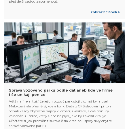
před delší cestou zapomenout.
zobrazit článek >
Správa vozového parku podle dat aneb kde ve firmě
tiše unikají peníze
Většina firem tuší, že jejich vozový park stojí víc, než by musel.
Málokterá ale přesně ví, kde a kolik. Data z GPS sledování přitom
odhalí každý zbytečně najetý kilometr, i veškeré jalové minuty
volnoběhu i řidiče, který šlape na plyn, jako by závodil v rallye.
Přečtěte si, jak proměnit surová čísla v reálné úspory díky chytré
správě vozového parku.