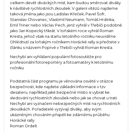
celkem devět diváckých míst, kam budou směrovat diváky
k návštěvě rychlostních zkoušek. V galerii vítězů najdeme
taková jména jako jsou Ladislav Křeček, Pavel Šofr,
Stanislav Chovanec, Vlastimil Neumann, Tomáš Hrdinka,
Emil Triner nebo Václav Pech, jenž vyhrál v Třebíči podobně
jako Jan Kopecký třikrát. V loňském roce vyhrál Roman
Kresta, jehož však na startu letošního ročníku neuvidíme.
Ohlédnutí za loňským ročníkem Horácké rally si přečtete v
článku s názvem Poprvé v Třebíči vyhrál Roman Kresta.
Nechybí ani vyhlášení populární fotosoutěže pro
profesionální fotoreportéry a fotoamatéry k letošnímu
ročníku.
Podstatná část programu je věnována osvětě v otázce
bezpečnosti, kde najdete základní informace v tzv.
desateru, například jaké bezpečné místo si vybrat ke
sledování rychlostních zkoušek nebo jak se chovat u trati.
Nechybí ani vyznačení nebezpečných míst na rychlostních
zkouškách. Pořadatelé vyzývají diváky, aby svým
ukázněným chováním přispěli ke zdárnému průběhu
Horácké rally.
Roman Ordelt