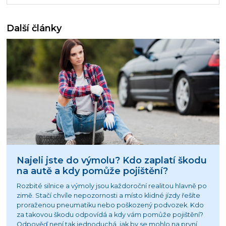
Další články
Najeli jste do výmolu? Kdo zaplatí škodu
na autě a kdy pomůže pojištění?
Rozbité silnice a výmoly jsou každoroční realitou hlavně po
zimě. Stačí chvíle nepozornosti a místo klidné jízdy řešíte
proraženou pneumatiku nebo poškozený podvozek. Kdo
za takovou škodu odpovídá a kdy vám pomůže pojištění?
Odpověď není tak jednoduchá, jak by se mohlo na první