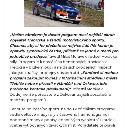
„Naším záměrem je dostat program mezi nejširší okruh
obyvatel Třebíčska a fandů motoristického sportu.
Chceme, aby si ho přečetlo co nejvíce lidí. Pět korun je
opravdu symbolická částka, přičemž se jedná o marži pro
jednotlivé prodejce,“
uvedl Miloš Morávek, ředitel Horácké
rally. Program je k dostání na benzinových stanicích v
Třebíči a v blízkém okolí a na dalších prodejních místech
jako jsou trafiky, prodejny s tiskem atd.
„Fandové si mohou
program zakoupit rovněž v Informačním středisku města
Třebíče nebo v pizzerii v Náměšti nad Oslavou, kde
proběhne kontrola přeskupení,“
upřesnil Morávek.
Dodejme, že pořadatelé z Dukovan zajistili dostatečné
množství programů.
Fanoušci soutěžního sportu najdou v oficiálním programu
vedle celkové mapy rally a časového harmonogramu i
podrobné mapy a popisy jednotlivých rychlostní zkoušek
včetně vytipovaných diváckých míst. Pořadatelé připravili