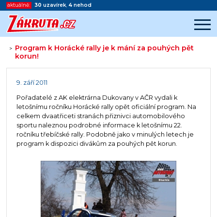
aktuálně:
30
uzavírek
,
4
nehod
Program k Horácké rally je k mání za pouhých pět
>
korun!
Začátek reklamy
Konec reklamy
9. září 2011
Pořadatelé z AK elektrárna Dukovany v AČR vydali k
letošnímu ročníku Horácké rally opět oficiální program. Na
celkem dvaatřiceti stranách přiznivci automobilového
sportu naleznou podrobné informace k letošnímu 22.
ročníku třebíčské rally. Podobně jako v minulých letech je
program k dispozici divákům za pouhých pět korun.