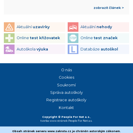
zobrazit článek >
Aktuální
uzavírky
Aktuální
nehody
Online
test křižovatek
Online
test značek
Autoškola
výuka
Databáze
autoškol
O nás
Cookies
Soukromí
Správa autoškoly
Registrace autoškoly
Kontakt
Copyright © People For Net a.s.
,
tvorba www stránek
People For Net a.s.
Obsah stránek serveru www.zakruta.cz je chráněn autorským zákonem.