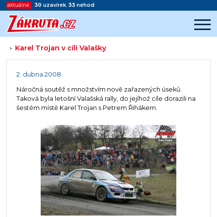
aktuálně:
30
uzavírek
,
33
nehod
Karel Trojan v cíli Valašky
>
Začátek reklamy
Konec reklamy
2. dubna 2008
Náročná soutěž s množstvím nově zařazených úseků.
Taková byla letošní Valašská rally, do jejíhož cíle dorazili na
šestém místě Karel Trojan s Petrem Řihákem.