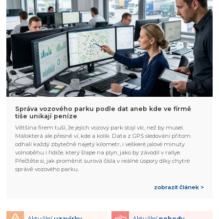
Správa vozového parku podle dat aneb kde ve firmě
tiše unikají peníze
Většina firem tuší, že jejich vozový park stojí víc, než by musel.
Málokterá ale přesně ví, kde a kolik. Data z GPS sledování přitom
odhalí každý zbytečně najetý kilometr, i veškeré jalové minuty
volnoběhu i řidiče, který šlape na plyn, jako by závodil v rallye.
Přečtěte si, jak proměnit surová čísla v reálné úspory díky chytré
správě vozového parku.
zobrazit článek >
Aktuální
uzavírky
Aktuální
nehody