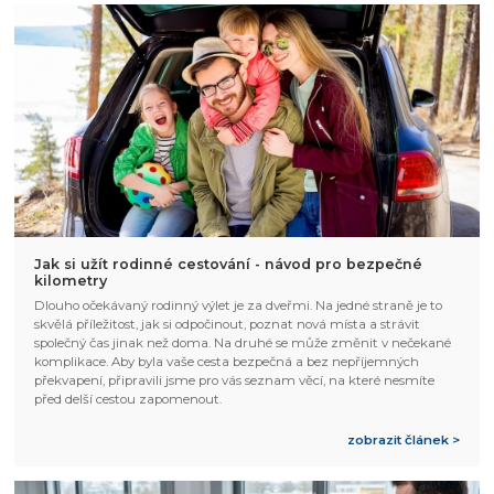
Jak si užít rodinné cestování - návod pro bezpečné
kilometry
Dlouho očekávaný rodinný výlet je za dveřmi. Na jedné straně je to
skvělá příležitost, jak si odpočinout, poznat nová místa a strávit
společný čas jinak než doma. Na druhé se může změnit v nečekané
komplikace. Aby byla vaše cesta bezpečná a bez nepříjemných
překvapení, připravili jsme pro vás seznam věcí, na které nesmíte
před delší cestou zapomenout.
zobrazit článek >