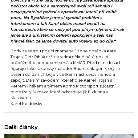
povrchy a rytmy tratí, hodně do hry zasahovala spousta
nečistot okolo RZ a samozřejmě svojí roli sehrálo i
nevyzpytatelné počasí s opravdovou loterií při volbě
pneu. Na Bystřičce jsme si vyrobili problém s
interkomem a tak Karel občas musel brzdit na
horizontech, které se měly jet pod plným plynem. Jinak
jsme ale s umístěním celkem spokojení a těší nás
hlavně fakt, že jsme dovezli auto vcelku až do cíle.“
Body za šestou pozici znamenají, že se posádka Karel
Trojan, Petr Řihák drží na velmi pěkné páté pozici
průběžného hodnocení seriálu MMČR. Před nimi dosud
figuruje také rakouský matador Baumschlager, který se
ovšem do dalších bojů v českém mistrovství nehodlá
zapojit. Dalším závodem, kterého se Karrel Trojan s
Petrem řihákem a týmem Korno Motorsport zúčastní,
bude Rally Šumava, která odstartuje již 11. dubna v
Klatovech.
Karel Koldovský
Další články