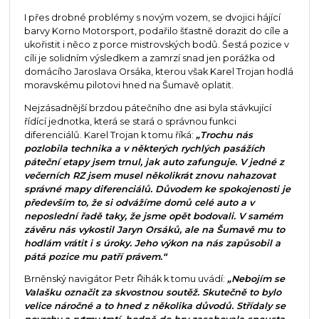
I přes drobné problémy s novým vozem, se dvojici hájící
barvy Korno Motorsport, podařilo šťastně dorazit do cíle a
ukořistit i něco z porce mistrovských bodů. Šestá pozice v
cíli je solidním výsledkem a zamrzí snad jen porážka od
domácího Jaroslava Orsáka, kterou však Karel Trojan hodlá
moravskému pilotovi hned na Šumavě oplatit.
Nejzásadnější brzdou pátečního dne asi byla stávkující
řídící jednotka, která se stará o správnou funkci
diferenciálů. Karel Trojan k tomu říká:
„Trochu nás
pozlobila technika a v některých rychlých pasážích
páteční etapy jsem trnul, jak auto zafunguje. V jedné z
večerních RZ jsem musel několikrát znovu nahazovat
správné mapy diferenciálů. Důvodem ke spokojenosti je
především to, že si odvážíme domů celé auto a v
neposlední řadě taky, že jsme opět bodovali. V samém
závěru nás vykostil Jaryn Orsáků, ale na Šumavě mu to
hodlám vrátit i s úroky. Jeho výkon na nás zapůsobil a
pátá pozice mu patří právem.“
Brněnský navigátor Petr Řihák k tomu uvádí:
„Nebojím se
Valašku označit za skvostnou soutěž. Skutečně to bylo
velice náročné a to hned z několika důvodů. Střídaly se