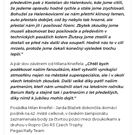
především pak z Kostelan do Halenkovic, kde jsme cítili,
že jedeme opravdu hodně rychle a stále jsme zrychlovali.
Bohužel za Halenkovicemi se nám přetrhl klínový řemen,
auto přestalo dobíjet, což by nebylo tak hrozné, ale
přestal nám jít i posilovač řízení. Zbytek zkoušky jsme
museli absolvovat bez posilovače a především v
technických pasážích kolem Žlutavy jsme ztratili a
dostali se před nás další dva soupeři. Hodně nás to v cíli
mrzelo, protože jsme čekali konečný výsledek trochu
lepší.“
A pár slov závěrem od Milana Kneifela:
„Chtěl bych
poděkovat našim fanouškům, kteří vytvořili vynikající
atmosféru nejen na městské superspeciálce, ale i v okolí
všech letošních zkoušek. Další velké díky patří našim
partnerům, kteří nám umožnili start na letošním ročníku
Barum Rally a stejně tak i partnerům z let předešlých,
díky nimž k jubileu mohlo dojít.“
Posádka Milan Kneifel - Jarda Blažek dokončila domácí
podnik na 42. místě celkově, v českém šampionátu
zaznamenala body za čtvrtou pozici mezi dvoukolkami a
druhou v Ropro Clio R3 Czech Trophy.
Pegas Rally Team