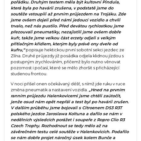
pořádku. Druhým testem měla být kultovní Pindula,
která byla po havárii zrušena, v podstatě jsme do
soutěže vstoupili až prvním průjezdem na Trojáku. Zde
jsme ovšem dojeli před námi jedoucí vozidlo a chvíli
trvalo, než nás pustilo. Před devátou rychlostkou jsme
přezouvali pneumatiky, nezajistili jsme ovšem dobře
kufr, takže jsme velkou část erzety odjeli s velkým
přítlačným křídlem, kterým byly právě ony dveře od
kufru,“
popisuje hektickou první sobotní sekci jezdec ze
Zlína. Druhé průjezdy již posádka odjela klidnou jízdou s
postupným zrychlováním, přičemž bylo nutno věnovat
pozornost i počasí, které se mělo zhoršit s přicházející
studenou frontou.
V noci přišel onen očekávaný déšť, s nímž jde ruku v ruce
změna pneumatik a nastavení vozidla.
„Hned na prvním
ranním průjezdu Halenkovicemi jsme chtěli zaútočit,
jenže osud nám opět nepřál a test byl po havárii zrušen.
V dalším průběhu jsme bojovali s Citroenem DS3 R3T
polského jezdce Jaroslawa Koltuna a dařilo se nám v
nedělních výsledcích porážet i soupeře z Ropro Clio R3
Czech Trophy. Rozhodnout se tedy mělo až na
závěrečném testu celé soutěže v Halenkovicích. Podařilo
se nám dobře projet náročný úsek kolem Bunče a