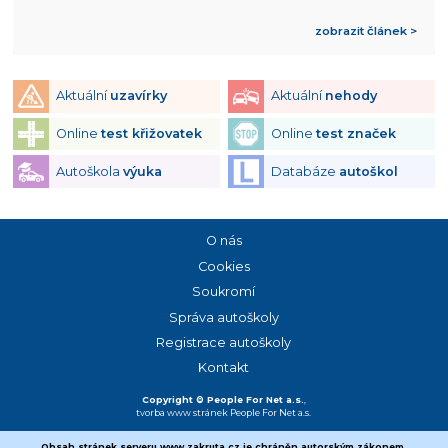
zobrazit článek >
Aktuální
uzavírky
Aktuální
nehody
Online
test křižovatek
Online
test značek
Autoškola
výuka
Databáze
autoškol
O nás
Cookies
Soukromí
Správa autoškoly
Registrace autoškoly
Kontakt
Copyright © People For Net a.s.
,
tvorba www stránek
People For Net a.s.
Obsah stránek serveru www.zakruta.cz je chráněn autorským zákonem.