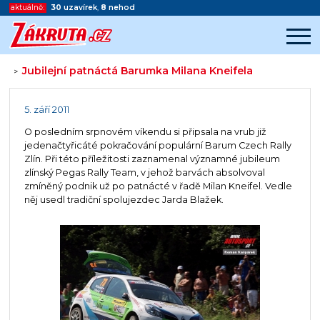
aktuálně:
30
uzavírek
,
8
nehod
Jubilejní patnáctá Barumka Milana Kneifela
>
Začátek reklamy
Konec reklamy
5. září 2011
O posledním srpnovém víkendu si připsala na vrub již
jedenačtyřicáté pokračování populární Barum Czech Rally
Zlín. Při této příležitosti zaznamenal významné jubileum
zlínský Pegas Rally Team, v jehož barvách absolvoval
zmíněný podnik už po patnácté v řadě Milan Kneifel. Vedle
něj usedl tradiční spolujezdec Jarda Blažek.