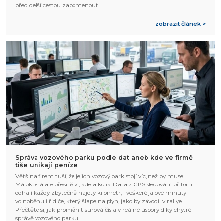
před delší cestou zapomenout.
zobrazit článek >
Správa vozového parku podle dat aneb kde ve firmě
tiše unikají peníze
Většina firem tuší, že jejich vozový park stojí víc, než by musel.
Málokterá ale přesně ví, kde a kolik. Data z GPS sledování přitom
odhalí každý zbytečně najetý kilometr, i veškeré jalové minuty
volnoběhu i řidiče, který šlape na plyn, jako by závodil v rallye.
Přečtěte si, jak proměnit surová čísla v reálné úspory díky chytré
správě vozového parku.