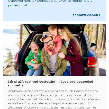
Odpověď není tak jednoduchá, jak by se mohlo na první
pohled zdát.
zobrazit článek >
Jak si užít rodinné cestování - návod pro bezpečné
kilometry
Dlouho očekávaný rodinný výlet je za dveřmi. Na jedné straně je to
skvělá příležitost, jak si odpočinout, poznat nová místa a strávit
společný čas jinak než doma. Na druhé se může změnit v nečekané
komplikace. Aby byla vaše cesta bezpečná a bez nepříjemných
překvapení, připravili jsme pro vás seznam věcí, na které nesmíte