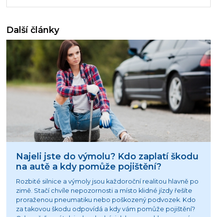
Další články
Najeli jste do výmolu? Kdo zaplatí škodu
na autě a kdy pomůže pojištění?
Rozbité silnice a výmoly jsou každoroční realitou hlavně po
zimě. Stačí chvíle nepozornosti a místo klidné jízdy řešíte
proraženou pneumatiku nebo poškozený podvozek. Kdo
za takovou škodu odpovídá a kdy vám pomůže pojištění?