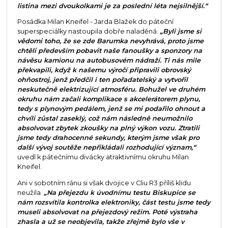
listina mezi dvoukolkami je za poslední léta nejsilnější.“
Posádka Milan Kneifel - Jarda Blažek do páteční
superspeciálky nastoupila dobře naladěná.
„Byli jsme si
vědomi toho, že se zde Barumka nevyhrává, proto jsme
chtěli především pobavit naše fanoušky a sponzory na
návěsu kamionu na autobusovém nádraží. Ti nás mile
překvapili, když k našemu výročí připravili obrovský
ohňostroj, jenž předčil i ten pořadatelský a vytvořil
neskutečně elektrizující atmosféru. Bohužel ve druhém
okruhu nám začali komplikace s akcelerátorem plynu,
tedy s plynovým pedálem, jenž se mi podařilo ohnout a
chvíli zůstal zaseklý, což nám následně neumožnilo
absolvovat zbytek zkoušky na plný výkon vozu. Ztratili
jsme tedy drahocenné sekundy, kterým jsme však pro
další vývoj soutěže nepřikládali rozhodující význam,“
uvedl k pátečnímu divácky atraktivnímu okruhu Milan
Kneifel.
Ani v sobotním ránu si však dvojice v Cliu R3 příliš klidu
neužila.
„Na přejezdu k úvodnímu testu Biskupice se
nám rozsvítila kontrolka elektroniky, část testu jsme tedy
museli absolvovat na přejezdový režim. Poté výstraha
zhasla a už se neobjevila, takže zřejmě bylo vše v