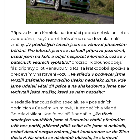
Příprava Milana Kneifela na domácí podnik nebyla ani letos
zanedbána, i když oproti loňskému roku doznala malé
změny.
„V předešlých letech jsem se věnoval především
běhání. Pro letošek jsem se rozhodl přípravu pozměnit,
usedl jsem na kolo a odjel nespočet kilometrů, což se v
pátečních vedrech vyplatilo,“
prozradil k dlouhodobější
fázi přípravy pilot Renaultu Clio R3. Ta krátkodobá spočívala
především v nastavení vozu.
„Ve středu v podvečer jsme
využili známého testovacího úseku nedaleko Zlína, kde
jsme udělali větší díl práce a na shakedownu jsme pak
vychytali ještě mušky, které se nám nezdály.“
V sedadle francouzského speciálu se v posledních
podnicích v Českém Krumlově, Hustopečích a Mladé
Boleslavi Milanu Kneifelovi příliš nedařilo.
„Po třech
smolných soutěžích jsme si Barumku chtěli především
užít bez potíží, přičemž příliš velké cíle jsme si nekladli,
neboť dosud nebylo známo, jaká konkurence se do Zlína
dostaví. Na startu se následně ukázalo, že startovní