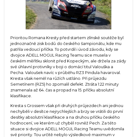
Prioritou Romana Kresty před startem zlínské soutěže byl
jednoznačně zisk bodů do českého šampionátu, kde mu
patřila vedoucí příčka. To potvrdil i úvod závodu, kdy se
dvojice ADELL MOGUL Racing Teamu sice musela v
českém měřítku sklonit před Kopeckým, ale držela za zády
své úhlavní protivníky v boji o domácí titul Valouška a
Pecha. Valoušek navíc v průběhu RZ3 Pindula havaroval.
Kresta však neměl na růžích ustláno. Při průjezdu
Semetínem (RZ5) ho zpomalil defekt. Ztráta 1:22 minuty
znamenala až 64. čas a propad na 15. příčku absolutní
klasifikace.
Kresta s Grossem však při druhých průjezdech ani jednou
nechyběli v desítce nejrychlejších a brzy se vrátili do první
desítky absolutní klasifikace a na druhou příčku českého
hodnocení, ve kterém už chyběl rovněž Pech. Za této
situace si dvojice ADELL MOGUL Racing Teamu uvědomila
své priority. Tou určitě nebylo výsledkové maximum v