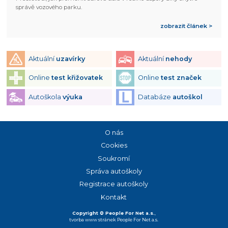
správě vozového parku.
zobrazit článek >
Aktuální
uzavírky
Aktuální
nehody
Online
test křižovatek
Online
test značek
Autoškola
výuka
Databáze
autoškol
O nás
Cookies
Soukromí
Správa autoškoly
Registrace autoškoly
Kontakt
Copyright © People For Net a.s.
,
tvorba www stránek
People For Net a.s.