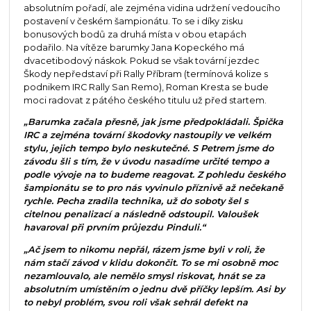
absolutním pořadí, ale zejména vidina udržení vedoucího
postavení v českém šampionátu. To se i díky zisku
bonusových bodů za druhá místa v obou etapách
podařilo. Na vítěze barumky Jana Kopeckého má
dvacetibodový náskok. Pokud se však tovární jezdec
Škody nepředstaví při Rally Příbram (termínová kolize s
podnikem IRC Rally San Remo), Roman Kresta se bude
moci radovat z pátého českého titulu už před startem.
„Barumka začala přesně, jak jsme předpokládali. Špička
IRC a zejména tovární škodovky nastoupily ve velkém
stylu, jejich tempo bylo neskutečné. S Petrem jsme do
závodu šli s tím, že v úvodu nasadíme určité tempo a
podle vývoje na to budeme reagovat. Z pohledu českého
šampionátu se to pro nás vyvinulo příznivě až nečekaně
rychle. Pecha zradila technika, už do soboty šel s
citelnou penalizací a následně odstoupil. Valoušek
havaroval při prvním průjezdu Pinduli.“
„Ač jsem to nikomu nepřál, rázem jsme byli v roli, že
nám stačí závod v klidu dokončit. To se mi osobně moc
nezamlouvalo, ale nemělo smysl riskovat, hnát se za
absolutním umístěním o jednu dvě příčky lepším. Asi by
to nebyl problém, svou roli však sehrál defekt na