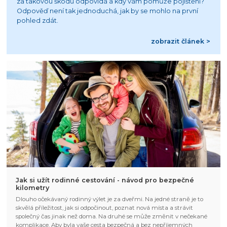
za takovou škodu odpovídá a kdy vám pomůže pojištění?
Odpověď není tak jednoduchá, jak by se mohlo na první
pohled zdát.
zobrazit článek >
Jak si užít rodinné cestování - návod pro bezpečné
kilometry
Dlouho očekávaný rodinný výlet je za dveřmi. Na jedné straně je to
skvělá příležitost, jak si odpočinout, poznat nová místa a strávit
společný čas jinak než doma. Na druhé se může změnit v nečekané
komplikace. Aby byla vaše cesta bezpečná a bez nepříjemných