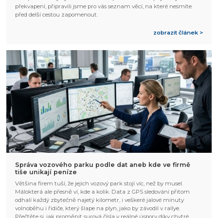
překvapení, připravili jsme pro vás seznam věcí, na které nesmíte
před delší cestou zapomenout.
zobrazit článek >
Správa vozového parku podle dat aneb kde ve firmě
tiše unikají peníze
Většina firem tuší, že jejich vozový park stojí víc, než by musel.
Málokterá ale přesně ví, kde a kolik. Data z GPS sledování přitom
odhalí každý zbytečně najetý kilometr, i veškeré jalové minuty
volnoběhu i řidiče, který šlape na plyn, jako by závodil v rallye.
Přečtěte si, jak proměnit surová čísla v reálné úspory díky chytré