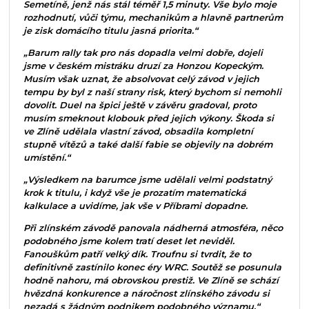
Semetíně, jenž nás stál téměř 1,5 minuty. Vše bylo moje
rozhodnutí, vůči týmu, mechanikům a hlavně partnerům
je zisk domácího titulu jasná priorita.“
„Barum rally tak pro nás dopadla velmi dobře, dojeli
jsme v českém mistráku druzí za Honzou Kopeckým.
Musím však uznat, že absolvovat celý závod v jejich
tempu by byl z naší strany risk, který bychom si nemohli
dovolit. Duel na špici ještě v závěru gradoval, proto
musím smeknout klobouk před jejich výkony. Škoda si
ve Zlíně udělala vlastní závod, obsadila kompletní
stupně vítězů a také další fabie se objevily na dobrém
umístění.“
„Výsledkem na barumce jsme udělali velmi podstatný
krok k titulu, i když vše je prozatím matematická
kalkulace a uvidíme, jak vše v Příbrami dopadne.
Při zlínském závodě panovala nádherná atmosféra, něco
podobného jsme kolem tratí deset let neviděl.
Fanouškům patří velký dík. Troufnu si tvrdit, že to
definitivně zastínilo konec éry WRC. Soutěž se posunula
hodně nahoru, má obrovskou prestiž. Ve Zlíně se schází
hvězdná konkurence a náročnost zlínského závodu si
nezadá s žádným podnikem podobného významu,“