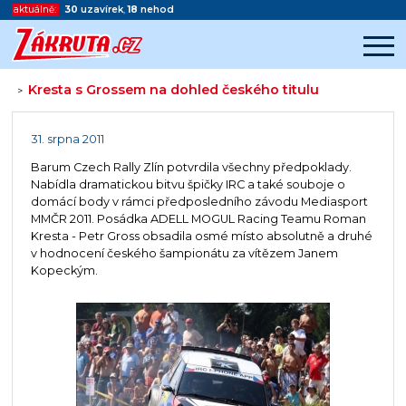
aktuálně:
30
uzavírek
,
18
nehod
Kresta s Grossem na dohled českého titulu
>
Začátek reklamy
Konec reklamy
31. srpna 2011
Barum Czech Rally Zlín potvrdila všechny předpoklady.
Nabídla dramatickou bitvu špičky IRC a také souboje o
domácí body v rámci předposledního závodu Mediasport
MMČR 2011. Posádka ADELL MOGUL Racing Teamu Roman
Kresta - Petr Gross obsadila osmé místo absolutně a druhé
v hodnocení českého šampionátu za vítězem Janem
Kopeckým.