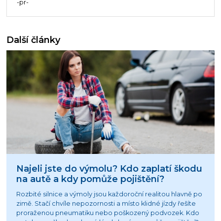
-pr-
Další články
Najeli jste do výmolu? Kdo zaplatí škodu
na autě a kdy pomůže pojištění?
Rozbité silnice a výmoly jsou každoroční realitou hlavně po
zimě. Stačí chvíle nepozornosti a místo klidné jízdy řešíte
proraženou pneumatiku nebo poškozený podvozek. Kdo