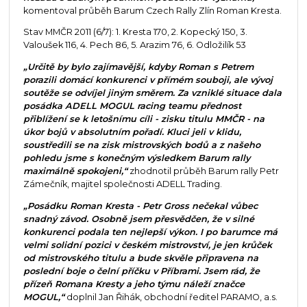
komentoval průběh Barum Czech Rally Zlín Roman Kresta.
Stav MMČR 2011 (6/7): 1. Kresta 170, 2. Kopecký 150, 3.
Valoušek 116, 4. Pech 86, 5. Arazim 76, 6. Odložilík 53
„Určitě by bylo zajímavější, kdyby Roman s Petrem
porazili domácí konkurenci v přímém souboji, ale vývoj
soutěže se odvíjel jiným směrem. Za vzniklé situace dala
posádka ADELL MOGUL racing teamu přednost
přiblížení se k letošnímu cíli - zisku titulu MMČR - na
úkor bojů v absolutním pořadí. Kluci jeli v klidu,
soustředili se na zisk mistrovských bodů a z našeho
pohledu jsme s konečným výsledkem Barum rally
maximálně spokojeni,“
zhodnotil průběh Barum rally Petr
Zámečník, majitel společnosti ADELL Trading.
„Posádku Roman Kresta - Petr Gross nečekal vůbec
snadný závod. Osobně jsem přesvědčen, že v silné
konkurenci podala ten nejlepší výkon. I po barumce má
velmi solidní pozici v českém mistrovství, je jen krůček
od mistrovského titulu a bude skvěle připravena na
poslední boje o čelní příčku v Příbrami. Jsem rád, že
přízeň Romana Kresty a jeho týmu náleží značce
MOGUL,“
doplnil Jan Řihák, obchodní ředitel PARAMO, a.s.