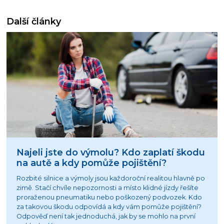
Další články
Najeli jste do výmolu? Kdo zaplatí škodu
na autě a kdy pomůže pojištění?
Rozbité silnice a výmoly jsou každoroční realitou hlavně po
zimě. Stačí chvíle nepozornosti a místo klidné jízdy řešíte
proraženou pneumatiku nebo poškozený podvozek. Kdo
za takovou škodu odpovídá a kdy vám pomůže pojištění?
Odpověď není tak jednoduchá, jak by se mohlo na první