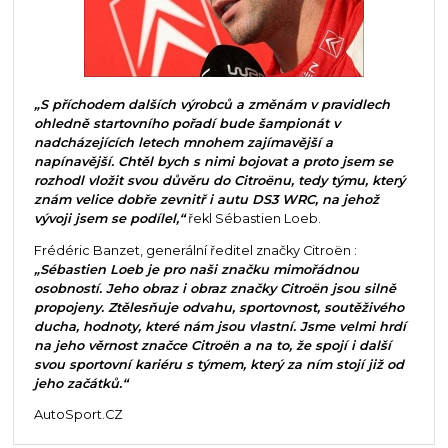
„S příchodem dalších výrobců a změnám v pravidlech
ohledně startovního pořadí bude šampionát v
nadcházejících letech mnohem zajímavější a
napínavější. Chtěl bych s nimi bojovat a proto jsem se
rozhodl vložit svou důvěru do Citroënu, tedy týmu, který
znám velice dobře zevnitř i autu DS3 WRC, na jehož
vývoji jsem se podílel,“
řekl Sébastien Loeb.
Frédéric Banzet, generální ředitel značky Citroën :
„Sébastien Loeb je pro naši značku mimořádnou
osobností. Jeho obraz i obraz značky Citroën jsou silně
propojeny. Ztělesňuje odvahu, sportovnost, soutěživého
ducha, hodnoty, které nám jsou vlastní. Jsme velmi hrdí
na jeho věrnost značce Citroën a na to, že spojí i další
svou sportovní kariéru s týmem, který za ním stojí již od
jeho začátků.“
AutoSport.CZ