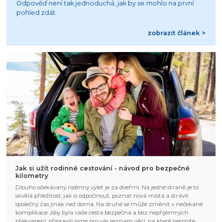
Odpověď není tak jednoduchá, jak by se mohlo na první
pohled zdát.
zobrazit článek >
Jak si užít rodinné cestování - návod pro bezpečné
kilometry
Dlouho očekávaný rodinný výlet je za dveřmi. Na jedné straně je to
skvělá příležitost, jak si odpočinout, poznat nová místa a strávit
společný čas jinak než doma. Na druhé se může změnit v nečekané
komplikace. Aby byla vaše cesta bezpečná a bez nepříjemných
překvapení, připravili jsme pro vás seznam věcí, na které nesmíte