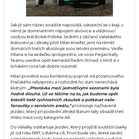
Jak již sám název soutěže napovídá, uskuteční se v kraji, v
němž je dominantním nápojem slivovice a vládnoucí
osobou král Bolek Polívka. Jedním z občanů Valašského
království je i zlínský pilot Milan Kneifel, jenž na téměř
domácích tratích absolvuje svou letošní premiéru. Vedle
Milana si na sedačku spolujezdce, ve voze Pegas Rally
Teamu usedne opět kamarád Radim Strnad, s nímž si v
loňském roce tak dobře rozuměl.
Milan provětrá svou kombinézu poprvé od prosincového
Pražského rallysprintu a rozhodně ho start nenechává
klidným.
„Přestávka mezi jednotlivými sezonami byla
hodně dlouhá. Už se těšíme na to, jak budeme opět
brázdit tratě rychlostních zkoušek a potkávat naše
fanoušky v servisním areálu,“
prozrazuje nažhaveně
jezdec, který při poslední zlínské Barum rally obsadil třetí
místo mezi vozy kategorie A6.
Do Valašky odstartuje jezdec, který projíždí soutěžní úseky
již od roku 1997, s dvěma cíli. První bude věc, která zavání
samozřejmostí, tedy zajet co nejlepší výsledek a odvést