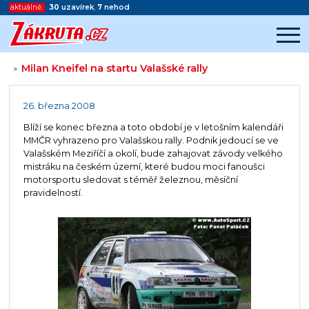
aktuálně:
30
uzavírek
,
7
nehod
Milan Kneifel na startu Valašské rally
>
Začátek reklamy
Konec reklamy
26. března 2008
Blíží se konec března a toto období je v letošním kalendáři
MMČR vyhrazeno pro Valašskou rally. Podnik jedoucí se ve
Valašském Meziříčí a okolí, bude zahajovat závody velkého
mistráku na českém území, které budou moci fanoušci
motorsportu sledovat s téměř železnou, měsíční
pravidelností.