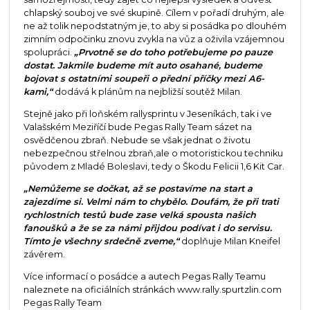
chlapský souboj ve své skupině. Cílem v pořadí druhým, ale
ne až tolik nepodstatným je, to aby si posádka po dlouhém
zimním odpočinku znovu zvykla na vůz a oživila vzájemnou
spolupráci.
„Prvotně se do toho potřebujeme po pauze
dostat. Jakmile budeme mít auto osahané, budeme
bojovat s ostatními soupeři o přední příčky mezi A6-
kami,“
dodává k plánům na nejbližší soutěž Milan.
Stejně jako při loňském rallysprintu v Jeseníkách, tak i ve
Valašském Meziříčí bude Pegas Rally Team sázet na
osvědčenou zbraň. Nebude se však jednat o životu
nebezpečnou střelnou zbraň,ale o motoristickou techniku
původem z Mladé Boleslavi, tedy o Škodu Felicii 1,6 Kit Car.
„Nemůžeme se dočkat, až se postavíme na start a
zajezdíme si. Velmi nám to chybělo. Doufám, že při trati
rychlostních testů bude zase velká spousta našich
fanoušků a že se za námi přijdou podívat i do servisu.
Tímto je všechny srdečně zveme,“
doplňuje Milan Kneifel
závěrem.
Více informací o posádce a autech Pegas Rally Teamu
naleznete na oficiálních stránkách www.rally.spurtzlin.com
Pegas Rally Team