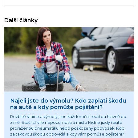
Další články
Najeli jste do výmolu? Kdo zaplatí škodu
na autě a kdy pomůže pojištění?
Rozbité silnice a výmoly jsou každoroční realitou hlavně po
zimě. Stačí chvíle nepozornosti a místo klidné jízdy řešíte
proraženou pneumatiku nebo poškozený podvozek. Kdo
za takovou škodu odpovídá a kdy vám pomůže pojištění?