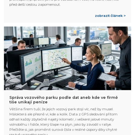
před delší cestou zapomenout.
zobrazit článek >
Správa vozového parku podle dat aneb kde ve firmě
tiše unikají peníze
Většina firem tuší, že jejich vozový park stojí víc, než by musel.
Málokterá ale přesně ví, kde a kolik. Data z GPS sledování přitom
odhalí každý zbytečně najetý kilometr, i veškeré jalové minuty
volnoběhu i řidiče, který šlape na plyn, jako by závodil v rallye.
Přečtěte si, jak proměnit surová čísla v reálné úspory díky chytré
správě vozového parku.