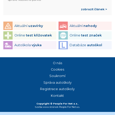
zobrazit článek >
Aktuální
uzavírky
Aktuální
nehody
Online
test křižovatek
Online
test značek
Autoškola
výuka
Databáze
autoškol
O nás
Cookies
Soukromí
Správa autoškoly
Registrace autoškoly
Kontakt
Copyright © People For Net a.s.
,
tvorba www stránek
People For Net a.s.