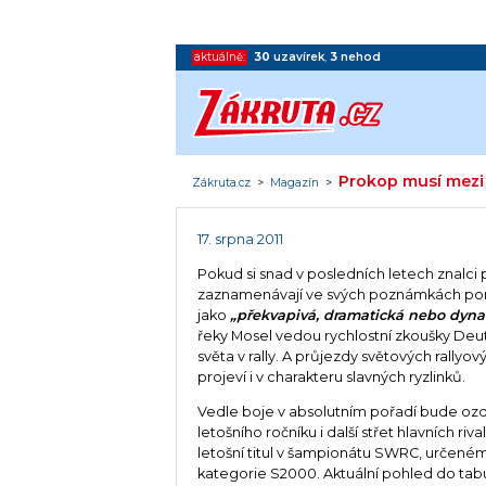
aktuálně:
30
uzavírek
,
3
nehod
Prokop musí mezi
Zákruta.cz
>
Magazín
>
17. srpna 2011
Pokud si snad v posledních letech znalci 
zaznamenávají ve svých poznámkách poněk
jako
„překvapivá, dramatická nebo dyn
řeky Mosel vedou rychlostní zkoušky Deut
světa v rally. A průjezdy světových rallyov
projeví i v charakteru slavných ryzlinků.
Vedle boje v absolutním pořadí bude o
letošního ročníku i další střet hlavních rival
letošní titul v šampionátu SWRC, určeném
kategorie S2000. Aktuální pohled do tab