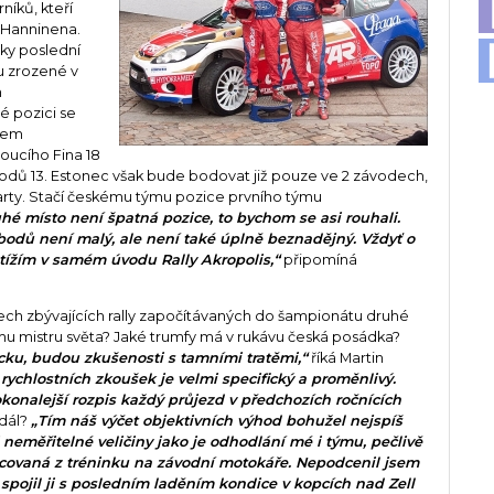
íků, kteří
o Hanninena.
niky poslední
u zrozené v
h
é pozici se
anem
oucího Fina 18
odů 13. Estonec však bude bodovat již pouze ve 2 závodech,
arty. Stačí českému týmu pozice prvního týmu
hé místo není špatná pozice, to bychom se asi rouhali.
 bodů není malý, ale není také úplně beznadějný. Vždyť o
otížím v samém úvodu Rally Akropolis,“
připomíná
třech zbývajících rally započítávaných do šampionátu druhé
címu mistru světa? Jaké trumfy má v rukávu česká posádka?
cku, budou zkušenosti s tamními tratěmi,“
říká Martin
ychlostních zkoušek je velmi specifický a proměnlivý.
okonalejší rozpis každý průjezd v předchozích ročnících
 dál?
„Tím náš výčet objektivních výhod bohužel nejspíš
neměřitelné veličiny jako je odhodlání mé i týmu, pečlivě
acovaná z tréninku na závodní motokáře. Nepodcenil jsem
 spojil ji s posledním laděním kondice v kopcích nad Zell