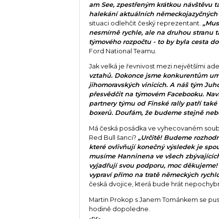
am See, zpestřeným krátkou návštěvu t
halekání aktuálních německojazyčných 
situaci odlehčit český reprezentant.
„Musí
nesmírně rychle, ale na druhou stranu 
týmového rozpočtu - to by byla cesta do
Ford National Teamu.
Jak velká je řevnivost mezi největšími ade
vztahů. Dokonce jsme konkurentům umož
jihomoravských vinicích. A náš tým Juho
přesvědčit na týmovém Facebooku. Navíc
partnery týmu od Finské rally patří tak
boxerů. Doufám, že budeme stejně nebe
Má česká posádka ve vyhecovaném sou
Red Bull šanci?
„Určitě! Budeme rozhodně
které ovlivňují konečný výsledek je spo
musíme Hanninena ve všech zbývajících
vyjadřují svou podporu, moc děkujeme! 
vypraví přímo na tratě německých rychlo
česká dvojice, která bude hrát nepochyb
Martin Prokop s Janem Tománkem se pustí
hodině dopoledne.
-pr-