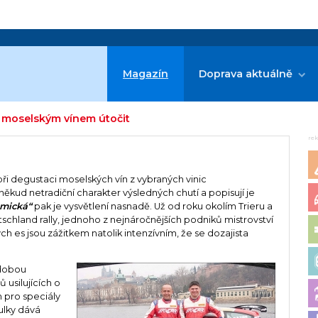
Magazín
Doprava aktuálně
 moselským vínem útočit
re
při degustaci moselských vín z vybraných vinic
ud netradiční charakter výsledných chutí a popisují je
amická“
pak je vysvětlení nasnadě. Už od roku okolím Trieru a
schland rally, jednoho z nejnáročnějších podniků mistrovství
ých es jsou zážitkem natolik intenzívním, že se dozajista
zdobou
ů usilujících o
 pro speciály
ulky dává