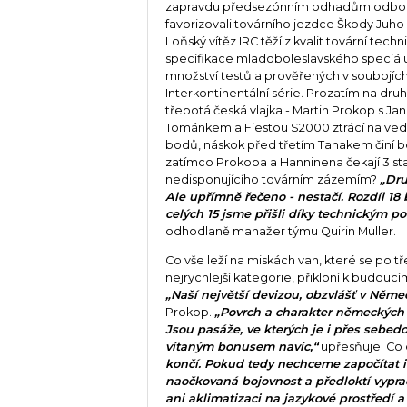
zapravdu předsezónním odhadům odborn
favorizovali továrního jezdce Škody Juh
Loňský vítěz IRC těží z kvalit tovární tech
specifikace mladoboleslavského speciál
množství testů a prověřených v soubojíc
Interkontinentální série. Prozatím na druh
třepotá česká vlajka - Martin Prokop s J
Tománkem a Fiestou S2000 ztrácí na ved
bodů, náskok před třetím Tanakem činí b
zatímco Prokopa a Hanninena čekají 3 st
nedisponujícího továrním zázemím?
„Dru
Ale upřímně řečeno - nestačí. Rozdíl 18
celých 15 jsme přišli díky technickým p
odhodlaně manažer týmu Quirin Muller.
Co vše leží na miskách vah, které se po 
nejrychlejší kategorie, přikloní k budou
„Naší největší devizou, obzvlášť v Něme
Prokop.
„Povrch a charakter německých r
Jsou pasáže, ve kterých je i přes sebed
vítaným bonusem navíc,“
upřesňuje. Co
končí. Pokud tedy nechceme započítat i 
naočkovaná bojovnost a předloktí vypr
ani aklimatizaci na jazykové prostředí a