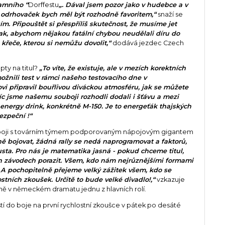
amního “
Dorffestu
„. Dával jsem pozor jako v hudebce a v
odrhovaček bych měl být rozhodně favoritem,“
snaží se
m. Připouštět si přespříliš skutečnost, že musíme jet
tak, abychom nějakou fatální chybou neudělali díru do
 křeče, kterou si nemůžu dovolit,“
dodává jezdec Czech
pty na titul?
„To víte, že existuje, ale v mezích korektních
nili test v rámci našeho testovacího dne v
vi připravil bouřlivou diváckou atmosféru, jak se můžete
 jsme našemu souboji rozhodli dodali i šťávu a mezi
é energy drink, konkrétně M-150. Je to energeťák thajských
zpeční !“
boji s továrním týmem podporovaným nápojovým gigantem
 bojovat, žádná rally se nedá naprogramovat a faktorů,
usta. Pro nás je matematika jasná - pokud chceme titul,
 závodech porazit. Všem, kdo nám nejrůznějšími formami
A pochopitelně přejeme velký zážitek všem, kdo se
stních zkoušek. Určitě to bude velké divadlo!,“
vzkazuje
ně v německém dramatu jednu z hlavních rolí.
 do boje na první rychlostní zkoušce v pátek po desáté