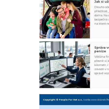
Jak si u
Dlouho oče
příležitost
doma. Na d
bezpečná a
na které n
Správa v
peníze
Většina fir
přesně ví,
kilometr, i
závodil v r
správě voz
Copyright © People For Net a.s.
,
tvorba www stránek
Pe