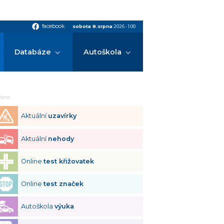
facebook
facebook
sobota 8.srpna
2026
•
1:00
Databáze
Autoškola
klama
Aktuální
uzavírky
Aktuální
nehody
Online
test křižovatek
Online
test značek
Autoškola
výuka