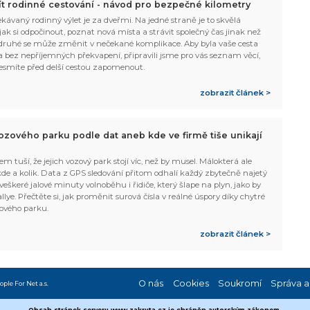
žít rodinné cestování - návod pro bezpečné kilometry
kávaný rodinný výlet je za dveřmi. Na jedné straně je to skvělá
, jak si odpočinout, poznat nová místa a strávit společný čas jinak než
ruhé se může změnit v nečekané komplikace. Aby byla vaše cesta
 bez nepříjemných překvapení, připravili jsme pro vás seznam věcí,
esmíte před delší cestou zapomenout.
zobrazit článek >
ozového parku podle dat aneb kde ve firmě tiše unikají
em tuší, že jejich vozový park stojí víc, než by musel. Málokterá ale
 kde a kolik. Data z GPS sledování přitom odhalí každý zbytečně najetý
 veškeré jalové minuty volnoběhu i řidiče, který šlape na plyn, jako by
allye. Přečtěte si, jak proměnit surová čísla v reálné úspory díky chytré
ového parku.
zobrazit článek >
O nás
Cookies
Soukromí
Správa a
ople For Net a.s.
Obsah stránek serveru www.zakruta.cz je chráněn autorským zákonem.