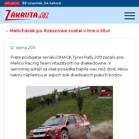
aktuálně:
30
uzavírek
,
24
nehod
Melichárek po Rzeszowe zostal v hre o titul
>
Začátek reklamy
Konec reklamy
12. srpna 2011
Piate podujatie seriálu DMACK Tyres Rally 2011 začalo pre
Melico Racing Team víťazstvom na shakedowne. V
samotnej súťaži sa však posádka trápila viac než dosť. Akou
takou náplasťou je aspoň zisk dvadsiatich piatich bodov.