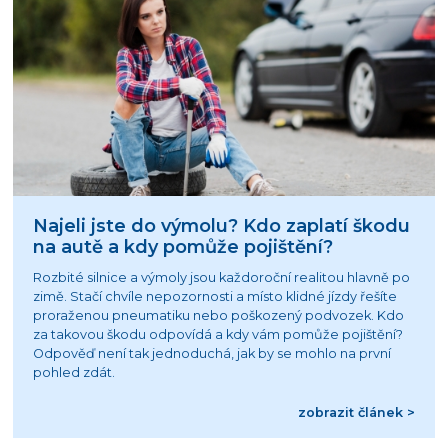
Najeli jste do výmolu? Kdo zaplatí škodu
na autě a kdy pomůže pojištění?
Rozbité silnice a výmoly jsou každoroční realitou hlavně po
zimě. Stačí chvíle nepozornosti a místo klidné jízdy řešíte
proraženou pneumatiku nebo poškozený podvozek. Kdo
za takovou škodu odpovídá a kdy vám pomůže pojištění?
Odpověď není tak jednoduchá, jak by se mohlo na první
pohled zdát.
zobrazit článek >