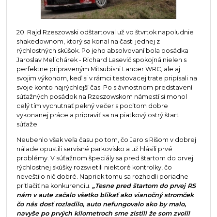
20. Rajd Rzeszowski odštartoval už vo štvrtok napoludnie
shakedownom, ktorý sa konal na časti jednej z
rýchlostných skúšok. Po jeho absolvovaní bola posádka
Jaroslav Melichárek - Richard Lasevič spokojná nielen s
perfektne pripraveným Mitsubishi Lancer WRC, ale aj
svojim výkonom, keď si v rámci testovacej trate pripísali na
svoje konto najrýchlejší čas. Po slávnostnom predstavení
súťažných posádok na Rzeszowskom námestí si mohol
celý tím vychutnať pekný večer s pocitom dobre
vykonanej práce a pripraviť sa na piatkový ostrý štart
súťaže.
Neubehlo však veľa času po tom, čo Jaro s Rišom v dobrej
nálade opustili servisné parkovisko a už hlásili prvé
problémy. V súťažnom špeciály sa pred štartom do prvej
rýchlostnej skúšky rozsvietili niektoré kontrolky, čo
neveštilo nič dobré. Napriek tomu sa rozhodli poriadne
pritlačiť na konkurenciu.
„Tesne pred štartom do prvej RS
nám v aute začalo všetko blikať ako vianočný stromček
čo nás dosť rozladilo, auto nefungovalo ako by malo,
navyše po prvých kilometroch sme zistili že som zvolil