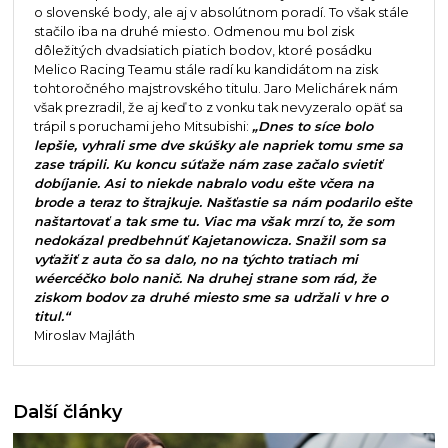
o slovenské body, ale aj v absolútnom poradí. To však stále
stačilo iba na druhé miesto. Odmenou mu bol zisk
dôležitých dvadsiatich piatich bodov, ktoré posádku
Melico Racing Teamu stále radí ku kandidátom na zisk
tohtoročného majstrovského titulu. Jaro Melichárek nám
však prezradil, že aj keď to z vonku tak nevyzeralo opäť sa
trápil s poruchami jeho Mitsubishi:
„Dnes to síce bolo
lepšie, vyhrali sme dve skúšky ale napriek tomu sme sa
zase trápili. Ku koncu súťaže nám zase začalo svietiť
dobíjanie. Asi to niekde nabralo vodu ešte včera na
brode a teraz to štrajkuje. Našťastie sa nám podarilo ešte
naštartovať a tak sme tu. Viac ma však mrzí to, že som
nedokázal predbehnúť Kajetanowicza. Snažil som sa
vyťažiť z auta čo sa dalo, no na týchto tratiach mi
wéercéčko bolo nanič. Na druhej strane som rád, že
ziskom bodov za druhé miesto sme sa udržali v hre o
titul.“
Miroslav Majláth
Další články