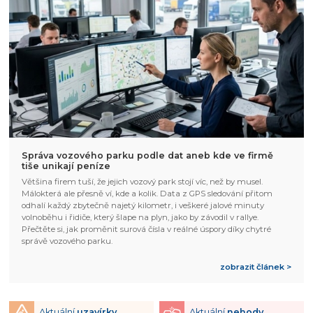
Správa vozového parku podle dat aneb kde ve firmě
tiše unikají peníze
Většina firem tuší, že jejich vozový park stojí víc, než by musel.
Málokterá ale přesně ví, kde a kolik. Data z GPS sledování přitom
odhalí každý zbytečně najetý kilometr, i veškeré jalové minuty
volnoběhu i řidiče, který šlape na plyn, jako by závodil v rallye.
Přečtěte si, jak proměnit surová čísla v reálné úspory díky chytré
správě vozového parku.
zobrazit článek >
Aktuální
uzavírky
Aktuální
nehody