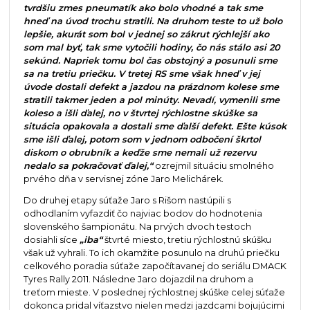
tvrdšiu zmes pneumatík ako bolo vhodné a tak sme
hneď na úvod trochu stratili. Na druhom teste to už bolo
lepšie, akurát som bol v jednej so zákrut rýchlejší ako
som mal byť, tak sme vytočili hodiny, čo nás stálo asi 20
sekúnd. Napriek tomu bol čas obstojný a posunuli sme
sa na tretiu priečku. V tretej RS sme však hneď v jej
úvode dostali defekt a jazdou na prázdnom kolese sme
stratili takmer jeden a pol minúty. Nevadí, vymenili sme
koleso a išli ďalej, no v štvrtej rýchlostne skúške sa
situácia opakovala a dostali sme ďalší defekt. Ešte kúsok
sme išli ďalej, potom som v jednom odbočení škrtol
diskom o obrubník a keďže sme nemali už rezervu
nedalo sa pokračovať ďalej,“
ozrejmil situáciu smolného
prvého dňa v servisnej zóne Jaro Melichárek.
Do druhej etapy súťaže Jaro s Rišom nastúpili s
odhodlaním vyfazdiť čo najviac bodov do hodnotenia
slovenského šampionátu. Na prvých dvoch testoch
dosiahli síce
„iba“
štvrté miesto, tretiu rýchlostnú skúšku
však už vyhrali. To ich okamžite posunulo na druhú priečku
celkového poradia súťaže započítavanej do seriálu DMACK
Tyres Rally 2011. Následne Jaro dojazdil na druhom a
treťom mieste. V poslednej rýchlostnej skúške celej súťaže
dokonca pridal víťazstvo nielen medzi jazdcami bojujúcimi