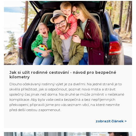
Jak si užít rodinné cestování - návod pro bezpečné
kilometry
Dlouho očekávaný rodinný výlet je za dveřmi. Na jedné straně je to
skvělá příležitost, jak si odpočinout, poznat nová místa a strávit
společný čas jinak než doma. Na druhé se může změnit v nečekané
komplikace. Aby byla vaše cesta bezpečná a bez nepříjemných
překvapení, připravili jsme pro vás seznam věcí, na které nesmíte
před delší cestou zapomenout.
zobrazit článek >