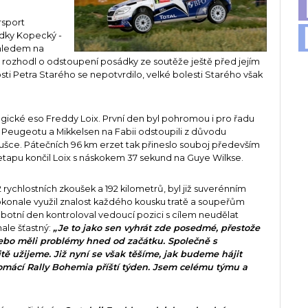
rsport
ádky Kopecký -
ohledem na
 rozhodl o odstoupení posádky ze soutěže ještě před jejím
sti Petra Starého se nepotvrdilo, velké bolesti Starého však
lgické eso Freddy Loix. První den byl pohromou i pro řadu
 Peugeotu a Mikkelsen na Fabii odstoupili z důvodu
koušce. Pátečních 96 km erzet tak přineslo souboj především
etapu končil Loix s náskokem 37 sekund na Guye Wilkse.
rychlostních zkoušek a 192 kilometrů, byl již suverénním
konale využil znalost každého kousku tratě a soupeřům
botní den kontroloval vedoucí pozici s cílem neudělat
ale šťastný:
„Je to jako sen vyhrát zde posedmé, přestože
nebo měli problémy hned od začátku. Společně s
čitě užijeme. Již nyní se však těšíme, jak budeme hájit
omácí Rally Bohemia příští týden. Jsem celému týmu a