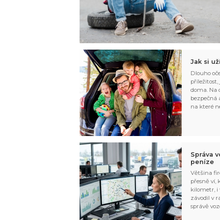
Jak si u
Dlouho oče
příležitost
doma. Na d
bezpečná a
na které n
Správa v
peníze
Většina fir
přesně ví,
kilometr, i
závodil v r
správě voz