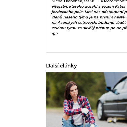
Michal Hrabánek, šéf ŠKODA Motorsport 
vítězství, kterého dosáhl s vozem Fabia
jezdeckého pole. Mrzí nás odstoupení po
členů našeho týmu je na prvním místě. 
na Azorských ostrovech, budeme vědět v
celému týmu za skvělý přístup po ne př
-pr-
Další články