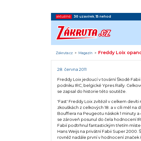
aktuálně:
30
uzavírek
,
15
nehod
Freddy Loix opano
Zákruta.cz
>
Magazín
>
28. června 2011
Freddy Loix jedoucí v tovární Škodě Fab
podniku IRC, belgické Ypres Rally. Celkov
se zapsal do historie této soutěže.
'Fast' Freddy Loix zvítězil v celkem devíti
zkouškách z celkových 18. a v cíli měl na
Bouffiera na Peugeotu náskok 1 minuty a 
se zároveň posunul do čela hodnocení I
Fabií podtrhnul fantastickým třetím mís
Hans Weijs na privátní Fabii Super 2000.
rovněž nadále první v hodnocení značek