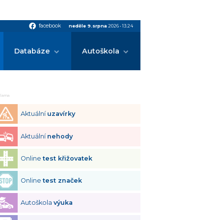
facebook
facebook
neděle 9.srpna
2026
•
13:24
Databáze
Autoškola
klama
Aktuální
uzavírky
Aktuální
nehody
Online
test křižovatek
Online
test značek
Autoškola
výuka