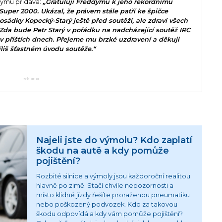
týmu přidává:
„Gratuluji Freddymu k jeho rekordnímu
 Super 2000. Ukázal, že právem stále patří ke špičce
sádky Kopecký-Starý ještě před soutěží, ale zdraví všech
Zda bude Petr Starý v pořádku na nadcházející soutěž IRC
 příštích dnech. Přejeme mu brzké uzdravení a děkuji
íliš šťastném úvodu soutěže.“
reklama
Najeli jste do výmolu? Kdo zaplatí
škodu na autě a kdy pomůže
pojištění?
Rozbité silnice a výmoly jsou každoroční realitou
hlavně po zimě. Stačí chvíle nepozornosti a
místo klidné jízdy řešíte proraženou pneumatiku
nebo poškozený podvozek. Kdo za takovou
škodu odpovídá a kdy vám pomůže pojištění?