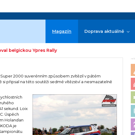
Magazín
Doprava aktuálně
val belgickou Ypres Rally
re
ii Super 2000 suverénním způsobem zvítězil v pátém
ě si připsal na této soutěži sedmé vítězství a nesmazatelně
 rychlostních
 druhého
41 sekund. Loix
RC. Úspěch
tem Holanďan
 ŠKODA je
 šampionátu.