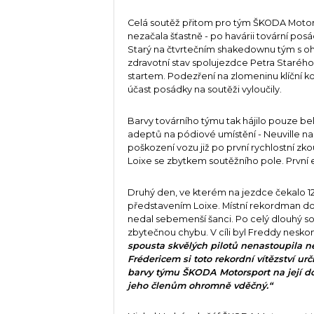
Celá soutěž přitom pro tým ŠKODA Moto
nezačala šťastně - po havárii tovární pos
Starý na čtvrtečním shakedownu tým s 
zdravotní stav spolujezdce Petra Starého
startem. Podezření na zlomeninu klíční ko
účast posádky na soutěži vyloučily.
Barvy továrního týmu tak hájilo pouze be
adeptů na pódiové umístění - Neuville na
poškození vozu již po první rychlostní z
Loixe se zbytkem soutěžního pole. První 
Druhý den, ve kterém na jezdce čekalo 12 
představením Loixe. Místní rekordman do
nedal sebemenší šanci. Po celý dlouhý so
zbytečnou chybu. V cíli byl Freddy neskon
spousta skvělých pilotů nenastoupila 
Frédericem si toto rekordní vítězství ur
barvy týmu ŠKODA Motorsport na její d
jeho členům ohromně vděčný.“