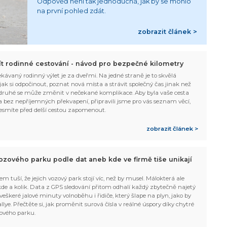
Odpověď není tak jednoduchá, jak by se mohlo
na první pohled zdát.
zobrazit článek >
žít rodinné cestování - návod pro bezpečné kilometry
kávaný rodinný výlet je za dveřmi. Na jedné straně je to skvělá
, jak si odpočinout, poznat nová místa a strávit společný čas jinak než
ruhé se může změnit v nečekané komplikace. Aby byla vaše cesta
 bez nepříjemných překvapení, připravili jsme pro vás seznam věcí,
esmíte před delší cestou zapomenout.
zobrazit článek >
ozového parku podle dat aneb kde ve firmě tiše unikají
em tuší, že jejich vozový park stojí víc, než by musel. Málokterá ale
 kde a kolik. Data z GPS sledování přitom odhalí každý zbytečně najetý
 veškeré jalové minuty volnoběhu i řidiče, který šlape na plyn, jako by
allye. Přečtěte si, jak proměnit surová čísla v reálné úspory díky chytré
ového parku.