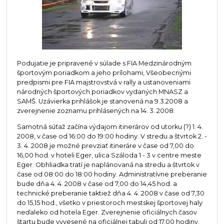
Podujatie je pripravené v súlade s FIA Medzinárodným
športovým poriadkom a jeho prílohami, Všeobecnými
predpismi pre FIA majstrovstvá v rally a ustanoveniami
národných športových poriadkov vydaných MNASZ a
SAMŠ. Uzávierka prihlášok je stanovená na 9.3.2008 a
zverejnenie zoznamu prihlásených na 14. 3. 2008.
Samotná súťaž začína výdajom itinerárov od utorku (?) 1. 4.
2008, v čase od 16:00 do 19:00 hodiny. V stredu a štvrtok 2. -
3. 4. 2008 je možné prevziať itineráre v čase od 7,00 do
16,00 hod. v hoteli Eger, ulica Száloda 1 - 3 v centre meste
Eger. Obhliadka tratí je naplánovaná na stredu a štvrtok v
čase od 08:00 do 18:00 hodiny. Administratívne preberanie
bude dňa 4. 4. 2008 v čase od 7,00 do 14,45 hod. a
technické preberanie taktiež dňa 4. 4. 2008 v čase od 7,30
do 15,15 hod., všetko v priestoroch mestskej športovej haly
neďaleko od hotela Eger. Zverejnenie oficiálnych časov
štartu bude vyvesené na oficiálnej tabuli od 17,00 hodiny.