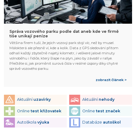
Správa vozového parku podle dat aneb kde ve firmě
tiše unikají peníze
Většina firem tuší, že jejich vozový park stojí víc, než by musel.
Málokterá ale přesně ví, kde a kolik. Data z GPS sledování přitom
odhalí každý zbytečně najetý kilometr, i veškeré jalové minuty
volnoběhu i řidiče, který šlape na plyn, jako by závodil v rallye.
Přečtěte si, jak proměnit surová čísla v reálné úspory díky chytré
správě vozového parku.
zobrazit článek >
Aktuální
uzavírky
Aktuální
nehody
Online
test křižovatek
Online
test značek
Autoškola
výuka
Databáze
autoškol