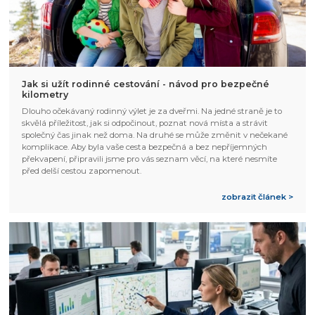
Jak si užít rodinné cestování - návod pro bezpečné
kilometry
Dlouho očekávaný rodinný výlet je za dveřmi. Na jedné straně je to
skvělá příležitost, jak si odpočinout, poznat nová místa a strávit
společný čas jinak než doma. Na druhé se může změnit v nečekané
komplikace. Aby byla vaše cesta bezpečná a bez nepříjemných
překvapení, připravili jsme pro vás seznam věcí, na které nesmíte
před delší cestou zapomenout.
zobrazit článek >