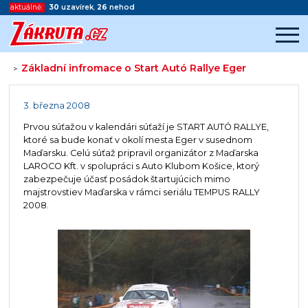
aktuálně:
30
uzavírek
,
26
nehod
Základní infromace o Start Autó Rallye Eger
>
Začátek reklamy
Konec reklamy
3. března 2008
Prvou súťažou v kalendári súťaží je START AUTÓ RALLYE,
ktoré sa bude konať v okolí mesta Eger v susednom
Maďarsku. Celú súťaž pripravil organizátor z Maďarska
LAROCO Kft. v spolupráci s Auto Klubom Košice, ktorý
zabezpečuje účasť posádok štartujúcich mimo
majstrovstiev Maďarska v rámci seriálu TEMPUS RALLY
2008.