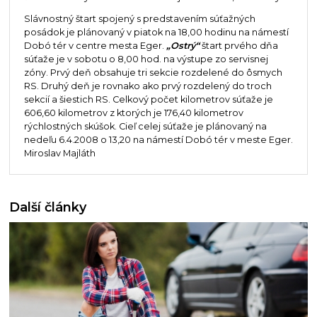
Slávnostný štart spojený s predstavením súťažných
posádok je plánovaný v piatok na 18,00 hodinu na námestí
Dobó tér v centre mesta Eger.
„Ostrý“
štart prvého dňa
súťaže je v sobotu o 8,00 hod. na výstupe zo servisnej
zóny. Prvý deň obsahuje tri sekcie rozdelené do ôsmych
RS. Druhý deň je rovnako ako prvý rozdelený do troch
sekcií a šiestich RS. Celkový počet kilometrov súťaže je
606,60 kilometrov z ktorých je 176,40 kilometrov
rýchlostných skúšok. Cieľ celej súťaže je plánovaný na
nedeľu 6.4.2008 o 13,20 na námestí Dobó tér v meste Eger.
Miroslav Majláth
Další články