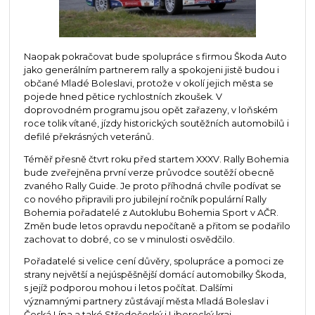
Naopak pokračovat bude spolupráce s firmou Škoda Auto
jako generálním partnerem rally a spokojeni jistě budou i
občané Mladé Boleslavi, protože v okolí jejich města se
pojede hned pětice rychlostních zkoušek. V
doprovodném programu jsou opět zařazeny, v loňském
roce tolik vítané, jízdy historických soutěžních automobilů i
defilé překrásných veteránů.
Téměř přesně čtvrt roku před startem XXXV. Rally Bohemia
bude zveřejněna první verze průvodce soutěží obecně
zvaného Rally Guide. Je proto příhodná chvíle podívat se
co nového připravili pro jubilejní ročník populární Rally
Bohemia pořadatelé z Autoklubu Bohemia Sport v AČR.
Změn bude letos opravdu nepočítaně a přitom se podařilo
zachovat to dobré, co se v minulosti osvědčilo.
Pořadatelé si velice cení důvěry, spolupráce a pomoci ze
strany největší a nejúspěšnější domácí automobilky Škoda,
s jejíž podporou mohou i letos počítat. Dalšími
významnými partnery zůstávají města Mladá Boleslav i
Česká Lípa a také Středočeský i Liberecký kraj.