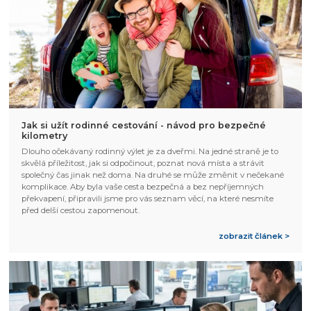
Jak si užít rodinné cestování - návod pro bezpečné
kilometry
Dlouho očekávaný rodinný výlet je za dveřmi. Na jedné straně je to
skvělá příležitost, jak si odpočinout, poznat nová místa a strávit
společný čas jinak než doma. Na druhé se může změnit v nečekané
komplikace. Aby byla vaše cesta bezpečná a bez nepříjemných
překvapení, připravili jsme pro vás seznam věcí, na které nesmíte
před delší cestou zapomenout.
zobrazit článek >