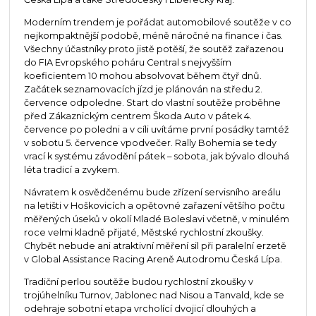
Moderním trendem je pořádat automobilové soutěže v co
nejkompaktnější podobě, méně náročné na finance i čas.
Všechny účastníky proto jistě potěší, že soutěž zařazenou
do FIA Evropského poháru Central s nejvyšším
koeficientem 10 mohou absolvovat během čtyř dnů.
Začátek seznamovacích jízd je plánován na středu 2.
července odpoledne. Start do vlastní soutěže proběhne
před Zákaznickým centrem Škoda Auto v pátek 4.
července po poledni a v cíli uvítáme první posádky tamtéž
v sobotu 5. července vpodvečer. Rally Bohemia se tedy
vrací k systému závodění pátek – sobota, jak bývalo dlouhá
léta tradicí a zvykem.
Návratem k osvědčenému bude zřízení servisního areálu
na letišti v Hoškovicích a opětovné zařazení většího počtu
měřených úseků v okolí Mladé Boleslavi včetně, v minulém
roce velmi kladně přijaté, Městské rychlostní zkoušky.
Chybět nebude ani atraktivní měření sil při paralelní erzetě
v Global Assistance Racing Areně Autodromu Česká Lípa.
Tradiční perlou soutěže budou rychlostní zkoušky v
trojúhelníku Turnov, Jablonec nad Nisou a Tanvald, kde se
odehraje sobotní etapa vrcholící dvojicí dlouhých a