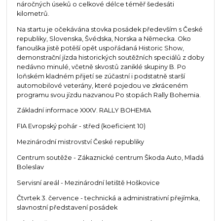
náročných úseků o celkové délce téměř šedesáti
kilometrů.
Na startu je očekávána stovka posádek především s České
republiky, Slovenska, Švédska, Norska a Německa. Oko
fanouška jistě potěší opět uspořádaná Historic Show,
demonstrační jízda historických soutěžních speciálů z doby
nedávno minulé, včetně skvostů zaniklé skupiny B. Po
loňském kladném přijetí se zúčastní i podstatně starší
automobilové veterány, které pojedou ve zkráceném
programu svou jízdu nazvanou Po stopách Rally Bohemia.
Základní informace XXXV. RALLY BOHEMIA
FIA Evropský pohár - střed (koeficient 10)
Mezinárodní mistrovství České republiky
Centrum soutěže - Zákaznické centrum Škoda Auto, Mladá
Boleslav
Servisní areál - Mezinárodní letiště Hoškovice
Čtvrtek 3. července - technická a administrativní přejímka,
slavnostní představení posádek