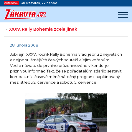
aktuálně:
30
uzavírek
,
22
nehod
XXXV. Rally Bohemia zcela jinak
>
Začátek reklamy
Konec reklamy
28. února 2008
Jubilejní XXXV. ročník Rally Bohemia vrací jednu z největších
a nejpopulárnějších českých soutěží k jejím kořenům.
Vedle návratu do prvního prázdninového víkendu, je
příznivou informací fakt, že se pořadatelům zdařilo sestavit
kompaktní a časově méně náročný program, naplánovaný
mezi středu 2. července a sobotu 5. července.