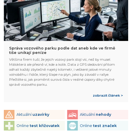
Správa vozového parku podle dat aneb kde ve firmě
tiše unikají peníze
Většina firem tuší, že jejich vozový park stojí víc, než by musel.
Málokterá ale přesně ví, kde a kolik. Data z GPS sledování přitom
odhalí každý zbytečně najetý kilometr, i veškeré jalové minuty
volnoběhu i řidiče, který šlape na plyn, jako by závodil v rallye.
Přečtěte si, jak proměnit surová čísla v reálné úspory díky chytré
správě vozového parku.
zobrazit článek >
Aktuální
uzavírky
Aktuální
nehody
Online
test křižovatek
Online
test značek