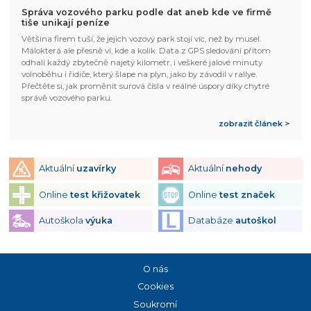
Správa vozového parku podle dat aneb kde ve firmě
tiše unikají peníze
Většina firem tuší, že jejich vozový park stojí víc, než by musel.
Málokterá ale přesně ví, kde a kolik. Data z GPS sledování přitom
odhalí každý zbytečně najetý kilometr, i veškeré jalové minuty
volnoběhu i řidiče, který šlape na plyn, jako by závodil v rallye.
Přečtěte si, jak proměnit surová čísla v reálné úspory díky chytré
správě vozového parku.
zobrazit článek >
Aktuální
uzavírky
Aktuální
nehody
Online
test křižovatek
Online
test značek
Autoškola
výuka
Databáze
autoškol
O nás
Cookies
Soukromí