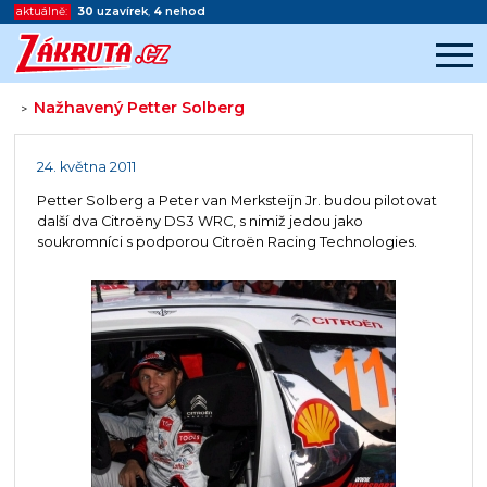
aktuálně:
30
uzavírek
,
4
nehod
Nažhavený Petter Solberg
>
Začátek reklamy
Konec reklamy
24. května 2011
Petter Solberg a Peter van Merksteijn Jr. budou pilotovat
další dva Citroëny DS3 WRC, s nimiž jedou jako
soukromníci s podporou Citroën Racing Technologies.