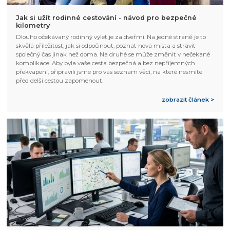
Jak si užít rodinné cestování - návod pro bezpečné
kilometry
Dlouho očekávaný rodinný výlet je za dveřmi. Na jedné straně je to
skvělá příležitost, jak si odpočinout, poznat nová místa a strávit
společný čas jinak než doma. Na druhé se může změnit v nečekané
komplikace. Aby byla vaše cesta bezpečná a bez nepříjemných
překvapení, připravili jsme pro vás seznam věcí, na které nesmíte
před delší cestou zapomenout.
zobrazit článek >