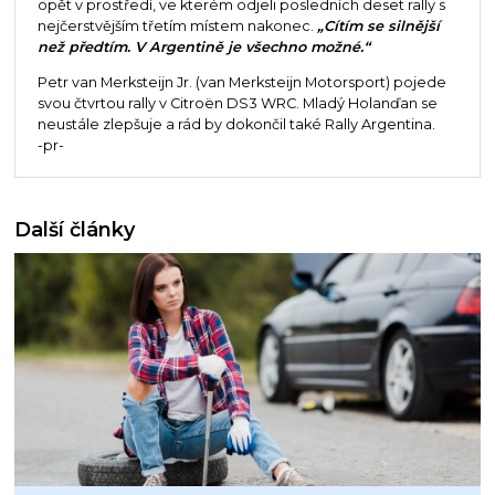
opět v prostředí, ve kterém odjeli posledních deset rally s
nejčerstvějším třetím místem nakonec.
„Cítím se silnější
než předtím. V Argentině je všechno možné.“
Petr van Merksteijn Jr. (van Merksteijn Motorsport) pojede
svou čtvrtou rally v Citroën DS3 WRC. Mladý Holanďan se
neustále zlepšuje a rád by dokončil také Rally Argentina.
-pr-
Další články