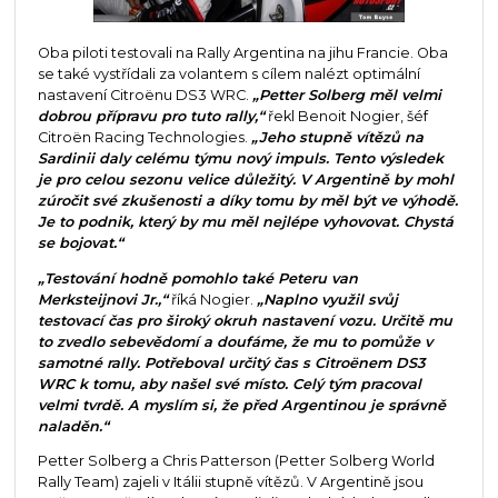
Oba piloti testovali na Rally Argentina na jihu Francie. Oba
se také vystřídali za volantem s cílem nalézt optimální
nastavení Citroënu DS3 WRC.
„Petter Solberg měl velmi
dobrou přípravu pro tuto rally,“
řekl Benoit Nogier, šéf
Citroën Racing Technologies.
„Jeho stupně vítězů na
Sardinii daly celému týmu nový impuls. Tento výsledek
je pro celou sezonu velice důležitý. V Argentině by mohl
zúročit své zkušenosti a díky tomu by měl být ve výhodě.
Je to podnik, který by mu měl nejlépe vyhovovat. Chystá
se bojovat.“
„Testování hodně pomohlo také Peteru van
Merksteijnovi Jr.,“
říká Nogier.
„Naplno využil svůj
testovací čas pro široký okruh nastavení vozu. Určitě mu
to zvedlo sebevědomí a doufáme, že mu to pomůže v
samotné rally. Potřeboval určitý čas s Citroënem DS3
WRC k tomu, aby našel své místo. Celý tým pracoval
velmi tvrdě. A myslím si, že před Argentinou je správně
naladěn.“
Petter Solberg a Chris Patterson (Petter Solberg World
Rally Team) zajeli v Itálii stupně vítězů. V Argentině jsou