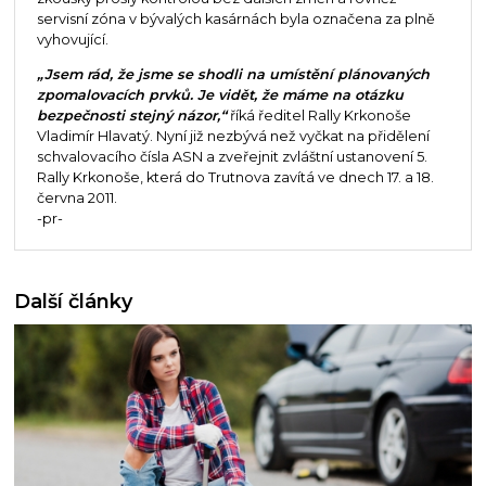
servisní zóna v bývalých kasárnách byla označena za plně
vyhovující.
„Jsem rád, že jsme se shodli na umístění plánovaných
zpomalovacích prvků. Je vidět, že máme na otázku
bezpečnosti stejný názor,“
říká ředitel Rally Krkonoše
Vladimír Hlavatý. Nyní již nezbývá než vyčkat na přidělení
schvalovacího čísla ASN a zveřejnit zvláštní ustanovení 5.
Rally Krkonoše, která do Trutnova zavítá ve dnech 17. a 18.
června 2011.
-pr-
Další články