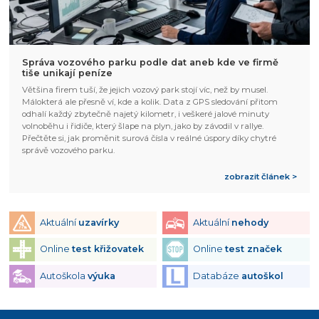
Správa vozového parku podle dat aneb kde ve firmě
tiše unikají peníze
Většina firem tuší, že jejich vozový park stojí víc, než by musel.
Málokterá ale přesně ví, kde a kolik. Data z GPS sledování přitom
odhalí každý zbytečně najetý kilometr, i veškeré jalové minuty
volnoběhu i řidiče, který šlape na plyn, jako by závodil v rallye.
Přečtěte si, jak proměnit surová čísla v reálné úspory díky chytré
správě vozového parku.
zobrazit článek >
Aktuální
uzavírky
Aktuální
nehody
Online
test křižovatek
Online
test značek
Autoškola
výuka
Databáze
autoškol