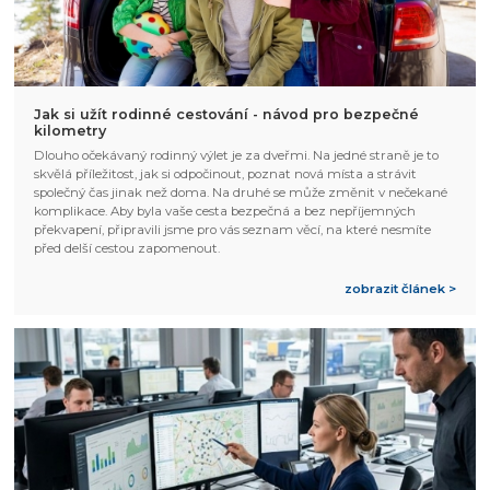
Jak si užít rodinné cestování - návod pro bezpečné
kilometry
Dlouho očekávaný rodinný výlet je za dveřmi. Na jedné straně je to
skvělá příležitost, jak si odpočinout, poznat nová místa a strávit
společný čas jinak než doma. Na druhé se může změnit v nečekané
komplikace. Aby byla vaše cesta bezpečná a bez nepříjemných
překvapení, připravili jsme pro vás seznam věcí, na které nesmíte
před delší cestou zapomenout.
zobrazit článek >