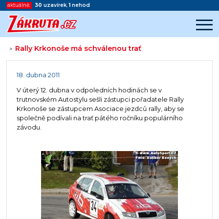
aktuálně:
30
uzavírek
,
1
nehod
Rally Krkonoše má schválenou trať
>
Začátek reklamy
Konec reklamy
18. dubna 2011
V úterý 12. dubna v odpoledních hodinách se v
trutnovském Autostylu sešli zástupci pořadatele Rally
Krkonoše se zástupcem Asociace jezdců rally, aby se
společně podívali na trať pátého ročníku populárního
závodu.