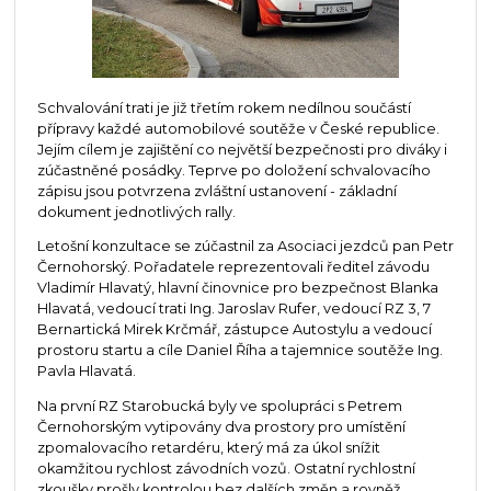
Schvalování trati je již třetím rokem nedílnou součástí
přípravy každé automobilové soutěže v České republice.
Jejím cílem je zajištění co největší bezpečnosti pro diváky i
zúčastněné posádky. Teprve po doložení schvalovacího
zápisu jsou potvrzena zvláštní ustanovení - základní
dokument jednotlivých rally.
Letošní konzultace se zúčastnil za Asociaci jezdců pan Petr
Černohorský. Pořadatele reprezentovali ředitel závodu
Vladimír Hlavatý, hlavní činovnice pro bezpečnost Blanka
Hlavatá, vedoucí trati Ing. Jaroslav Rufer, vedoucí RZ 3, 7
Bernartická Mirek Krčmář, zástupce Autostylu a vedoucí
prostoru startu a cíle Daniel Říha a tajemnice soutěže Ing.
Pavla Hlavatá.
Na první RZ Starobucká byly ve spolupráci s Petrem
Černohorským vytipovány dva prostory pro umístění
zpomalovacího retardéru, který má za úkol snížit
okamžitou rychlost závodních vozů. Ostatní rychlostní
zkoušky prošly kontrolou bez dalších změn a rovněž