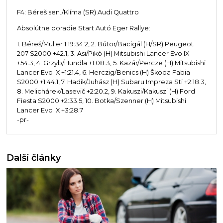
F4: Béreš sen./Klíma (SR) Audi Quattro
Absolútne poradie Start Autó Eger Rallye:
1. Béreš/Muller 1:19:34.2, 2. Bútor/Bacigál (H/SR) Peugeot
207 S2000 +42.1, 3. Asi/Pikó (H) Mitsubishi Lancer Evo IX
+54.3, 4. Grzyb/Hundla +1:08.3, 5. Kazár/Percze (H) Mitsubishi
Lancer Evo IX +1:21.4, 6. Herczig/Benics (H) Škoda Fabia
S2000 +1:44.1, 7. Hadik/Juhász (H) Subaru Impreza Sti +2:18.3,
8. Melichárek/Lasevič +2:20.2, 9. Kakuszi/Kakuszi (H) Ford
Fiesta S2000 +2:33.5, 10. Botka/Szenner (H) Mitsubishi
Lancer Evo IX +3:28.7
-pr-
Další články