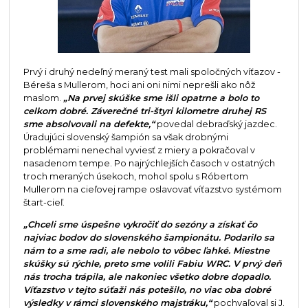
Prvý i druhý nedeľný meraný test mali spoločných víťazov -
Béreša s Mullerom, hoci ani oni nimi neprešli ako nôž
maslom.
„Na prvej skúške sme išli opatrne a bolo to
celkom dobré. Záverečné tri-štyri kilometre druhej RS
sme absolvovali na defekte,“
povedal debraďský jazdec.
Úradujúci slovenský šampión sa však drobnými
problémami nenechal vyviesť z miery a pokračoval v
nasadenom tempe. Po najrýchlejších časoch v ostatných
troch meraných úsekoch, mohol spolu s Róbertom
Mullerom na cieľovej rampe oslavovať víťazstvo systémom
štart-cieľ.
„Chceli sme úspešne vykročiť do sezóny a získať čo
najviac bodov do slovenského šampionátu. Podarilo sa
nám to a sme radi, ale nebolo to vôbec ľahké. Miestne
skúšky sú rýchle, preto sme volili Fabiu WRC. V prvý deň
nás trocha trápila, ale nakoniec všetko dobre dopadlo.
Víťazstvo v tejto súťaži nás potešilo, no viac oba dobré
výsledky v rámci slovenského majstráku,“
pochvaľoval si J.