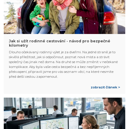
Jak si užít rodinné cestování - návod pro bezpečné
kilometry
Dlouho očekávaný rodinný výlet je za dveřmi. Na jedné straně je to
skvělá příležitost, jak si odpočinout, poznat nová místa a strávit
společný čas jinak než doma. Na druhé se může změnit v nečekané
komplikace. Aby byla vaše cesta bezpečná a bez nepříjemných
překvapení, připravili jsme pro vás seznam věcí, na které nesmíte
před delší cestou zapomenout.
zobrazit článek >