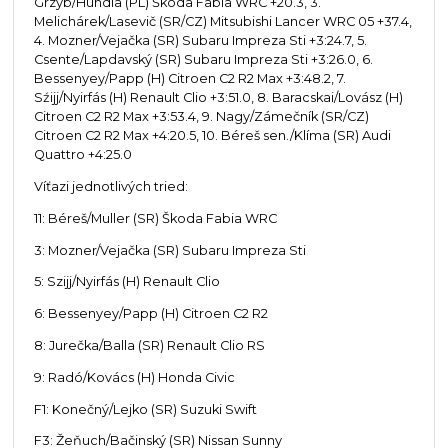
Grzyb/Hundla (PL) Škoda Fabia WRC +20.3, 3.
Melichárek/Lasevič (SR/CZ) Mitsubishi Lancer WRC 05 +37.4,
4. Mozner/Vejačka (SR) Subaru Impreza Sti +3:24.7, 5.
Csente/Lapdavský (SR) Subaru Impreza Sti +3:26.0, 6.
Bessenyey/Papp (H) Citroen C2 R2 Max +3:48.2, 7.
Sźijj/Nyirfás (H) Renault Clio +3:51.0, 8. Baracskai/Lovász (H)
Citroen C2 R2 Max +3:53.4, 9. Nagy/Zámečník (SR/CZ)
Citroen C2 R2 Max +4:20.5, 10. Béreš sen./Klíma (SR) Audi
Quattro +4:25.0
Víťazi jednotlivých tried:
11: Béreš/Muller (SR) Škoda Fabia WRC
3: Mozner/Vejačka (SR) Subaru Impreza Sti
5: Szijj/Nyirfás (H) Renault Clio
6: Bessenyey/Papp (H) Citroen C2 R2
8: Jurečka/Balla (SR) Renault Clio RS
9: Radó/Kovács (H) Honda Civic
F1: Konečný/Lejko (SR) Suzuki Swift
F3: Žeňuch/Bačinský (SR) Nissan Sunny