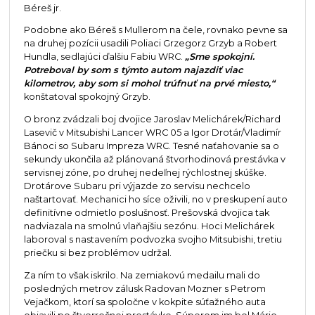
Béreš jr.
Podobne ako Béreš s Mullerom na čele, rovnako pevne sa
na druhej pozícii usadili Poliaci Grzegorz Grzyb a Robert
Hundla, sedlajúci ďalšiu Fabiu WRC.
„Sme spokojní.
Potreboval by som s týmto autom najazdiť viac
kilometrov, aby som si mohol trúfnuť na prvé miesto,“
konštatoval spokojný Grzyb.
O bronz zvádzali boj dvojice Jaroslav Melichárek/Richard
Lasevič v Mitsubishi Lancer WRC 05 a Igor Drotár/Vladimír
Bánoci so Subaru Impreza WRC. Tesné naťahovanie sa o
sekundy ukončila až plánovaná štvorhodinová prestávka v
servisnej zóne, po druhej nedeľnej rýchlostnej skúške.
Drotárove Subaru pri výjazde zo servisu nechcelo
naštartovať. Mechanici ho síce oživili, no v preskupení auto
definitívne odmietlo poslušnosť. Prešovská dvojica tak
nadviazala na smolnú vlaňajšiu sezónu. Hoci Melichárek
laboroval s nastavením podvozka svojho Mitsubishi, tretiu
priečku si bez problémov udržal.
Za ním to však iskrilo. Na zemiakovú medailu mali do
posledných metrov zálusk Radovan Mozner s Petrom
Vejačkom, ktorí sa spoločne v kokpite súťažného auta