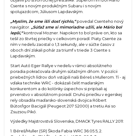
objavili po štvorročnej prestávke. Súperom im bol Mário
Csente s novým produkčným Subaru i s novým
spolujazdcom, Júliusom Lapdavským.
„Myslím, že sme išli dosť rýchlo,“
povedal Csenteho nový
navigátor.
„Súťaž sme si mimoriadne užili, ale Mário bol
lepší,“
kontroval Mozner. Napokon to bol práve on, kto sa
tešil zo štvrtej priečky v celkovom poradí. Piaty Csente za
ním v nedeľu zaostal o 1,3 sekundy, ale v súčte časov z
oboch dní získali pohár za triumf v triede 3 Csente s
Lapdavským.
Start Autó Eger Rallye v nedeľu v rámci absolútneho
poradia pokračovala druhým súťažným dňom. V pozícii
priebežných lídrov doň vstúpili naši Béreš s Mullerom. Tí - aj
vďaka technike WRC - dokázali čeliť maďarským
konkurentom a do kolónky úspechov si pripísali aj
prvenstvo v absolútnom poradí. Druhú priečku v egerskej
rely obsadila maďarsko-slovenská dvojica Róbert
Bútor/Igor Bacigál (Peugeot 207 S2000) a tretiu Asi so
Zsuzsou Pikó.
Výsledky Majstrovstvá Slovenska, DMACK Tyres RALLY 2011:
1. Béreš/Muller (SR) Škoda Fabia WRC 36:05.5, 2.