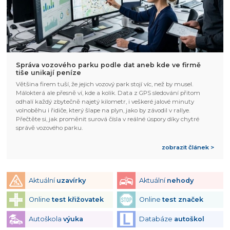
Správa vozového parku podle dat aneb kde ve firmě
tiše unikají peníze
Většina firem tuší, že jejich vozový park stojí víc, než by musel.
Málokterá ale přesně ví, kde a kolik. Data z GPS sledování přitom
odhalí každý zbytečně najetý kilometr, i veškeré jalové minuty
volnoběhu i řidiče, který šlape na plyn, jako by závodil v rallye.
Přečtěte si, jak proměnit surová čísla v reálné úspory díky chytré
správě vozového parku.
zobrazit článek >
Aktuální
uzavírky
Aktuální
nehody
Online
test křižovatek
Online
test značek
Autoškola
výuka
Databáze
autoškol