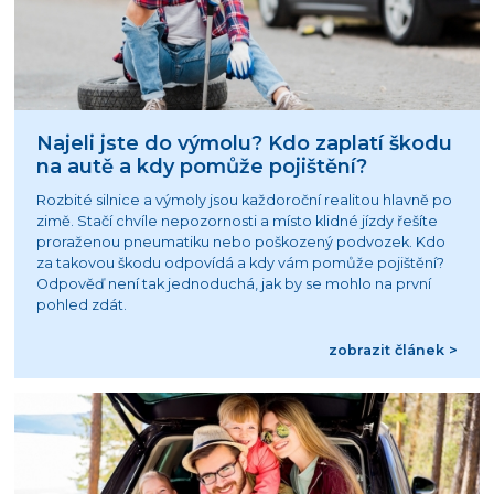
Najeli jste do výmolu? Kdo zaplatí škodu
na autě a kdy pomůže pojištění?
Rozbité silnice a výmoly jsou každoroční realitou hlavně po
zimě. Stačí chvíle nepozornosti a místo klidné jízdy řešíte
proraženou pneumatiku nebo poškozený podvozek. Kdo
za takovou škodu odpovídá a kdy vám pomůže pojištění?
Odpověď není tak jednoduchá, jak by se mohlo na první
pohled zdát.
zobrazit článek >