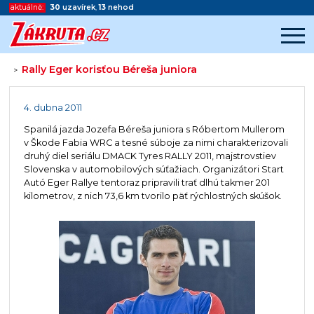
aktuálně:
30
uzavírek
,
13
nehod
Rally Eger korisťou Béreša juniora
>
Začátek reklamy
Konec reklamy
4. dubna 2011
Spanilá jazda Jozefa Béreša juniora s Róbertom Mullerom
v Škode Fabia WRC a tesné súboje za nimi charakterizovali
druhý diel seriálu DMACK Tyres RALLY 2011, majstrovstiev
Slovenska v automobilových súťažiach. Organizátori Start
Autó Eger Rallye tentoraz pripravili trať dlhú takmer 201
kilometrov, z nich 73,6 km tvorilo päť rýchlostných skúšok.