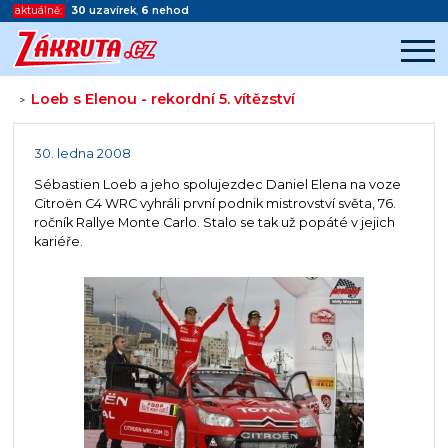
aktuálně:
30
uzavírek
,
6
nehod
Loeb s Elenou - rekordní 5. vítězství
>
Začátek reklamy
Konec reklamy
30. ledna 2008
Sébastien Loeb a jeho spolujezdec Daniel Elena na voze
Citroën C4 WRC vyhráli první podnik mistrovství světa, 76.
ročník Rallye Monte Carlo. Stalo se tak už popáté v jejich
kariéře.