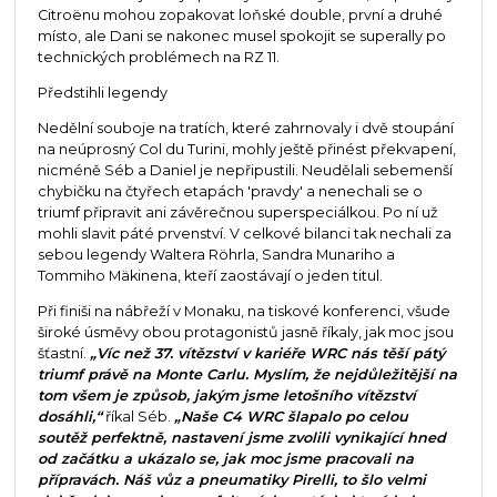
Citroënu mohou zopakovat loňské double, první a druhé
místo, ale Dani se nakonec musel spokojit se superally po
technických problémech na RZ 11.
Předstihli legendy
Nedělní souboje na tratích, které zahrnovaly i dvě stoupání
na neúprosný Col du Turini, mohly ještě přinést překvapení,
nicméně Séb a Daniel je nepřipustili. Neudělali sebemenší
chybičku na čtyřech etapách 'pravdy' a nenechali se o
triumf připravit ani závěrečnou superspeciálkou. Po ní už
mohli slavit páté prvenství. V celkové bilanci tak nechali za
sebou legendy Waltera Röhrla, Sandra Munariho a
Tommiho Mäkinena, kteří zaostávají o jeden titul.
Při finiši na nábřeží v Monaku, na tiskové konferenci, všude
široké úsměvy obou protagonistů jasně říkaly, jak moc jsou
šťastní.
„Víc než 37. vítězství v kariéře WRC nás těší pátý
triumf právě na Monte Carlu. Myslím, že nejdůležitější na
tom všem je způsob, jakým jsme letošního vítězství
dosáhli,“
říkal Séb.
„Naše C4 WRC šlapalo po celou
soutěž perfektně, nastavení jsme zvolili vynikající hned
od začátku a ukázalo se, jak moc jsme pracovali na
přípravách. Náš vůz a pneumatiky Pirelli, to šlo velmi