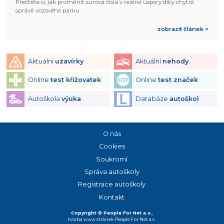
Přečtěte si, jak proměnit surová čísla v reálné úspory díky chytré
správě vozového parku.
zobrazit článek >
Aktuální
uzavírky
Aktuální
nehody
Online
test křižovatek
Online
test značek
Autoškola
výuka
Databáze
autoškol
O nás
Cookies
Soukromí
Správa autoškoly
Registrace autoškoly
Kontakt
Copyright © People For Net a.s.
,
tvorba www stránek
People For Net a.s.