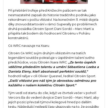
Při přebírání trofeje před Knížecím palácem se tak
nesmazatelně zapsali do historie tradičního podniku jako
rekordmani v počtu vítězství. Na konečném 11. místě dojela
díky znovuodstartování v rámci Superally po problémech
druhá posádka Citroën Sport Dani Sordó – Marc Martí a
přispěla tak bodem do hodnocení Citroënu v Poháru
konstruktérů.
C4 WRC navazuje na Xsaru
Citroën C4 WRC svým druhým vítězstvím na tratích
legendární soutěže pokračuje v úspěšném tažení svého
předchůdce, vozu Citroën Xsara WRC.
„Za tento úspěch
vděčíme především talentu a umění Sébastiena Loeba a
Daniela Eleny, kteří absolvovali perfektní soutěž,“
hodnotil rallye v cíli Olivier Quesnel, ředitel Citroën Sport.
„Další vítězství pro náš tým je obrovskou odměnou pro
každého v našem kolektivu Citroën Sport.“
Tým vedl od startu do cíle, když ve čtvrtek večer v pohoří
Vercors šla do vedení dvojice Dani Sordó – Marc Martí, aby
jejich pozici převzali týmoví kolegové hned po dalším
testu. Následující nejlepší časy ukazovaly na to, že posádky