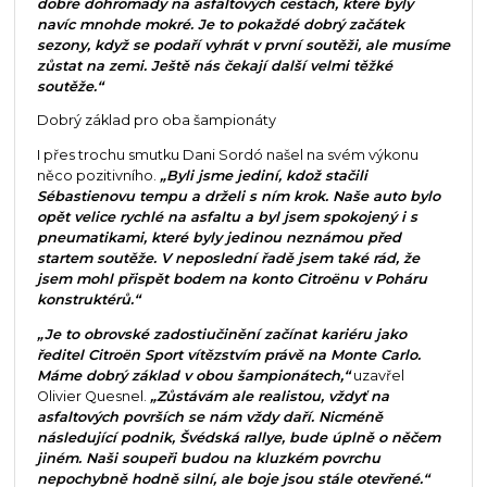
dobře dohromady na asfaltových cestách, které byly
navíc mnohde mokré. Je to pokaždé dobrý začátek
sezony, když se podaří vyhrát v první soutěži, ale musíme
zůstat na zemi. Ještě nás čekají další velmi těžké
soutěže.“
Dobrý základ pro oba šampionáty
I přes trochu smutku Dani Sordó našel na svém výkonu
něco pozitivního.
„Byli jsme jediní, kdož stačili
Sébastienovu tempu a drželi s ním krok. Naše auto bylo
opět velice rychlé na asfaltu a byl jsem spokojený i s
pneumatikami, které byly jedinou neznámou před
startem soutěže. V neposlední řadě jsem také rád, že
jsem mohl přispět bodem na konto Citroënu v Poháru
konstruktérů.“
„Je to obrovské zadostiučinění začínat kariéru jako
ředitel Citroën Sport vítězstvím právě na Monte Carlo.
Máme dobrý základ v obou šampionátech,“
uzavřel
Olivier Quesnel.
„Zůstávám ale realistou, vždyť na
asfaltových površích se nám vždy daří. Nicméně
následující podnik, Švédská rallye, bude úplně o něčem
jiném. Naši soupeři budou na kluzkém povrchu
nepochybně hodně silní, ale boje jsou stále otevřené.“