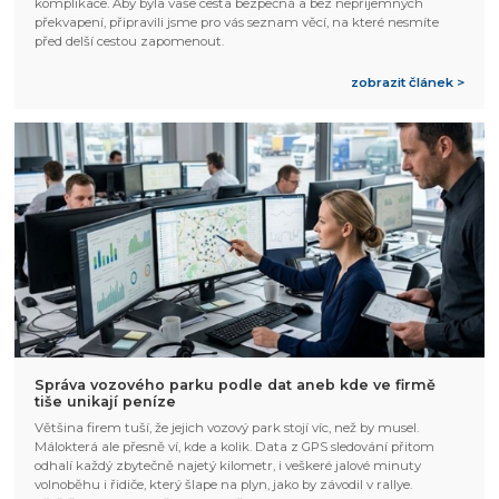
komplikace. Aby byla vaše cesta bezpečná a bez nepříjemných
překvapení, připravili jsme pro vás seznam věcí, na které nesmíte
před delší cestou zapomenout.
zobrazit článek >
Správa vozového parku podle dat aneb kde ve firmě
tiše unikají peníze
Většina firem tuší, že jejich vozový park stojí víc, než by musel.
Málokterá ale přesně ví, kde a kolik. Data z GPS sledování přitom
odhalí každý zbytečně najetý kilometr, i veškeré jalové minuty
volnoběhu i řidiče, který šlape na plyn, jako by závodil v rallye.