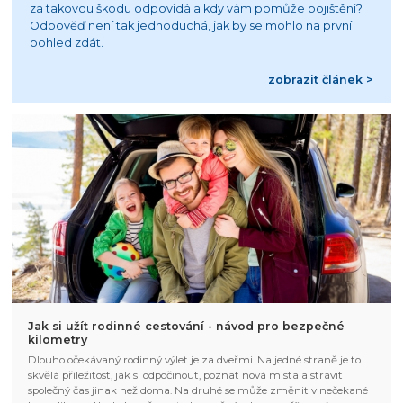
za takovou škodu odpovídá a kdy vám pomůže pojištění?
Odpověď není tak jednoduchá, jak by se mohlo na první
pohled zdát.
zobrazit článek >
Jak si užít rodinné cestování - návod pro bezpečné
kilometry
Dlouho očekávaný rodinný výlet je za dveřmi. Na jedné straně je to
skvělá příležitost, jak si odpočinout, poznat nová místa a strávit
společný čas jinak než doma. Na druhé se může změnit v nečekané