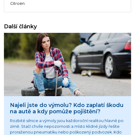
Citroën
Další články
Najeli jste do výmolu? Kdo zaplatí škodu
na autě a kdy pomůže pojištění?
Rozbité silnice a výmoly jsou každoroční realitou hlavně po
zimě. Stačí chvíle nepozornosti a místo klidné jízdy řešíte
proraženou pneumatiku nebo poškozený podvozek. Kdo