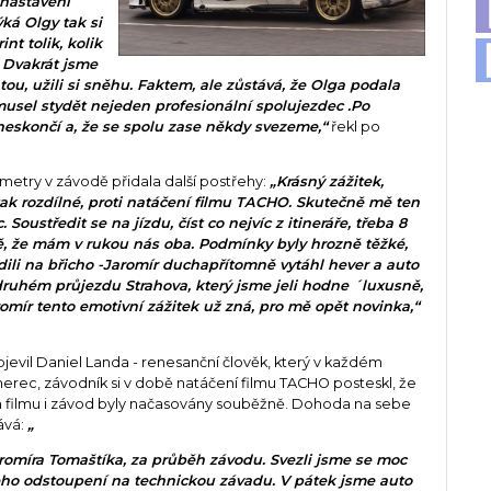
 nastavení
ká Olgy tak si
int tolik, kolik
. Dvakrát jsme
tou, užili si sněhu. Faktem, ale zůstává, že Olga podala
musel stydět nejeden profesionální spolujezdec .Po
 neskončí a, že se spolu zase někdy svezeme,“
řekl po
ometry v závodě přidala další postřehy:
„Krásný zážitek,
tak rozdílné, proti natáčení filmu TACHO. Skutečně mě ten
Soustředit se na jízdu, číst co nejvíc z itineráře, třeba 8
ě, že mám v rukou nás oba. Podmínky byly hrozně těžké,
li na břicho -Jaromír duchapřítomně vytáhl hever a auto
druhém průjezdu Strahova, který jsme jeli hodne ´luxusně,
romír tento emotivní zážitek už zná, pro mě opět novinka,“
jevil Daniel Landa - renesanční člověk, který v každém
erec, závodník si v době natáčení filmu TACHO posteskl, že
a filmu i závod byly načasovány souběžně. Dohoda na sebe
ává:
„
romíra Tomaštíka, za průběh závodu. Svezli jsme se moc
eho odstoupení na technickou závadu. V pátek jsme auto