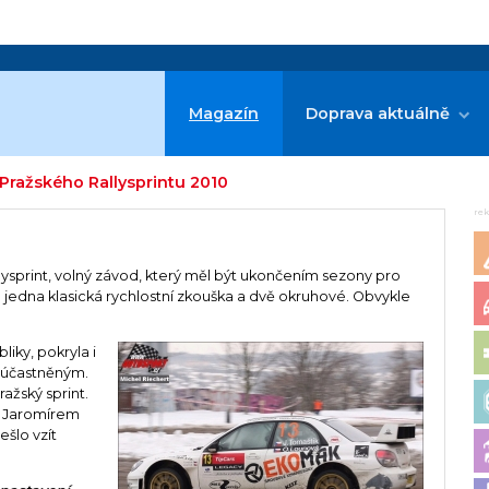
Magazín
Doprava aktuálně
 Pražského Rallysprintu 2010
re
llysprint, volný závod, který měl být ukončením sezony pro
a jedna klasická rychlostní zkouška a dvě okruhové. Obvykle
iky, pokryla i
 zúčastněným.
ražský sprint.
d Jaromírem
ešlo vzít