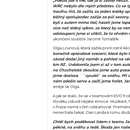
„Pokud jde o mě, tak já si závod neužil,
WRC nebylo dle mých představ. Co se tý
troufnu říct, že zažila za jeden krátký spr
běžný spolujezdec zažije za půl sezony
byli s autem mimo trať, házeli jsme lopa
více než dobrý výkon, za který by se ne
odstoupení jsme si slíbili, že to ohněm
ukončení soutěže Jaromír Tomaštík.
Olga Lounová, která zažila první ostré kil
konečně opravdové svezení, které bylo 
závod dodal jiný rozměr a pohled na věc. 
km RZ . Uvědomila jsem si až v tom aut
na Chuchelské zkoušce jsme auto posadi
jsme doslova ´´ vycukli´ ze sněhu. Při 
nám odešlo servo a začli jsme hořet. Ja
směje se Olga.
A jak se stalo, že se v teamovém EVO 9 ob
člověku vzbudí nějaké emoce. Muzikant, h
v Praze nemá s čím odstartovat. Premiér
nenechala čekat. Dan Landa k tomu dod
Chtěl bych poděkovat lidem z teamu Ja
pěkně, na sněhu a ledě. Škoda jen naš