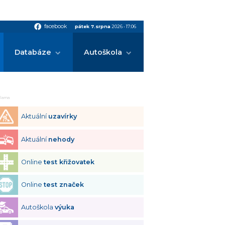
facebook
facebook
pátek 7.srpna
2026
•
17:06
Databáze
Autoškola
klama
Aktuální
uzavírky
Aktuální
nehody
Online
test křižovatek
Online
test značek
Autoškola
výuka