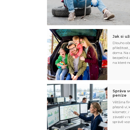
Jak si u
Dlouho oče
příležitost
doma. Na d
bezpečná a
na které n
Správa v
peníze
Většina fir
přesně ví,
kilometr, i
závodil v r
správě voz