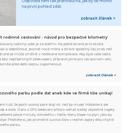
Odpověď není tak jednoduchá, jak by se mohlo
na první pohled zdát.
zobrazit článek >
žít rodinné cestování - návod pro bezpečné kilometry
kávaný rodinný výlet je za dveřmi. Na jedné straně je to skvělá
, jak si odpočinout, poznat nová místa a strávit společný čas jinak než
ruhé se může změnit v nečekané komplikace. Aby byla vaše cesta
 bez nepříjemných překvapení, připravili jsme pro vás seznam věcí,
esmíte před delší cestou zapomenout.
zobrazit článek >
ozového parku podle dat aneb kde ve firmě tiše unikají
em tuší, že jejich vozový park stojí víc, než by musel. Málokterá ale
 kde a kolik. Data z GPS sledování přitom odhalí každý zbytečně najetý
 veškeré jalové minuty volnoběhu i řidiče, který šlape na plyn, jako by
allye. Přečtěte si, jak proměnit surová čísla v reálné úspory díky chytré
ového parku.