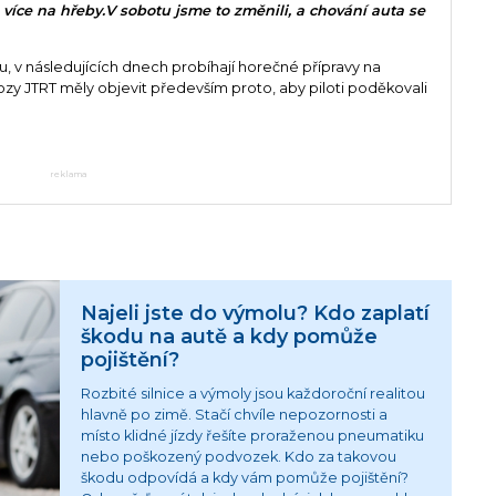
 více na hřeby.V sobotu jsme to změnili, a chování auta se
, v následujících dnech probíhají horečné přípravy na
vozy JTRT měly objevit především proto, aby piloti poděkovali
reklama
Najeli jste do výmolu? Kdo zaplatí
škodu na autě a kdy pomůže
pojištění?
Rozbité silnice a výmoly jsou každoroční realitou
hlavně po zimě. Stačí chvíle nepozornosti a
místo klidné jízdy řešíte proraženou pneumatiku
nebo poškozený podvozek. Kdo za takovou
škodu odpovídá a kdy vám pomůže pojištění?