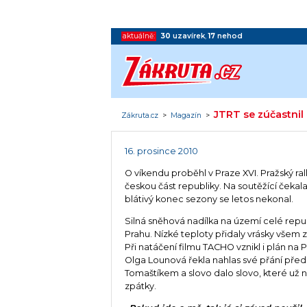
aktuálně:
30
uzavírek
,
17
nehod
JTRT se zúčastnil
Zákruta.cz
>
Magazín
>
16. prosince 2010
O víkendu proběhl v Praze XVI. Pražský ra
českou část republiky. Na soutěžící čekal
blátivý konec sezony se letos nekonal.
Silná sněhová nadílka na území celé republ
Prahu. Nízké teploty přidaly vrásky všem
Při natáčení filmu TACHO vznikl i plán na P
Olga Lounová řekla nahlas své přání pře
Tomaštíkem a slovo dalo slovo, které už n
zpátky.