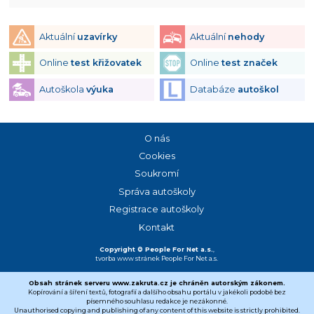
Aktuální
uzavírky
Aktuální
nehody
Online
test křižovatek
Online
test značek
Autoškola
výuka
Databáze
autoškol
O nás
Cookies
Soukromí
Správa autoškoly
Registrace autoškoly
Kontakt
Copyright © People For Net a.s.
,
tvorba www stránek
People For Net a.s.
Obsah stránek serveru www.zakruta.cz je chráněn autorským zákonem.
Kopírování a šíření textů, fotografií a dalšího obsahu portálu v jakékoli podobě bez
písemného souhlasu redakce je nezákonné.
Unauthorised copying and publishing of any content of this website is strictly prohibited.