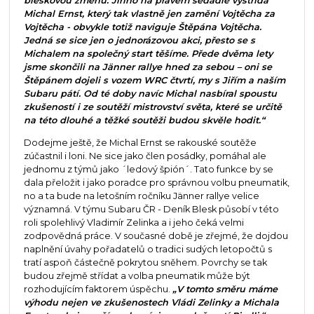
bleskovou změnu. Jiřího na pravém sedadle vystřídá
Michal Ernst, který tak vlastně jen zamění Vojtěcha za
Vojtěcha - obvykle totiž naviguje Štěpána Vojtěcha.
Jedná se sice jen o jednorázovou akci, přesto se s
Michalem na společný start těšíme. Přede dvěma lety
jsme skončili na Jänner rallye hned za sebou – oni se
Štěpánem dojeli s vozem WRC čtvrtí, my s Jiřím a naším
Subaru pátí. Od té doby navíc Michal nasbíral spoustu
zkušeností i ze soutěží mistrovství světa, které se určitě
na této dlouhé a těžké soutěži budou skvěle hodit.“
Dodejme ještě, že Michal Ernst se rakouské soutěže
zúčastnil i loni. Ne sice jako člen posádky, pomáhal ale
jednomu z týmů jako ´ledový špión´. Tato funkce by se
dala přeložit i jako poradce pro správnou volbu pneumatik,
no a ta bude na letošním ročníku Jänner rallye velice
významná. V týmu Subaru ČR - Deník Blesk působí v této
roli spolehlivý Vladimír Zelinka a i jeho čeká velmi
zodpovědná práce. V současné době je zřejmé, že dojdou
naplnění úvahy pořadatelů o tradici sudých letopočtů s
tratí aspoň částečně pokrytou sněhem. Povrchy se tak
budou zřejmě střídat a volba pneumatik může být
rozhodujícím faktorem úspěchu.
„V tomto směru máme
výhodu nejen ve zkušenostech Vládi Zelinky a Michala