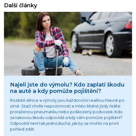
Další články
Najeli jste do výmolu? Kdo zaplatí škodu
na autě a kdy pomůže pojištění?
Rozbité silnice a výmoly jsou každoroční realitou hlavně po
zimě. Stačí chvíle nepozornosti a místo klidné jízdy řešíte
proraženou pneumatiku nebo poškozený podvozek. Kdo
za takovou škodu odpovídá a kdy vám pomůže pojištění?
Odpověď není tak jednoduchá, jak by se mohlo na první
pohled zdát.