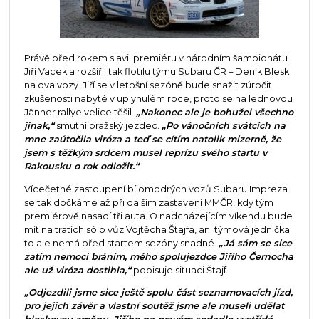
Právě před rokem slavil premiéru v národním šampionátu
Jiří Vacek a rozšířil tak flotilu týmu Subaru ČR – Deník Blesk
na dva vozy. Jiří se v letošní sezóně bude snažit zúročit
zkušenosti nabyté v uplynulém roce, proto se na lednovou
Jänner rallye velice těšil.
„Nakonec ale je bohužel všechno
jinak,“
smutní pražský jezdec.
„Po vánočních svátcích na
mne zaútočila viróza a teď se cítím natolik mizerně, že
jsem s těžkým srdcem musel reprízu svého startu v
Rakousku o rok odložit.“
Vícečetné zastoupení bílomodrých vozů Subaru Impreza
se tak dočkáme až při dalším zastavení MMČR, kdy tým
premiérově nasadí tři auta. O nadcházejícím víkendu bude
mít na tratích sólo vůz Vojtěcha Štajfa, ani týmová jednička
to ale nemá před startem sezóny snadné.
„Já sám se sice
zatím nemoci bráním, mého spolujezdce Jiřího Černocha
ale už viróza dostihla,“
popisuje situaci Štajf.
„Odjezdili jsme sice ještě spolu část seznamovacích jízd,
pro jejich závěr a vlastní soutěž jsme ale museli udělat