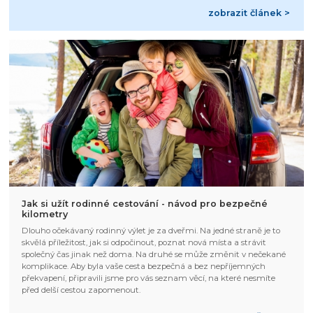
zobrazit článek >
Jak si užít rodinné cestování - návod pro bezpečné
kilometry
Dlouho očekávaný rodinný výlet je za dveřmi. Na jedné straně je to
skvělá příležitost, jak si odpočinout, poznat nová místa a strávit
společný čas jinak než doma. Na druhé se může změnit v nečekané
komplikace. Aby byla vaše cesta bezpečná a bez nepříjemných
překvapení, připravili jsme pro vás seznam věcí, na které nesmíte
před delší cestou zapomenout.