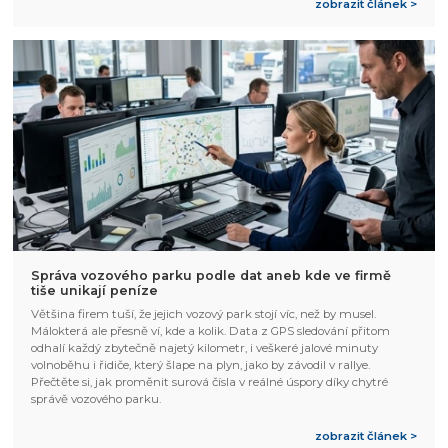
zobrazit článek >
Správa vozového parku podle dat aneb kde ve firmě
tiše unikají peníze
Většina firem tuší, že jejich vozový park stojí víc, než by musel.
Málokterá ale přesně ví, kde a kolik. Data z GPS sledování přitom
odhalí každý zbytečně najetý kilometr, i veškeré jalové minuty
volnoběhu i řidiče, který šlape na plyn, jako by závodil v rallye.
Přečtěte si, jak proměnit surová čísla v reálné úspory díky chytré
správě vozového parku.
zobrazit článek >