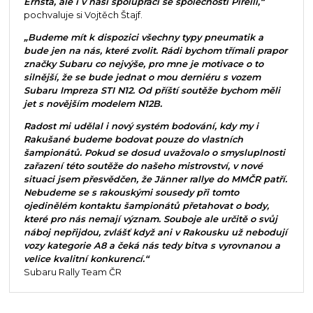
Ernsta, ale i v naší spolupráci se společností Pirelli,“
pochvaluje si Vojtěch Štajf.
„Budeme mít k dispozici všechny typy pneumatik a
bude jen na nás, které zvolit. Rádi bychom třímali prapor
značky Subaru co nejvýše, pro mne je motivace o to
silnější, že se bude jednat o mou derniéru s vozem
Subaru Impreza STI N12. Od příští soutěže bychom měli
jet s novějším modelem N12B.
Radost mi udělal i nový systém bodování, kdy my i
Rakušané budeme bodovat pouze do vlastních
šampionátů. Pokud se dosud uvažovalo o smysluplnosti
zařazení této soutěže do našeho mistrovství, v nové
situaci jsem přesvědčen, že Jänner rallye do MMČR patří.
Nebudeme se s rakouskými sousedy při tomto
ojedinělém kontaktu šampionátů přetahovat o body,
které pro nás nemají význam. Souboje ale určitě o svůj
náboj nepřijdou, zvlášť když ani v Rakousku už nebodují
vozy kategorie A8 a čeká nás tedy bitva s vyrovnanou a
velice kvalitní konkurencí.“
Subaru Rally Team ČR