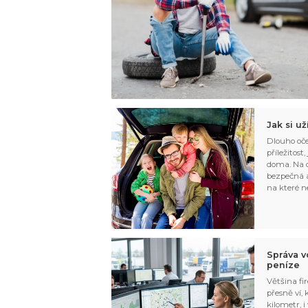
Jak si u
Dlouho oče
příležitost
doma. Na d
bezpečná a
na které n
Správa v
peníze
Většina fir
přesně ví,
kilometr, i