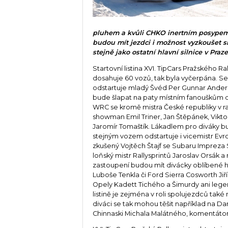
pluhem a kvůli CHKO inertním posypem
budou mít jezdci i možnost vyzkoušet si
stejně jako ostatní hlavní silnice v Praze
Startovní listina XVI. TipCars Pražského Ra
dosahuje 60 vozů, tak byla vyčerpána. S
odstartuje mladý Švéd Per Gunnar Anders
bude šlapat na paty místním fanouškům 
WRC se kromě mistra České republiky v ra
showman Emil Triner, Jan Štěpánek, Vikto
Jaromír Tomaštík. Lákadlem pro diváky bu
stejným vozem odstartuje i vicemistr Ev
zkušený Vojtěch Štajf se Subaru Impreza
loňský mistr Rallysprintů Jaroslav Orsák a
zastoupení budou mít divácky oblíbené hi
Luboše Tenkla či Ford Sierra Cosworth Jiří
Opely Kadett Tichého a Šimurdy ani legen
listině je zejména v roli spolujezdců tak
diváci se tak mohou těšit například na D
Chinnaski Michala Malátného, komentátor