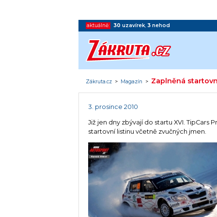
aktuálně:
30
uzavírek
,
3
nehod
Zaplněná startovní
Zákruta.cz
>
Magazín
>
3. prosince 2010
Již jen dny zbývají do startu XVI. TipCars
startovní listinu včetně zvučných jmen.