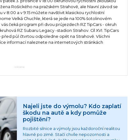
e v pátek 3. prosince v 18:00 okruhovou rychlostní zkouškou
žena Rošického na pražském Strahově, ale hlavní závod se
 v 8:00 a v 9:15 můžete navštívit klasickou rychlostní
erhome Velká Chuchle, která se jede na 100% šotolinovém
vás čeká program při dvou průjezdech RZ TipCars - okruh
kruhová RZ Subaru Legacy -stadion Strahov. Cíl XVI. TipCars
e před půl čtvrtou odpoledne opět na Strahově. Všichni
 Více informací naleznete na internetových stránkách
reklama
Najeli jste do výmolu? Kdo zaplatí
škodu na autě a kdy pomůže
pojištění?
Rozbité silnice a výmoly jsou každoroční realitou
hlavně po zimě. Stačí chvíle nepozornosti a