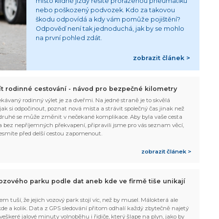
místo klidné jízdy řešíte proraženou pneumatiku
nebo poškozený podvozek. Kdo za takovou
škodu odpovídá a kdy vám pomůže pojištění?
Odpověď není tak jednoduchá, jak by se mohlo
na první pohled zdát.
zobrazit článek >
žít rodinné cestování - návod pro bezpečné kilometry
kávaný rodinný výlet je za dveřmi. Na jedné straně je to skvělá
, jak si odpočinout, poznat nová místa a strávit společný čas jinak než
ruhé se může změnit v nečekané komplikace. Aby byla vaše cesta
 bez nepříjemných překvapení, připravili jsme pro vás seznam věcí,
esmíte před delší cestou zapomenout.
zobrazit článek >
ozového parku podle dat aneb kde ve firmě tiše unikají
em tuší, že jejich vozový park stojí víc, než by musel. Málokterá ale
 kde a kolik. Data z GPS sledování přitom odhalí každý zbytečně najetý
 veškeré jalové minuty volnoběhu i řidiče, který šlape na plyn, jako by