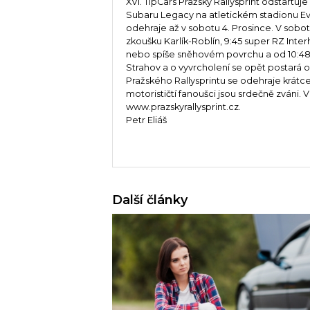
XVI. TipCars Pražský Rallysprint odstartuj
Subaru Legacy na atletickém stadionu Ev
odehraje až v sobotu 4. Prosince. V sobotu
zkoušku Karlík-Roblín, 9:45 super RZ Int
nebo spíše sněhovém povrchu a od 10:48 
Strahov a o vyvrcholení se opět postará o
Pražského Rallysprintu se odehraje krátc
motorističtí fanoušci jsou srdečně zváni.
www.prazskyrallysprint.cz.
Petr Eliáš
Další články