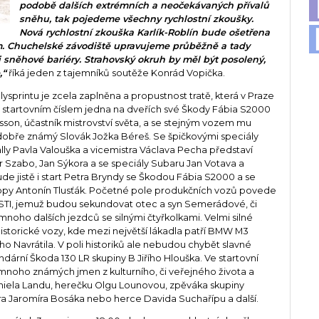
podobě dalších extrémních a neočekávaných přívalů
sněhu, tak pojedeme všechny rychlostní zkoušky.
Nová rychlostní zkouška Karlík-Roblín bude ošetřena
. Chuchelské závodiště upravujeme průběžně a tady
 sněhové bariéry. Strahovský okruh by měl být posolený,
,“
říká jeden z tajemníků soutěže Konrád Vopička.
llysprintu je zcela zaplněna a propustnost tratě, která v Praze
e startovním číslem jedna na dveřích své Škody Fábia S2000
son, účastník mistrovství světa, a se stejným vozem mu
dobře známý Slovák Jožka Béreš. Se špičkovými speciály
lly Pavla Valouška a vicemistra Václava Pecha představí
r Szabo, Jan Sýkora a se speciály Subaru Jan Votava a
de jistě i start Petra Bryndy se Škodou Fábia S2000 a se
ropy Antonín Tlusťák. Početné pole produkčních vozů povede
 STI, jemuž budou sekundovat otec a syn Semerádové, či
 mnoho dalších jezdců se silnými čtyřkolkami. Velmi silné
storické vozy, kde mezi největší lákadla patří BMW M3
ho Navrátila. V poli historiků ale nebudou chybět slavné
dární Škoda 130 LR skupiny B Jiřího Hlouška. Ve startovní
é mnoho známých jmen z kulturního, či veřejného života a
aniela Landu, herečku Olgu Lounovou, zpěváka skupiny
a Jaromíra Bosáka nebo herce Davida Suchařípu a další.