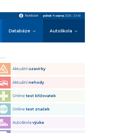
facebook
facebook
pátek 7.srpna
2026
•
23:40
Databáze
Autoškola
klama
Aktuální
uzavírky
Aktuální
nehody
Online
test křižovatek
Online
test značek
Autoškola
výuka