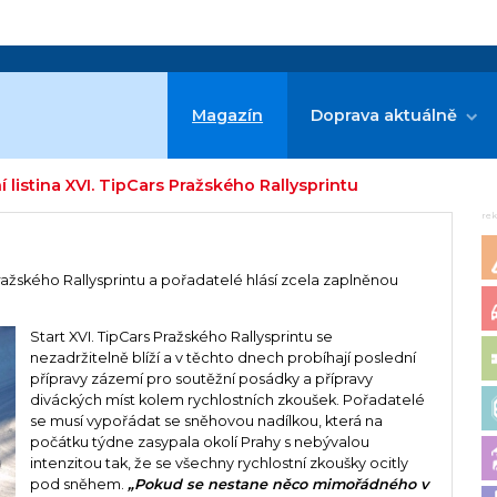
Magazín
Doprava aktuálně
 listina XVI. TipCars Pražského Rallysprintu
re
 Pražského Rallysprintu a pořadatelé hlásí zcela zaplněnou
Start XVI. TipCars Pražského Rallysprintu se
nezadržitelně blíží a v těchto dnech probíhají poslední
přípravy zázemí pro soutěžní posádky a přípravy
diváckých míst kolem rychlostních zkoušek. Pořadatelé
se musí vypořádat se sněhovou nadílkou, která na
počátku týdne zasypala okolí Prahy s nebývalou
intenzitou tak, že se všechny rychlostní zkoušky ocitly
pod sněhem.
„Pokud se nestane něco mimořádného v