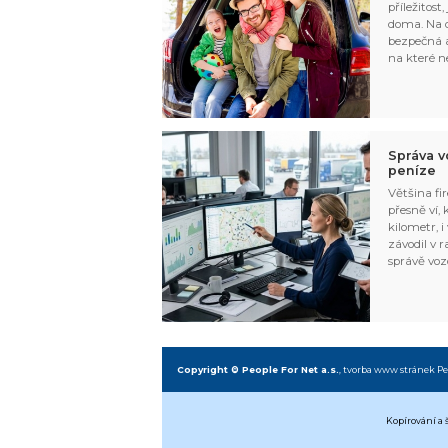
příležitost
doma. Na d
bezpečná a
na které n
Správa v
peníze
Většina fir
přesně ví,
kilometr, i
závodil v r
správě voz
Copyright © People For Net a.s.
,
tvorba www stránek
Pe
Kopírování a 