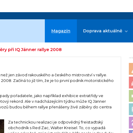
Magazín
Doprava aktuálně
běry při IQ Jänner rallye 2008
re
e než jen závod rakouského a českého mistrovství v rallye.
 2008. Začíná to již tím, že je to první podnik motoristického
pady pořadatele, jako například exhibice extratřídy ve
ětový rekord. Ale v nadcházejícím týdnu může IQ Jänner
eti vozů budou během rallye přenášeny živé záběry do centra
Za technickou realizaci je odpovědný freistadtský
obchodník s Red Zac, Walter Kreisel. To, co vypadá