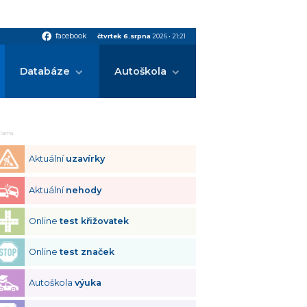
facebook
facebook
čtvrtek 6.srpna
2026
•
21:21
Databáze
Autoškola
klama
Aktuální
uzavírky
Aktuální
nehody
Online
test křižovatek
Online
test značek
Autoškola
výuka