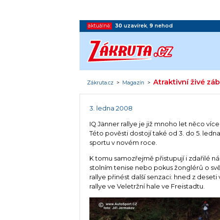
aktuálně:
30
uzavírek
,
9
nehod
Atraktivní živé zá
Zákruta.cz
>
Magazín
>
3. ledna 2008
IQ Jänner rallye je již mnoho let něco víc
Této pověsti dostojí také od 3. do 5. ledna
sportu v novém roce.
K tomu samozřejmě přistupují i zdařilé ná
stolním tenise nebo pokus žonglérů o sv
rallye přinést další senzaci: hned z des
rallye ve Veletržní hale ve Freistadtu.