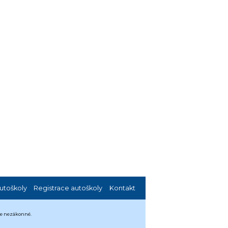
utoškoly
Registrace autoškoly
Kontakt
 je nezákonné.