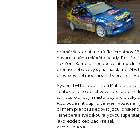
průměr šest centimetrů. Její hmotnost 18
novorozeného mláděte pandy. Rozlišení je
rozlišení. Kamerám budou volat mobilní te
přenášet obrazový signál na plátno. Aby b
provozovatel mobilní sítě 3 v prostoru Fre
Systém byl testován již při Mühlviertel-
Tentokrát je to deset vozů, pro které zříd
střihačské a režijní místo, aby pro diváky 
Kdo bude mít pupillo ve svém voze, není
přímém přenosu sledovat jízdu loňského 
Hanedera a švédskou rallyovou superstar
jako jezdec Red Zac Kreisel.
Armin Holenia