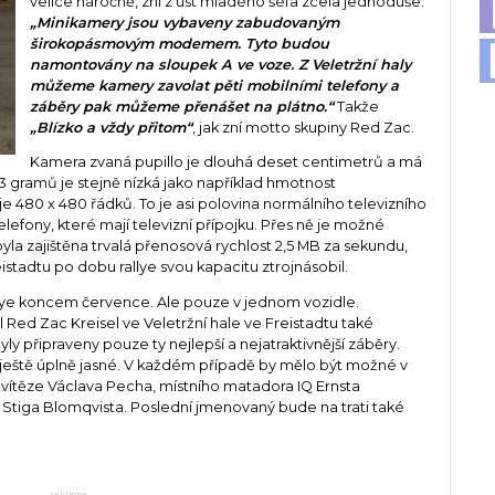
velice náročně, zní z úst mladého šéfa zcela jednoduše:
„Minikamery jsou vybaveny zabudovaným
širokopásmovým modemem. Tyto budou
namontovány na sloupek A ve voze. Z Veletržní haly
můžeme kamery zavolat pěti mobilními telefony a
záběry pak můžeme přenášet na plátno.“
Takže
„Blízko a vždy přitom“
, jak zní motto skupiny Red Zac.
Kamera zvaná pupillo je dlouhá deset centimetrů a má
3 gramů je stejně nízká jako například hmotnost
 480 x 480 řádků. To je asi polovina normálního televizního
lefony, které mají televizní přípojku. Přes ně je možné
yla zajištěna trvalá přenosová rychlost 2,5 MB za sekundu,
istadtu po dobu rallye svou kapacitu ztrojnásobil.
rallye koncem července. Ale pouze v jednom vozidle.
il Red Zac Kreisel ve Veletržní hale ve Freistadtu také
byly připraveny pouze ty nejlepší a nejatraktivnější záběry.
 ještě úplně jasné. V každém případě by mělo být možné v
vítěze Václava Pecha, místního matadora IQ Ernsta
 Stiga Blomqvista. Poslední jmenovaný bude na trati také
reklama