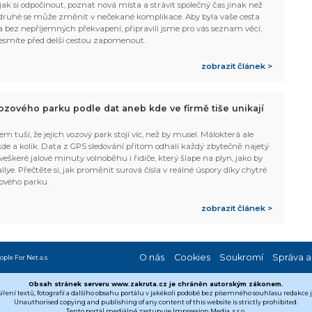
, jak si odpočinout, poznat nová místa a strávit společný čas jinak než
ruhé se může změnit v nečekané komplikace. Aby byla vaše cesta
 bez nepříjemných překvapení, připravili jsme pro vás seznam věcí,
esmíte před delší cestou zapomenout.
zobrazit článek >
ozového parku podle dat aneb kde ve firmě tiše unikají
em tuší, že jejich vozový park stojí víc, než by musel. Málokterá ale
 kde a kolik. Data z GPS sledování přitom odhalí každý zbytečně najetý
 veškeré jalové minuty volnoběhu i řidiče, který šlape na plyn, jako by
allye. Přečtěte si, jak proměnit surová čísla v reálné úspory díky chytré
ového parku.
zobrazit článek >
O nás
Cookies
Soukromí
Správa a
ople For Net a.s.
Obsah stránek serveru www.zakruta.cz je chráněn autorským zákonem.
šíření textů, fotografií a dalšího obsahu portálu v jakékoli podobě bez písemného souhlasu redakce
Unauthorised copying and publishing of any content of this website is strictly prohibited.
Tento portál mediálně zastupuje Impression Media, s.r.o.