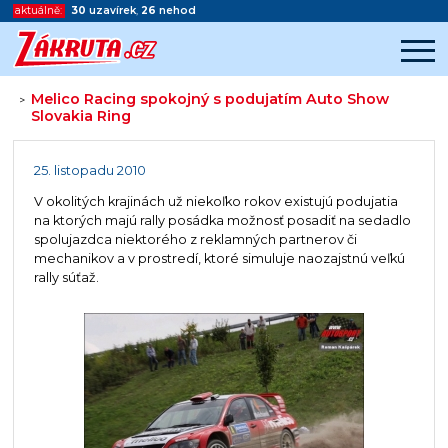
aktuálně:
30
uzavírek
,
26
nehod
Melico Racing spokojný s podujatím Auto Show
>
Slovakia Ring
Začátek reklamy
Konec reklamy
25. listopadu 2010
V okolitých krajinách už niekoľko rokov existujú podujatia
na ktorých majú rally posádka možnosť posadiť na sedadlo
spolujazdca niektorého z reklamných partnerov či
mechanikov a v prostredí, ktoré simuluje naozajstnú veľkú
rally súťaž.