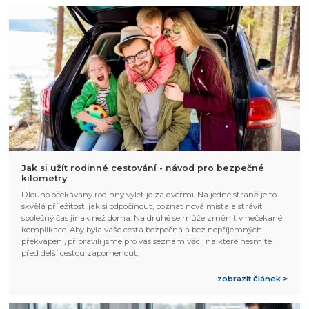
Jak si užít rodinné cestování - návod pro bezpečné
kilometry
Dlouho očekávaný rodinný výlet je za dveřmi. Na jedné straně je to
skvělá příležitost, jak si odpočinout, poznat nová místa a strávit
společný čas jinak než doma. Na druhé se může změnit v nečekané
komplikace. Aby byla vaše cesta bezpečná a bez nepříjemných
překvapení, připravili jsme pro vás seznam věcí, na které nesmíte
před delší cestou zapomenout.
zobrazit článek >