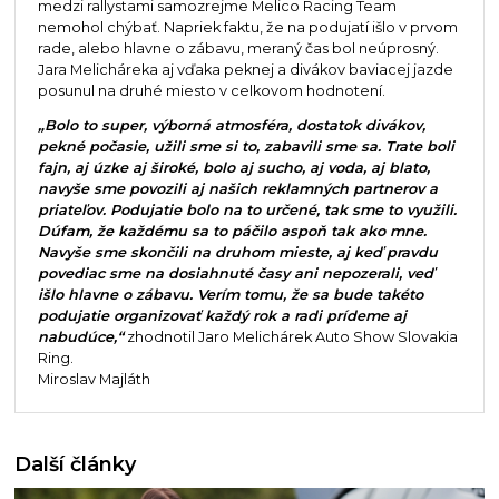
medzi rallystami samozrejme Melico Racing Team
nemohol chýbať. Napriek faktu, že na podujatí išlo v prvom
rade, alebo hlavne o zábavu, meraný čas bol neúprosný.
Jara Melicháreka aj vďaka peknej a divákov baviacej jazde
posunul na druhé miesto v celkovom hodnotení.
„Bolo to super, výborná atmosféra, dostatok divákov,
pekné počasie, užili sme si to, zabavili sme sa. Trate boli
fajn, aj úzke aj široké, bolo aj sucho, aj voda, aj blato,
navyše sme povozili aj našich reklamných partnerov a
priateľov. Podujatie bolo na to určené, tak sme to využili.
Dúfam, že každému sa to páčilo aspoň tak ako mne.
Navyše sme skončili na druhom mieste, aj keď pravdu
povediac sme na dosiahnuté časy ani nepozerali, veď
išlo hlavne o zábavu. Verím tomu, že sa bude takéto
podujatie organizovať každý rok a radi prídeme aj
nabudúce,“
zhodnotil Jaro Melichárek Auto Show Slovakia
Ring.
Miroslav Majláth
Další články