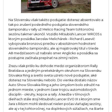
Na Slovensku však takéto podujatie doteraz absentovalo a
tak po zrušení posledného podujatia slovenského
šampionátu v rally už Melico Racing Team tohtoročnú
sezónu takmer ukončil. Vozidlo Mitsubishi Lancer WRC05 s
ktorým posádka Jaroslav Melichárek - Richard Lasevič
vybojovala bronzovú priečku v absolútnom hodnotení
slovenského šampionátu, ale aj majstrovský titul v triede
A8 medzičasom už nabralo smer Anglicko a posádka sa
postupne začínala prepínať na zimný režim.
Zrazu však prišlo ku dohode medzi organizátorom Rally
Bratislava a jediným pretekárskym okruhom na Slovensku
Slovakia Ring a svetlo sveta uzrelo nové podujatie, aké
doteraz na Slovensku nebolo. Do vienka dostalo názov
Auto Show Slovakia Ring a jeho úmyslom bolo združiť na
jednom mieste, v jednom čase trojicu automobilových
disciplín - okruhy, kopce a rally. A keďže v tímových
dielňach stále stojí Mitsubishi Lancer EVO IX s ktorým sme
Jara s Rišom mohli sledovať nielen počas vlaňajšej sezóny,
ale aj v tej tohtoročnej, na doplnkových súťažiach, na štarte