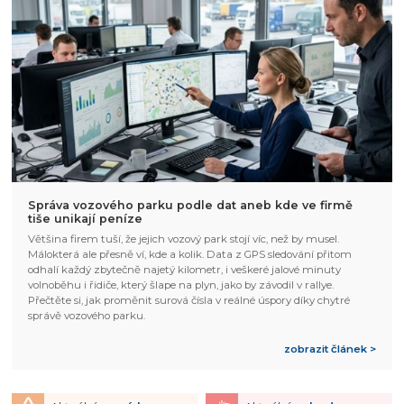
Správa vozového parku podle dat aneb kde ve firmě
tiše unikají peníze
Většina firem tuší, že jejich vozový park stojí víc, než by musel.
Málokterá ale přesně ví, kde a kolik. Data z GPS sledování přitom
odhalí každý zbytečně najetý kilometr, i veškeré jalové minuty
volnoběhu i řidiče, který šlape na plyn, jako by závodil v rallye.
Přečtěte si, jak proměnit surová čísla v reálné úspory díky chytré
správě vozového parku.
zobrazit článek >