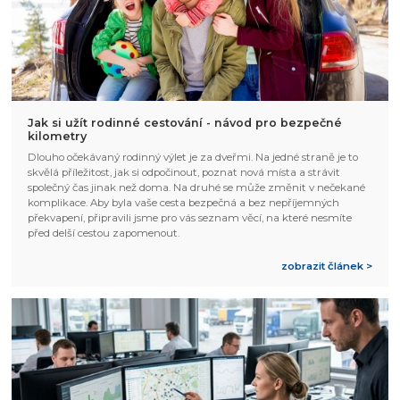
Jak si užít rodinné cestování - návod pro bezpečné
kilometry
Dlouho očekávaný rodinný výlet je za dveřmi. Na jedné straně je to
skvělá příležitost, jak si odpočinout, poznat nová místa a strávit
společný čas jinak než doma. Na druhé se může změnit v nečekané
komplikace. Aby byla vaše cesta bezpečná a bez nepříjemných
překvapení, připravili jsme pro vás seznam věcí, na které nesmíte
před delší cestou zapomenout.
zobrazit článek >