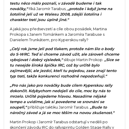
testu něco málo poznali, v závodě budeme i tak
nováčky,“
říká Jaromír Tarabus,
„protože i když jsme na
šotolině jeli už ve Walesu 2008, zdejší šotolina i
charakter tratí jsou úplně jiné.“
A jaká jsou předsevzetí a cíle obou posádek, Martina
Prokopa s Janem Tománkem a Jaromíra Tarabuse s
Danielem Trunkátem, pro Kyperskou rally?
„Celý rok jsme jeli pod tlakem, protože nám šlo o body
do S-WRC. Teď si chceme závod užít, ale zároveň chceme
vybojovat i dobrý výsledek,“
slibuje Martin Prokop.
„Sice se
tu nesejde široká špička IRC, což by určitě bylo
zajímavější, ale jezdci, kteří tu pojedou, zase znají tento
typ tratí, takže konkurenci rozhodně nepodceňuji.“
„Pro nás jako pro nováčky bude cílem Kyperskou rally
dokončit. Kdybychom nedojeli do cíle, moc by nás to
mrzelo. Určitě pojedeme hlavou. Nasadíme nějaké
tempo a uvidíme, jak si povedeme ve srovnání se
soupeři,“
přibližuje taktiku Jaromír Tarabus.
„Bude to
náročný závod a já se moc těším na novou zkušenost.“
Martin Prokop i Jaromír Tarabus odstartují v neděli po
skončení závodu IRC do rallysprintu Golden Stage Rally v