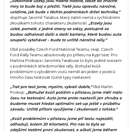
„Šotolinové úseky jsou hodně rozbité, takže do značné
míry to bude boj o přežití. Tratě jsou opravdu náročné,
uvidíme, jak bude v těchto podmínkách držet technika,“
doplňuje Jaromír Tarabus, který zatím nemá s rychlostními
zkouškami tohoto charakteru zkušenosti.
„Erzety jsou
úzké, pomalé, z jedné strany se srázy, postupně se
budou odhalovat další a další kameny, které budou auta
soupeřů vytahávat – bude to určitě náročná rally.“
Obě posádky Czech Ford National Teamu, resp. Czech
Ford Rally Teamu absolvovaly po příletu na Kypr test. Pro
Martina Prokopa i Jaromíra Tarabuse to bylo jediné svezení
v podmínkách středomořské rally. Bohužel kvůli
problémům s vyloděním vozů neměl ani jeden z jezdců
mnoho času testovat různé typy nastavení.
„Trať pro test jsme, myslím, vybrali dobře,“
říká Martin
Prokop.
„Bohužel kvůli potížím v přístavu jsme měli málo
času na testování. Auto jsme proto nastavili jen zhruba a
budeme muset hledat optimální set-up ještě v průběhu
závodu. Určitě přitom využijeme i zkušeností z loňska.“
„Kvůli problémům v přístavu jsme při testu najezdili,
odhaduji, kolem 20 kilometrů. Pro nás to byla se
zdejšími tratěmi první zkušenost, a ačkoli jsme během