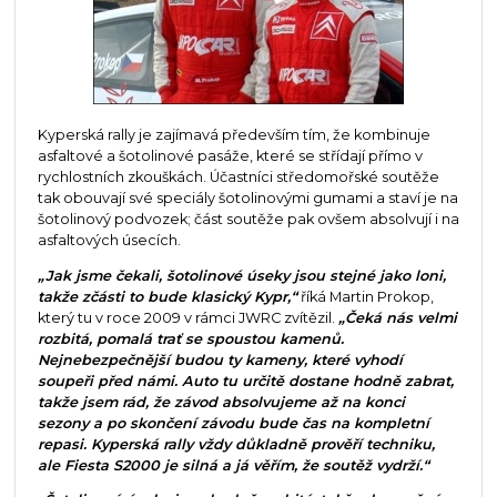
Kyperská rally je zajímavá především tím, že kombinuje
asfaltové a šotolinové pasáže, které se střídají přímo v
rychlostních zkouškách. Účastníci středomořské soutěže
tak obouvají své speciály šotolinovými gumami a staví je na
šotolinový podvozek; část soutěže pak ovšem absolvují i na
asfaltových úsecích.
„Jak jsme čekali, šotolinové úseky jsou stejné jako loni,
takže zčásti to bude klasický Kypr,“
říká Martin Prokop,
který tu v roce 2009 v rámci JWRC zvítězil.
„Čeká nás velmi
rozbitá, pomalá trať se spoustou kamenů.
Nejnebezpečnější budou ty kameny, které vyhodí
soupeři před námi. Auto tu určitě dostane hodně zabrat,
takže jsem rád, že závod absolvujeme až na konci
sezony a po skončení závodu bude čas na kompletní
repasi. Kyperská rally vždy důkladně prověří techniku,
ale Fiesta S2000 je silná a já věřím, že soutěž vydrží.“