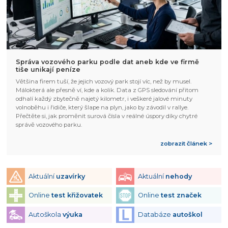
Správa vozového parku podle dat aneb kde ve firmě
tiše unikají peníze
Většina firem tuší, že jejich vozový park stojí víc, než by musel.
Málokterá ale přesně ví, kde a kolik. Data z GPS sledování přitom
odhalí každý zbytečně najetý kilometr, i veškeré jalové minuty
volnoběhu i řidiče, který šlape na plyn, jako by závodil v rallye.
Přečtěte si, jak proměnit surová čísla v reálné úspory díky chytré
správě vozového parku.
zobrazit článek >
Aktuální
uzavírky
Aktuální
nehody
Online
test křižovatek
Online
test značek
Autoškola
výuka
Databáze
autoškol