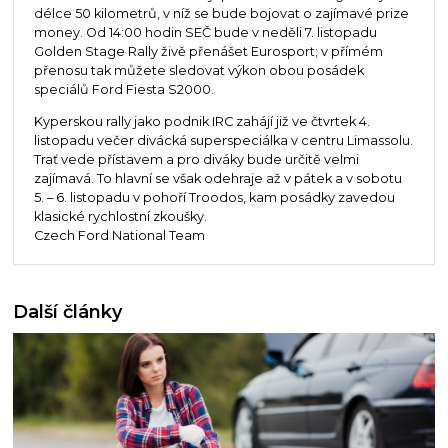
délce 50 kilometrů, v níž se bude bojovat o zajímavé prize
money. Od 14:00 hodin SEČ bude v neděli 7. listopadu
Golden Stage Rally živě přenášet Eurosport; v přímém
přenosu tak můžete sledovat výkon obou posádek
speciálů Ford Fiesta S2000.
Kyperskou rally jako podnik IRC zahájí již ve čtvrtek 4.
listopadu večer divácká superspeciálka v centru Limassolu.
Trať vede přístavem a pro diváky bude určitě velmi
zajímavá. To hlavní se však odehraje až v pátek a v sobotu
5. – 6. listopadu v pohoří Troodos, kam posádky zavedou
klasické rychlostní zkoušky.
Czech Ford National Team
Další články