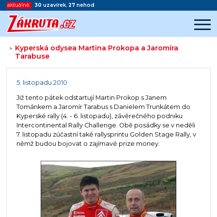
aktuálně:
30
uzavírek
,
27
nehod
Kyperská odysea Martina Prokopa a Jaromíra
>
Tarabuse
Začátek reklamy
Konec reklamy
5. listopadu 2010
Již tento pátek odstartují Martin Prokop s Janem
Tománkem a Jaromír Tarabus s Danielem Trunkátem do
Kyperské rally (4. - 6. listopadu), závěrečného podniku
Intercontinental Rally Challenge. Obě posádky se v neděli
7. listopadu zúčastní také rallysprintu Golden Stage Rally, v
němž budou bojovat o zajímavé prize money.