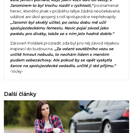
Jaromírem to byl trochu rozdíl v rychlosti,“
poznamenal
herec, kterého jinak v průběhu rallye žádná neočekávaná
událost ani úkol spojený s rolí spolujezdce nepřekvapily:
„Jaromír byl skvělý učitel, po celou dobu mě učil
spolujezdeckému řemeslu. Navíc pojal závod jako
parádu pro diváky, takže se s ním jelo hodně dobře.“
Zároveň Polášek prozradil, zda byl pro něj závod nějakou
inspirací do budoucna:
„Za volant soutěžního vozu se
určitě hrnout nebudu, to nechám lidem s menším
pudem sebezáchovy. Ale pokud by se opět vyskytla
šance na spolujezdecké sedadlo, určitě ji rád přijmu.“
-Vicky-
Další články