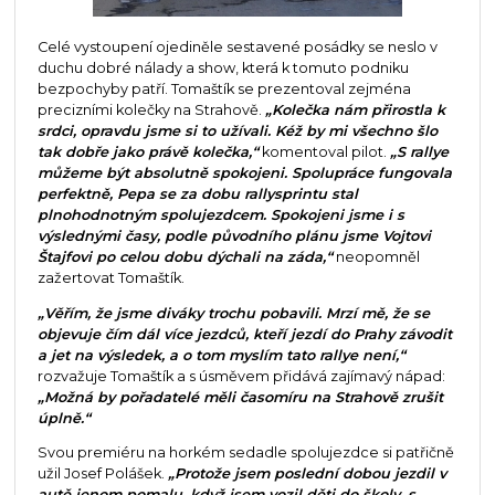
Celé vystoupení ojediněle sestavené posádky se neslo v
duchu dobré nálady a show, která k tomuto podniku
bezpochyby patří. Tomaštík se prezentoval zejména
precizními kolečky na Strahově.
„Kolečka nám přirostla k
srdci, opravdu jsme si to užívali. Kéž by mi všechno šlo
tak dobře jako právě kolečka,“
komentoval pilot.
„S rallye
můžeme být absolutně spokojeni. Spolupráce fungovala
perfektně, Pepa se za dobu rallysprintu stal
plnohodnotným spolujezdcem. Spokojeni jsme i s
výslednými časy, podle původního plánu jsme Vojtovi
Štajfovi po celou dobu dýchali na záda,“
neopomněl
zažertovat Tomaštík.
„Věřím, že jsme diváky trochu pobavili. Mrzí mě, že se
objevuje čím dál více jezdců, kteří jezdí do Prahy závodit
a jet na výsledek, a o tom myslím tato rallye není,“
rozvažuje Tomaštík a s úsměvem přidává zajímavý nápad:
„Možná by pořadatelé měli časomíru na Strahově zrušit
úplně.“
Svou premiéru na horkém sedadle spolujezdce si patřičně
užil Josef Polášek.
„Protože jsem poslední dobou jezdil v
autě jenom pomalu, když jsem vozil děti do školy, s