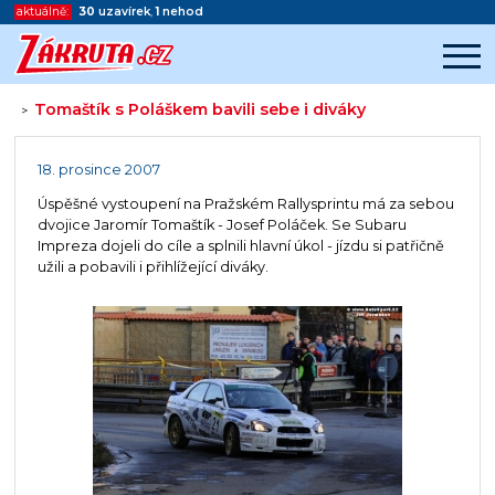
aktuálně:
30
uzavírek
,
1
nehod
Tomaštík s Poláškem bavili sebe i diváky
>
Začátek reklamy
Konec reklamy
18. prosince 2007
Úspěšné vystoupení na Pražském Rallysprintu má za sebou
dvojice Jaromír Tomaštík - Josef Poláček. Se Subaru
Impreza dojeli do cíle a splnili hlavní úkol - jízdu si patřičně
užili a pobavili i přihlížející diváky.