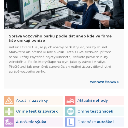
Správa vozového parku podle dat aneb kde ve firmě
tiše unikají peníze
Většina firem tuší, že jejich vozový park stojí víc, než by musel.
Málokterá ale přesně ví, kde a kolik. Data z GPS sledování přitom
odhalí každý zbytečně najetý kilometr, i veškeré jalové minuty
volnoběhu i řidiče, který šlape na plyn, jako by závodil v rallye.
Přečtěte si, jak proměnit surová čísla v reálné úspory díky chytré
správě vozového parku.
zobrazit článek >
Aktuální
uzavírky
Aktuální
nehody
Online
test křižovatek
Online
test značek
Autoškola
výuka
Databáze
autoškol