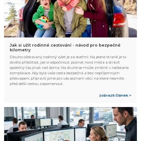
Jak si užít rodinné cestování - návod pro bezpečné
kilometry
Dlouho očekávaný rodinný výlet je za dveřmi. Na jedné straně je to
skvělá příležitost, jak si odpočinout, poznat nová místa a strávit
společný čas jinak než doma. Na druhé se může změnit v nečekané
komplikace. Aby byla vaše cesta bezpečná a bez nepříjemných
překvapení, připravili jsme pro vás seznam věcí, na které nesmíte
před delší cestou zapomenout.
zobrazit článek >