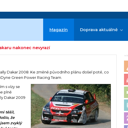
Magazín
Doprava aktuálně
akaru nakonec nevyrazí
re
ally Dakar 2008. Ke změně původního plánu došel poté, co
lgoDyne Green Power Racing Team.
m s vízy se
se plně
lly Dakar 2009
i těšil,
ošlo, že
 jsem zvyklý