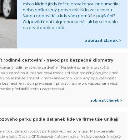
místo klidné jízdy řešíte proraženou pneumatiku
nebo poškozený podvozek. Kdo za takovou
škodu odpovídá a kdy vám pomůže pojištění?
Odpověď není tak jednoduchá, jak by se mohlo
na první pohled zdát.
zobrazit článek >
žít rodinné cestování - návod pro bezpečné kilometry
kávaný rodinný výlet je za dveřmi. Na jedné straně je to skvělá
, jak si odpočinout, poznat nová místa a strávit společný čas jinak než
ruhé se může změnit v nečekané komplikace. Aby byla vaše cesta
 bez nepříjemných překvapení, připravili jsme pro vás seznam věcí,
esmíte před delší cestou zapomenout.
zobrazit článek >
ozového parku podle dat aneb kde ve firmě tiše unikají
em tuší, že jejich vozový park stojí víc, než by musel. Málokterá ale
 kde a kolik. Data z GPS sledování přitom odhalí každý zbytečně najetý