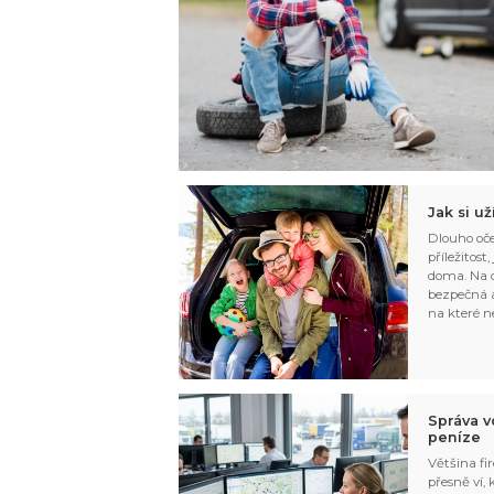
Jak si u
Dlouho oče
příležitost
doma. Na d
bezpečná a
na které n
Správa v
peníze
Většina fir
přesně ví,