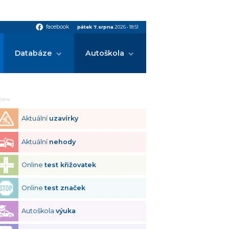
facebook
facebook
pátek 7.srpna
2026
•
18:51
Databáze
Autoškola
klama
Aktuální
uzavírky
Aktuální
nehody
Online
test křižovatek
Online
test značek
Autoškola
výuka