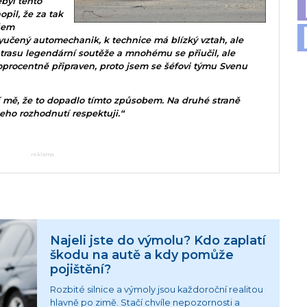
ebyl tento
pil, že za tak
šem
učený automechanik, k technice má blízký vztah, ale
 trasu legendární soutěže a mnohému se přiučil, ale
stoprocentně připraven, proto jsem se šéfovi týmu Svenu
í mě, že to dopadlo tímto způsobem. Na druhé straně
ho rozhodnutí respektuji.“
reklama
Najeli jste do výmolu? Kdo zaplatí
škodu na autě a kdy pomůže
pojištění?
Rozbité silnice a výmoly jsou každoroční realitou
hlavně po zimě. Stačí chvíle nepozornosti a