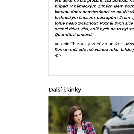
vše dělat na sto procent, což bohužel n
případ. V německých dílnách jsem pocho
krátkou dobu nemám šanci se naučit v
technickým finesám, postupům. Jsem vy
tohle nešlo zvládnout. Poznal bych sice
nechci dělat věci, aniž bych na to byl 
Quandtovi omluvil.“
Antonín Charouz, jezdcův manažer:
„Mrz
Roman měl ode mě volnou ruku, takže je
-pr-
Další články