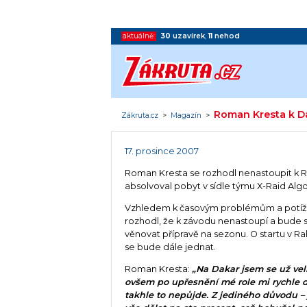
aktuálně:
30
uzavírek
,
11
nehod
Roman Kresta k D
Zákruta.cz
>
Magazín
>
17. prosince 2007
Roman Kresta se rozhodl nenastoupit k R
absolvoval pobyt v sídle týmu X-Raid A
Vzhledem k časovým problémům a potíží
rozhodl, že k závodu nenastoupí a bude 
věnovat přípravě na sezonu. O startu v Ra
se bude dále jednat.
Roman Kresta:
„Na Dakar jsem se už velm
ovšem po upřesnění mé role mi rychle d
takhle to nepůjde. Z jediného důvodu –