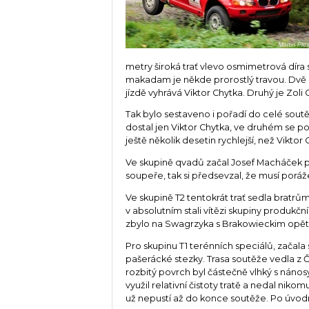
metry široká trať vlevo osmimetrová díra
makadam je někde prorostlý travou. Dvě ko
jízdě vyhrává Viktor Chytka. Druhý je Zoli 
Tak bylo sestaveno i pořadí do celé sout
dostal jen Viktor Chytka, ve druhém se pot
ještě několik desetin rychlejší, než Viktor 
Ve skupině qvadů začal Josef Macháček p
soupeře, tak si předsevzal, že musí poráž
Ve skupině T2 tentokrát trať sedla brat
v absolutním stali vítězi skupiny produkční
zbylo na Swagrzyka s Brakowieckim opět 
Pro skupinu T1 terénních speciálů, začala
pašerácké stezky. Trasa soutěže vedla 
rozbitý povrch byl částečně vlhký s nános
využil relativní čistoty tratě a nedal niko
už nepustí až do konce soutěže. Po úvodn