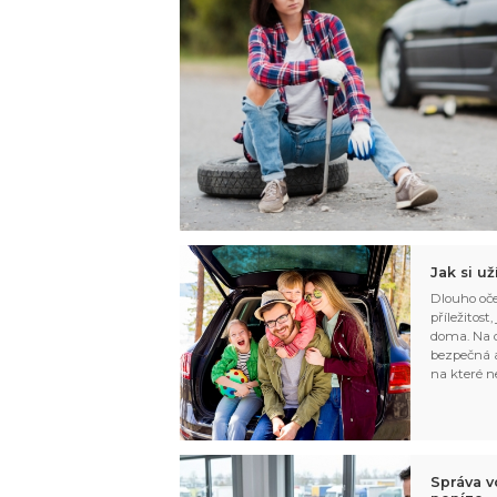
Jak si u
Dlouho oče
příležitost
doma. Na d
bezpečná a
na které n
Správa v