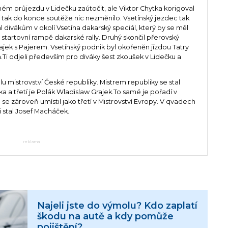
ém průjezdu v Lidečku zaútočit, ale Viktor Chytka korigoval
e tak do konce soutěže nic nezměnilo. Vsetínský jezdec tak
 divákům v okolí Vsetína dakarský speciál, který by se měl
 startovní rampě dakarské rally. Druhý skončil přerovský
ajek s Pajerem. Vsetínský podnik byl okořeněn jízdou Tatry
 odjeli především pro diváky šest zkoušek v Lidečku a
lu mistrovství České republiky. Mistrem republiky se stal
ka a třetí je Polák Wladislaw Grajek.To samé je pořadí v
a se zároveň umístil jako třetí v Mistrovství Evropy. V qvadech
i stal Josef Macháček.
reklama
Najeli jste do výmolu? Kdo zaplatí
škodu na autě a kdy pomůže
pojištění?