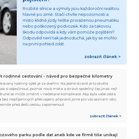
Rozbité silnice a výmoly jsou každoroční realitou
hlavně po zimě. Stačí chvíle nepozornosti a
místo klidné jízdy řešíte proraženou pneumatiku
nebo poškozený podvozek. Kdo za takovou
škodu odpovídá a kdy vám pomůže pojištění?
Odpověď není tak jednoduchá, jak by se mohlo
na první pohled zdát.
zobrazit článek >
žít rodinné cestování - návod pro bezpečné kilometry
kávaný rodinný výlet je za dveřmi. Na jedné straně je to skvělá
, jak si odpočinout, poznat nová místa a strávit společný čas jinak než
ruhé se může změnit v nečekané komplikace. Aby byla vaše cesta
 bez nepříjemných překvapení, připravili jsme pro vás seznam věcí,
esmíte před delší cestou zapomenout.
zobrazit článek >
ozového parku podle dat aneb kde ve firmě tiše unikají