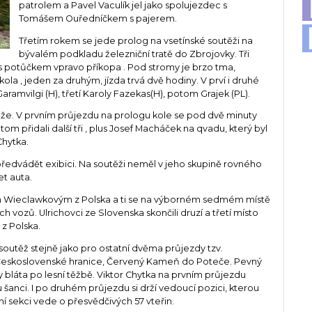
patrolem a Pavel Vaculík jel jako spolujezdec s
Tomášem Ouředníčkem s pajerem.
Třetím rokem se jede prolog na vsetínské soutěži na
bývalém podkladu železniční tratě do Zbrojovky. Tři
 s potůčkem vpravo příkopa . Pod stromy je brzo tma,
la , jeden za druhým, jízda trvá dvě hodiny. V prví i druhé
Garamvilgi (H), třetí Karoly Fazekas(H), potom Grajek (PL).
ěže. V prvním průjezdu na prologu kole se pod dvě minuty
om přidali další tři , plus Josef Macháček na qvadu, který byl
Chytka.
ředvádět exibici. Na soutěži neměl v jeho skupině rovného
et auta.
rům Wieclawkovým z Polska a ti se na výborném sedmém místě
ch vozů. Ulrichovci ze Slovenska skončili druzí a třetí místo
z Polska.
 soutěž stejně jako pro ostatní dvěma průjezdy tzv.
z Československé hranice, Červený Kameň do Poteče. Pevný
y bláta po lesní těžbě. Viktor Chytka na prvním průjezdu
mu šanci. I po druhém průjezdu si drží vedoucí pozici, kterou
í sekci vede o přesvědčivých 57 vteřin.