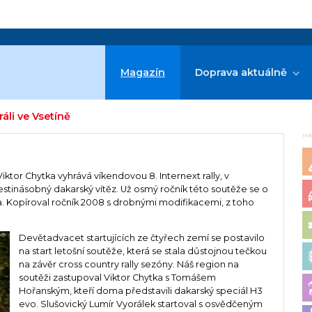
Magazín
Doprava aktuálně
ráli ve Vsetíně
re
tor Chytka vyhrává víkendovou 8. Internext rally, v
estinásobný dakarský vítěz. Už osmý ročník této soutěže se o
a. Kopíroval ročník 2008 s drobnými modifikacemi, z toho
Devětadvacet startujících ze čtyřech zemí se postavilo
na start letošní soutěže, která se stala důstojnou tečkou
na závěr cross country rally sezóny. Náš region na
soutěži zastupoval Viktor Chytka s Tomášem
Hořanským, kteří doma představili dakarský speciál H3
evo. Slušovický Lumír Vyorálek startoval s osvědčeným