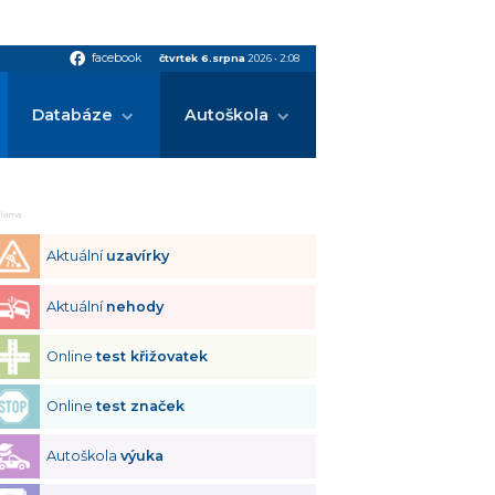
facebook
facebook
čtvrtek 6.srpna
2026
•
2:08
Databáze
Autoškola
klama
Aktuální
uzavírky
Aktuální
nehody
Online
test křižovatek
Online
test značek
Autoškola
výuka