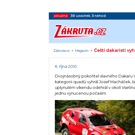
aktuálně:
30
uzavírek
,
3
nehod
Čeští dakaristi vyh
Zákruta.cz
>
Magazín
>
6. října 2010
Dvojnásobný pokořitel slavného Dakaru Vik
kategorii quadů vyhrál Josef Macháček, š
uplynulém víkendu odehrál v okolí Vsetín
jednu vynucenou počasím.