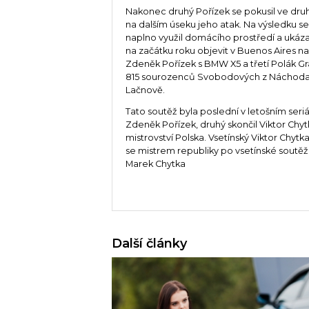
Nakonec druhý Pořízek se pokusil ve druh
na dalším úseku jeho atak. Na výsledku s
naplno využil domácího prostředí a ukázal
na začátku roku objevit v Buenos Aires na
Zdeněk Pořízek s BMW X5 a třetí Polák Gr
815 sourozenců Svobodových z Náchoda.Ti
Lačnově.
Tato soutěž byla poslední v letošním seriá
Zdeněk Pořízek, druhý skončil Viktor Chyt
mistrovství Polska. Vsetínský Viktor Chytk
se mistrem republiky po vsetínské soutěž
Marek Chytka
Další články