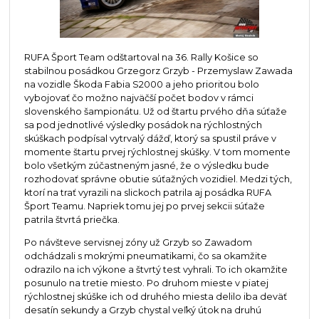
RUFA Šport Team odštartoval na 36. Rally Košice so
stabilnou posádkou Grzegorz Grzyb - Przemyslaw Zawada
na vozidle Škoda Fabia S2000 a jeho prioritou bolo
vybojovať čo možno najväčší počet bodov v rámci
slovenského šampionátu. Už od štartu prvého dňa súťaže
sa pod jednotlivé výsledky posádok na rýchlostných
skúškach podpísal vytrvalý dážď, ktorý sa spustil práve v
momente štartu prvej rýchlostnej skúšky. V tom momente
bolo všetkým zúčastneným jasné, že o výsledku bude
rozhodovať správne obutie súťažných vozidiel. Medzi tých,
ktorí na trať vyrazili na slickoch patrila aj posádka RUFA
Šport Teamu. Napriek tomu jej po prvej sekcii súťaže
patrila štvrtá priečka.
Po návšteve servisnej zóny už Grzyb so Zawadom
odchádzali s mokrými pneumatikami, čo sa okamžite
odrazilo na ich výkone a štvrtý test vyhrali. To ich okamžite
posunulo na tretie miesto. Po druhom mieste v piatej
rýchlostnej skúške ich od druhého miesta delilo iba deväť
desatín sekundy a Grzyb chystal veľký útok na druhú