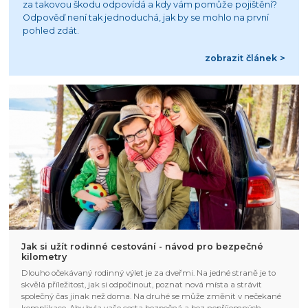
za takovou škodu odpovídá a kdy vám pomůže pojištění?
Odpověď není tak jednoduchá, jak by se mohlo na první
pohled zdát.
zobrazit článek >
Jak si užít rodinné cestování - návod pro bezpečné
kilometry
Dlouho očekávaný rodinný výlet je za dveřmi. Na jedné straně je to
skvělá příležitost, jak si odpočinout, poznat nová místa a strávit
společný čas jinak než doma. Na druhé se může změnit v nečekané
komplikace. Aby byla vaše cesta bezpečná a bez nepříjemných