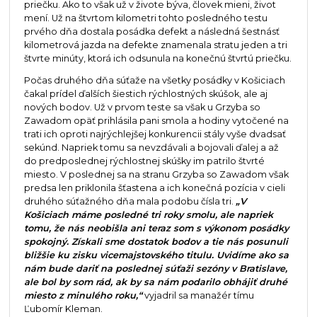
priečku. Ako to však už v živote býva, človek mieni, život
mení. Už na štvrtom kilometri tohto posledného testu
prvého dňa dostala posádka defekt a následná šestnásť
kilometrová jazda na defekte znamenala stratu jeden a tri
štvrte minúty, ktorá ich odsunula na konečnú štvrtú priečku.
Počas druhého dňa súťaže na všetky posádky v Košiciach
čakal prídel ďalších šiestich rýchlostných skúšok, ale aj
nových bodov. Už v prvom teste sa však u Grzyba so
Zawadom opäť prihlásila pani smola a hodiny vytočené na
trati ich oproti najrýchlejšej konkurencii stály vyše dvadsať
sekúnd. Napriek tomu sa nevzdávali a bojovali ďalej a až
do predposlednej rýchlostnej skúšky im patrilo štvrté
miesto. V poslednej sa na stranu Grzyba so Zawadom však
predsa len priklonila šťastena a ich konečná pozícia v cieli
druhého súťažného dňa mala podobu čísla tri.
„V
Košiciach máme posledné tri roky smolu, ale napriek
tomu, že nás neobišla ani teraz som s výkonom posádky
spokojný. Získali sme dostatok bodov a tie nás posunuli
bližšie ku zisku vicemajstovského titulu. Uvidíme ako sa
nám bude dariť na poslednej súťaži sezóny v Bratislave,
ale bol by som rád, ak by sa nám podarilo obhájiť druhé
miesto z minulého roku,“
vyjadril sa manažér tímu
Ľubomír Kleman.