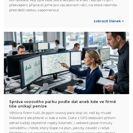
překvapení, připravili jsme pro vás seznam věcí, na které nesmíte
před delší cestou zapomenout.
zobrazit článek >
Správa vozového parku podle dat aneb kde ve firmě
tiše unikají peníze
Většina firem tuší, že jejich vozový park stojí víc, než by musel.
Málokterá ale přesně ví, kde a kolik. Data z GPS sledování přitom
odhalí každý zbytečně najetý kilometr, i veškeré jalové minuty
volnoběhu i řidiče, který šlape na plyn, jako by závodil v rallye.