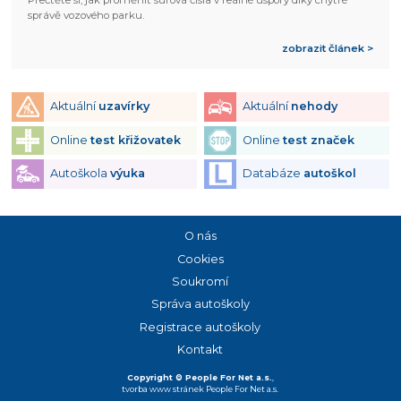
Přečtěte si, jak proměnit surová čísla v reálné úspory díky chytré
správě vozového parku.
zobrazit článek >
Aktuální
uzavírky
Aktuální
nehody
Online
test křižovatek
Online
test značek
Autoškola
výuka
Databáze
autoškol
O nás
Cookies
Soukromí
Správa autoškoly
Registrace autoškoly
Kontakt
Copyright © People For Net a.s.
,
tvorba www stránek
People For Net a.s.