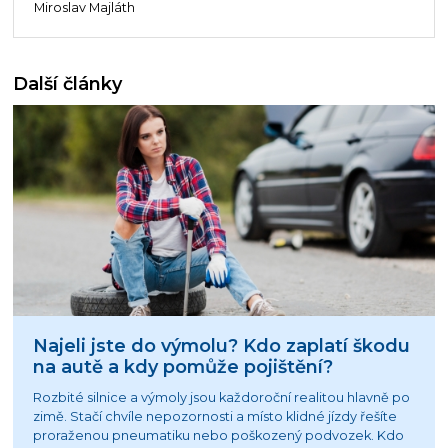
Miroslav Majláth
Další články
Najeli jste do výmolu? Kdo zaplatí škodu
na autě a kdy pomůže pojištění?
Rozbité silnice a výmoly jsou každoroční realitou hlavně po
zimě. Stačí chvíle nepozornosti a místo klidné jízdy řešíte
proraženou pneumatiku nebo poškozený podvozek. Kdo