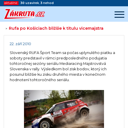
aktuálně:
30
uzavírek
,
3
nehod
Rufa po Košiciach bližšie k titulu vicemajstra
>
Začátek reklamy
Konec reklamy
22. září 2010
Slovenský RUFA Šport Team sa počas uplynulého piatku a
soboty predstavil v rámci predposledného podujatia
tohtoročnej sezóny seriálu Mediaracing Majstrovstvá
Slovenska v rally. Výsledkom bol zisk bodov, ktorý ich
posunul bližšie ku zisku druhého miesta v konečnom
hodnotení tohtoročného seriálu.