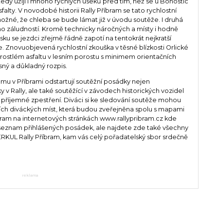
i tedy užijí i mnoho rychlých úseků před tím, než se u Bohostic
falty. V novodobé historii Rally Příbram se tato rychlostní
ožné, že chleba se bude lámat již v úvodu soutěže. I druhá
 záludností. Kromě technicky náročných a místy i hodně
ku se jezdci zřejmě řádně zapotí na tentokrát nejkratší
e. Znovuobjevená rychlostní zkouška v těsné blízkosti Orlické
ostlém asfaltu v lesním porostu s minimem orientačních
ný a důkladný rozpis.
domu v Příbrami odstartují soutěžní posádky nejen
 v Rally, ale také soutěžící v závodech historických vozidel
áky příjemné zpestření. Diváci si ke sledování soutěže mohou
ních diváckých míst, která budou zveřejněna spolu s mapami
bram na internetových stránkách www.rallypribram.cz kde
seznam přihlášených posádek, ale najdete zde také všechny
HERKUL Rally Příbram, kam vás celý pořadatelský sbor srdečně
reklama