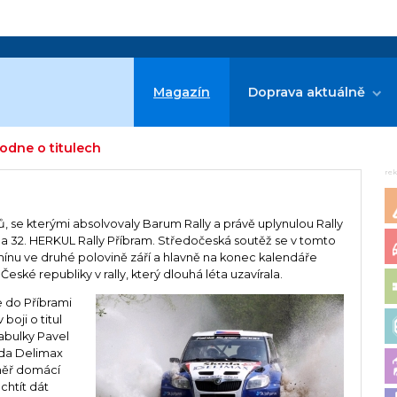
Magazín
Doprava aktuálně
hodne o titulech
re
ů, se kterými absolvovaly Barum Rally a právě uplynulou Rally
o na 32. HERKUL Rally Příbram. Středočeská soutěž se v tomto
rmínu ve druhé polovině září a hlavně na konec kalendáře
ské republiky v rally, který dlouhá léta uzavírala.
 do Příbrami
boji o titul
abulky Pavel
oda Delimax
éměř domácí
chtít dát