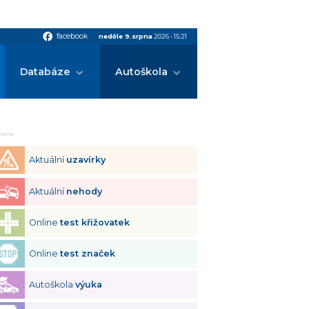
facebook
facebook
neděle 9.srpna
2026
•
15:21
Databáze
Autoškola
klama
Aktuální
uzavírky
Aktuální
nehody
Online
test křižovatek
Online
test značek
Autoškola
výuka