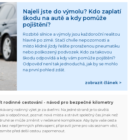
Najeli jste do výmolu? Kdo zaplatí
škodu na autě a kdy pomůže
pojištění?
Rozbité silnice a výmoly jsou každoroční realitou
hlavně po zimě. Stačí chvíle nepozornosti a
místo klidné jízdy řešíte proraženou pneumatiku
nebo poškozený podvozek. Kdo za takovou
škodu odpovídá a kdy vám pomůže pojištění?
Odpověď není tak jednoduchá, jak by se mohlo
na první pohled zdát.
zobrazit článek >
žít rodinné cestování - návod pro bezpečné kilometry
kávaný rodinný výlet je za dveřmi. Na jedné straně je to skvělá
, jak si odpočinout, poznat nová místa a strávit společný čas jinak než
ruhé se může změnit v nečekané komplikace. Aby byla vaše cesta
 bez nepříjemných překvapení, připravili jsme pro vás seznam věcí,
esmíte před delší cestou zapomenout.