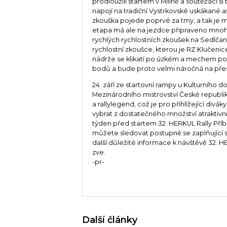
prodloužili startem v Milíně a soutěžáci s
napojí na tradiční Vystrkovské uskákané as
zkouška pojede poprvé za tmy, a tak je m
etapa má ale na jezdce připraveno mnoho
rychlých rychlostních zkoušek na Sedlčans
rychlostní zkoušce, kterou je RZ Klučenic
nádrže se klikatí po úzkém a mechem por
bodů a bude proto velmi náročná na přes
24. září ze startovní rampy u Kulturního 
Mezinárodního mistrovství České republiky
a rallylegend, což je pro přihlížející div
vybrat z dostatečného množství atraktiv
týden před startem 32. HERKUL Rally Pří
můžete sledovat postupně se zaplňující 
další důležité informace k návštěvě 32. 
zve.
-pr-
Další články