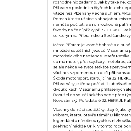
rozhodně nic zadarmo. Jak by také ne, kd
Příbram v posledních čtyřech letech nep
vítěze než Plzeňany Pecha s Uhlem. Aktuá
Roman Kresta už sice s obhajobou mistro
nemůže počítat, ale i on rozhodně patří m
favority na čelní příčky při 32. HERKUL R
se kterým na Příbramsko a Sedlčansko vyr
Město Příbram je kromě bohaté a dlouhé 
množství soutěžních jezdců. V seznam
motoristického nadšence Josefa Petáka, 
co má motor, přes sajdkáry, motokros, z
se ale někde ve světě setkáte s pravověr
všichni si vzpomenou na další příbramskou
Škoda motorsport, startující na 32. HERK
Příbramáky je třeba počítat i hlubošského 
dvoukolkách. V seznamu přihlášených ale
Bohužel do soutěžáckého nebe před týdnem 
Novozámský. Pořadatelé 32. HERKUL Rally
Všechny domácí soutěžáky, stejně jako ty 
Příbram, kterou otevře téměř 19 kilometr
legendární a náročnou rychlostní zkoušku, 
přehradní nádrže Orlík. V tomto roce poř