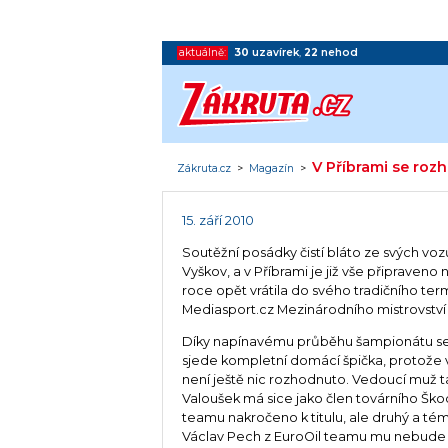
aktuálně:
30
uzavírek
,
22
nehod
V Příbrami se roz
Zákruta.cz
>
Magazín
>
15. září 2010
Soutěžní posádky čistí bláto ze svých voz
Vyškov, a v Příbrami je již vše připraven
roce opět vrátila do svého tradičního te
Mediasport.cz Mezinárodního mistrovství Če
Díky napínavému průběhu šampionátu se
sjede kompletní domácí špička, protože v 
není ještě nic rozhodnuto. Vedoucí muž t
Valoušek má sice jako člen továrního Šk
teamu nakročeno k titulu, ale druhý a t
Václav Pech z EuroOil teamu mu nebude 