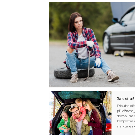
Jak si u
Dlouho oče
příležitost
doma. Na d
bezpečná a
na které n