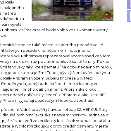
yž Rally
oznala jiného
lně třetí
vského titulu
ezi největší
ally Příbram. Zajímavá také bude volba vozu Romana Kresty,
azí.
hornické tradice také město, ze kterého pochází velké
u přihlášených posádek nemůžeme minout jméno
který slávu Příbramska reprezentoval vzorně snad ve všem,
ávody na okruzích až po automobilové soutěže rally. Pokud
nými fanoušky rally, kteří pamatují na dobu nedávno minulou,
 legendu, kterou je Emil Triner, bývalý člen továrního týmu
UL Rally Příbram s vozem Subaru Impreza STI. Mezi
Petra Bryndu, který bude jistě patřit mezi favority ve
 najdeme i mnoho dalších jmen z Příbramska či okolí.
odešel další z rally jezdců z Příbrami a okolí a to Jiří
 Příbram vyjadřují pozůstalým hlubokou soustrast.
přespolní řádně prověří již úvodní etapa 32. HERKUL Rally
ů dlouhá rychlostní zkouška s názvem Vystrkov. Jedná se o
jejíž základ tvoří velmi členitý lesní úsek vedoucí po břehu
adatelé rychlostní zkoušku oproti předchozím letům ještě