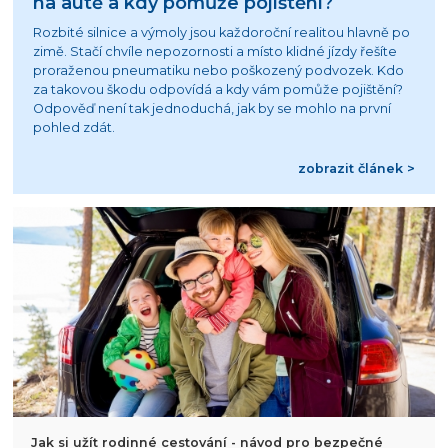
na autě a kdy pomůže pojištění?
Rozbité silnice a výmoly jsou každoroční realitou hlavně po
zimě. Stačí chvíle nepozornosti a místo klidné jízdy řešíte
proraženou pneumatiku nebo poškozený podvozek. Kdo
za takovou škodu odpovídá a kdy vám pomůže pojištění?
Odpověď není tak jednoduchá, jak by se mohlo na první
pohled zdát.
zobrazit článek >
Jak si užít rodinné cestování - návod pro bezpečné