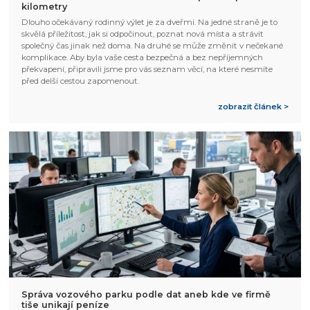
kilometry
Dlouho očekávaný rodinný výlet je za dveřmi. Na jedné straně je to
skvělá příležitost, jak si odpočinout, poznat nová místa a strávit
společný čas jinak než doma. Na druhé se může změnit v nečekané
komplikace. Aby byla vaše cesta bezpečná a bez nepříjemných
překvapení, připravili jsme pro vás seznam věcí, na které nesmíte
před delší cestou zapomenout.
zobrazit článek >
Správa vozového parku podle dat aneb kde ve firmě
tiše unikají peníze