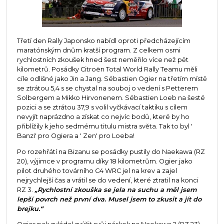
Třetí den Rally Japonsko nabídl oproti předcházejícím
maratónským dnům kratší program. Z celkem osmi
rychlostních zkoušek hned šest neměřilo více než pět
kilometrů. Posádky Citroën Total World Rally Teamu měli
cíle odlišné jako Jin a Jang. Sébastien Ogier na třetím místě
se ztrátou 5,4 s se chystal na souboj o vedení s Petterem
Solbergem a Mikko Hirvonenem. Sébastien Loeb na šesté
pozici a se ztrátou 37,9 s volil vyčkávací taktiku s cílem
nevyjít naprázdno a získat co nejvíc bodů, které by ho
přiblížily k jeho sedmému titulu mistra světa. Tak to byl '
Banzi' pro Ogiera a ' Zen' pro Loeba!
Po rozehřátí na Bizanu se posádky pustily do Naekawa (RZ
20), výjimce v programu díky 18 kilometrům. Ogier jako
pilot druhého továrního C4 WRC jel na krev a zajel
nejrychlejší čas a vrátil se do vedení, které ztratil na konci
RZ 3.
„Rychlostní zkouška se jela na suchu a měl jsem
lepší povrch než první dva. Musel jsem to zkusit a jít do
brejku.“