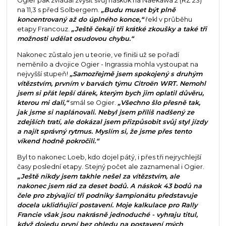
Ogier pak zvládal zvýšit svůj náskok na Naekawa 2 (RZ 23)
na 11,3 s před Solbergem.
„Budu muset být plně
koncentrovaný až do úplného konce,“
řekl v průběhu
etapy Francouz.
„Ještě čekají tři krátké zkoušky a také tři
možnosti udělat osudovou chybu.“
Nakonec zůstalo jen u teorie, ve finiši už se pořadí
neměnilo a dvojice Ogier - Ingrassia mohla vystoupat na
nejvyšší stupeň!
„Samozřejmě jsem spokojený s druhým
vítězstvím, prvním v barvách týmu Citroën WRT. Nemohl
jsem si přát lepší dárek, kterým bych jim oplatil důvěru,
kterou mi dali,“
smál se Ogier.
„Všechno šlo přesně tak,
jak jsme si naplánovali. Nebyl jsem příliš nadšený ze
zdejších tratí, ale dokázal jsem přizpůsobit svůj styl jízdy
a najít správný rytmus. Myslím si, že jsme přes tento
víkend hodně pokročili.“
Byl to nakonec Loeb, kdo dojel pátý, i přes tři nejrychlejší
časy poslední etapy. Stejný počet ale zaznamenal i Ogier.
„Ještě nikdy jsem takhle nešel za vítězstvím, ale
nakonec jsem rád za deset bodů. A náskok 43 bodů na
čele pro zbývající tři podniky šampionátu představuje
docela uklidňující postavení. Moje kalkulace pro Rally
Francie však jsou nakrásně jednoduché - vyhraju titul,
když dojedu první bez ohledu na postavení mých