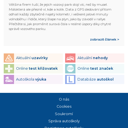
Většina firem tuší, že jejich vozový park stojí víc, než by musel.
Málokterá ale přesně ví, kde a kolik. Data z GPS sledování přitom
odhalí každý zbytečně najetý kilometr, i veškeré jalové minuty
volnoběhu i řidiče, který šlape na plyn, jako by závodil v rallye.
Přečtěte si, jak proměnit surová čísla v reálné úspory díky chytré
správě vozového parku.
zobrazit článek >
Aktuální
uzavírky
Aktuální
nehody
Online
test křižovatek
Online
test značek
Autoškola
výuka
Databáze
autoškol
O nás
Cookies
Soukromí
Správa autoškoly