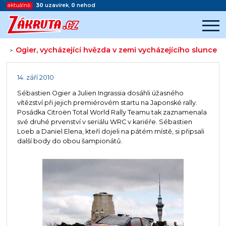
aktuálně:
30
uzavírek
,
0
nehod
Ogier, vycházející hvězda v zemi vycházejícího slunce
>
Začátek reklamy
Konec reklamy
14. září 2010
Sébastien Ogier a Julien Ingrassia dosáhli úžasného
vítězství při jejich premiérovém startu na Japonské rally.
Posádka Citroën Total World Rally Teamu tak zaznamenala
své druhé prvenství v seriálu WRC v kariéře. Sébastien
Loeb a Daniel Elena, kteří dojeli na pátém místě, si připsali
další body do obou šampionátů.