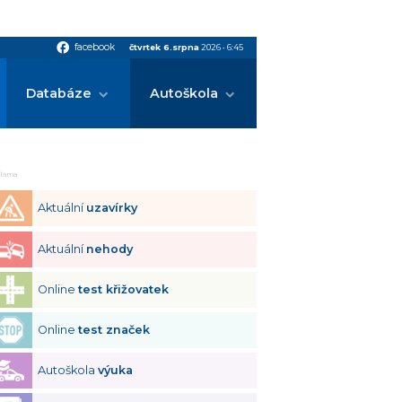
facebook
facebook
čtvrtek 6.srpna
2026
•
6:45
Databáze
Autoškola
klama
Aktuální
uzavírky
Aktuální
nehody
Online
test křižovatek
Online
test značek
Autoškola
výuka