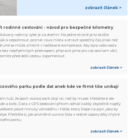
zobrazit článek >
žít rodinné cestování - návod pro bezpečné kilometry
kávaný rodinný výlet je za dveřmi. Na jedné straně je to skvělá
, jak si odpočinout, poznat nová místa a strávit společný čas jinak než
ruhé se může změnit v nečekané komplikace. Aby byla vaše cesta
 bez nepříjemných překvapení, připravili jsme pro vás seznam věcí,
esmíte před delší cestou zapomenout.
zobrazit článek >
ozového parku podle dat aneb kde ve firmě tiše unikají
em tuší, že jejich vozový park stojí víc, než by musel. Málokterá ale
 kde a kolik. Data z GPS sledování přitom odhalí každý zbytečně najetý
 veškeré jalové minuty volnoběhu i řidiče, který šlape na plyn, jako by
allye. Přečtěte si, jak proměnit surová čísla v reálné úspory díky chytré
ového parku.
zobrazit článek >