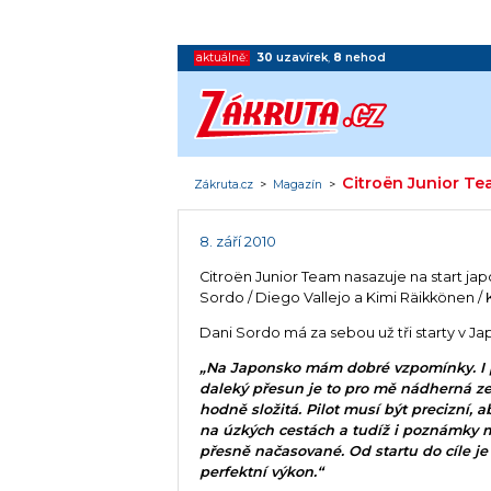
aktuálně:
30
uzavírek
,
8
nehod
Citroën Junior T
Zákruta.cz
>
Magazín
>
8. září 2010
Citroën Junior Team nasazuje na start ja
Sordo / Diego Vallejo a Kimi Räikkönen / 
Dani Sordo má za sebou už tři starty v 
„Na Japonsko mám dobré vzpomínky. I 
daleký přesun je to pro mě nádherná ze
hodně složitá. Pilot musí být precizní, a
na úzkých cestách a tudíž i poznámky 
přesně načasované. Od startu do cíle je
perfektní výkon.“