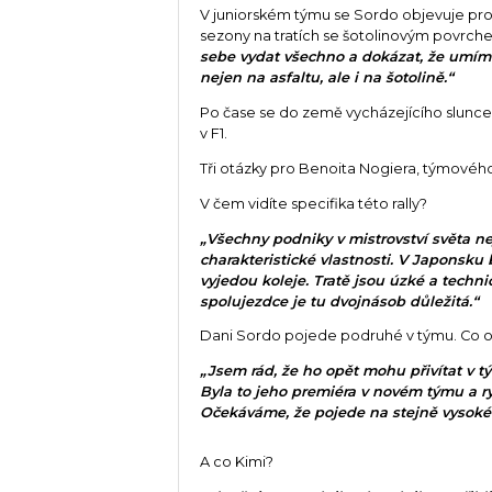
V juniorském týmu se Sordo objevuje pr
sezony na tratích se šotolinovým povrch
sebe vydat všechno a dokázat, že umím 
nejen na asfaltu, ale i na šotolině.“
Po čase se do země vycházejícího slunce 
v F1.
Tři otázky pro Benoita Nogiera, týmovéh
V čem vidíte specifika této rally?
„Všechny podniky v mistrovství světa n
charakteristické vlastnosti. V Japonsku 
vyjedou koleje. Tratě jsou úzké a techni
spolujezdce je tu dvojnásob důležitá.“
Dani Sordo pojede podruhé v týmu. Co o
„Jsem rád, že ho opět mohu přivítat v t
Byla to jeho premiéra v novém týmu a ry
Očekáváme, že pojede na stejně vysoké 
A co Kimi?