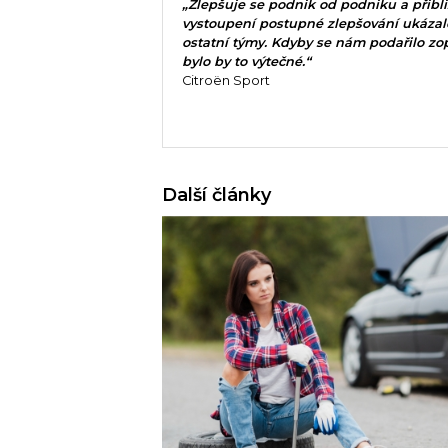
„Zlepšuje se podnik od podniku a přibli
vystoupení postupné zlepšování ukázalo
ostatní týmy. Kdyby se nám podařilo zo
bylo by to výtečné.“
Citroën Sport
Další články