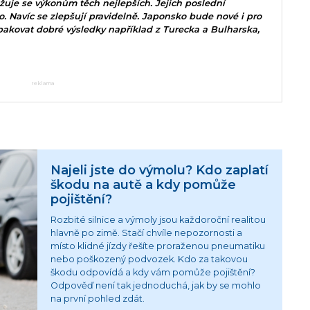
žuje se výkonům těch nejlepších. Jejich poslední
. Navíc se zlepšují pravidelně. Japonsko bude nové i pro
pakovat dobré výsledky například z Turecka a Bulharska,
reklama
Najeli jste do výmolu? Kdo zaplatí
škodu na autě a kdy pomůže
pojištění?
Rozbité silnice a výmoly jsou každoroční realitou
hlavně po zimě. Stačí chvíle nepozornosti a
místo klidné jízdy řešíte proraženou pneumatiku
nebo poškozený podvozek. Kdo za takovou
škodu odpovídá a kdy vám pomůže pojištění?
Odpověď není tak jednoduchá, jak by se mohlo
na první pohled zdát.