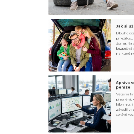
Jak si u
Dlouho oče
příležitost
doma. Na d
bezpečná a
na které n
Správa v
peníze
Většina fir
přesně ví,
kilometr, i
závodil v r
správě voz