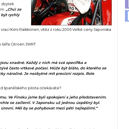
o zbytek
em.
„Chci ze
být rychlý
vrací Kimi Räikkönen, vítěz z roku 2005 Velké ceny Japonska
o šéfa Citroën JWRT
ejsou snadné. Každý z nich má svá specifika a
bývá často vrtkavé počasí. Může být bláto, do kterého se
cky náročné. Je nezbytné mít precizní rozpis. Role
d španělského pilota očekáváte?
ýmu. Ve Finsku jsme byli spokojení s jeho představením.
chle se začlenil. V Japonsku už jednou úspěšný byl.
úrovni. Měl by se pohybovat mezi pěti nejlepšími.“