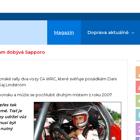
Magazín
Doprava aktuálně
eam dobývá Sapporo
re
ponské rally dva vozy C4 WRC, které svěřuje posádkám Dani
Kaj Lindström.
Japonsku a může se pochlubit druhým místem z roku 2007.
přes tak
mě. Trať je
by udržel vůz
musí být
 nutný