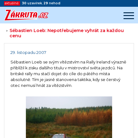
aktuálně:
30
uzavírek
,
29
nehod
Sébastien Loeb: Nepotřebujeme vyhrát za každou
>
cenu
Začátek reklamy
Konec reklamy
29. listopadu 2007
Sébastien Loeb se svým vítězstvím na Rally Ireland výrazně
přiblížil k zisku dalšího titulu v mistrovství světa jezdců. Na
britské rally mu stačí dojet do cíle do pátého místa
absolutně. Tím je jasně stanovena taktika, kdy se čerstvý
otec nemusí hnát za vítězstvím.