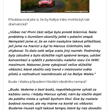
Představoval jste si, že by Rallye Irsko mohla být tak
dramatická?
„Vůbec ne! První část rallye byla prostě bláznivá. Naše
problémy s tlumičem skončily ještě v páteční etapě.
Nemysleli jsme si, že se nám naskytne taková příležitost,
jeli jsme na hranici a byl to Marcus Grönholm, kdo
chyboval. To dalo celé rallye zcela jiný rozměr. Podmínky
byly záludné a bylo důležité najít správné tempo, udržet
koncentraci a vytěžit z potenciálu našeho vozu C4 WRC
maximum. Nakonec jsme vybojovali velice důležité
vítězství, které otočilo celý trend v mistrovství světa
pilotů a rozhodnutí nasměrovalo až na Rallye Wales.“
Bude i Wales případem hledání ideálního tempa?
„Bude. Vedeme o šest bodů, nepotřebujeme vyhrát za
každou cenu. I kdyby Marcus vyhrál, nám by stačilo dojet
do pátého místa a vyhráli bychom titul. Sice by nastala
bodová rovnost, ale my máme na kontě víc vítězství.
Budeme muset najít takové tempo, které by nás dovedlo