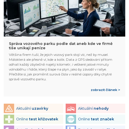
Správa vozového parku podle dat aneb kde ve firmě
tiše unikají peníze
Většina firem tuší, že jejich vozový park stojí víc, než by musel.
Málokterá ale přesně ví, kde a kolik. Data z GPS sledování přitom
odhalí každý zbytečně najetý kilometr, i veškeré jalové minuty
volnoběhu i řidiče, který šlape na plyn, jako by závodil v rallye.
Přečtěte si, jak proměnit surová čísla v reálné úspory díky chytré
správě vozového parku.
zobrazit článek >
Aktuální
uzavírky
Aktuální
nehody
Online
test křižovatek
Online
test značek