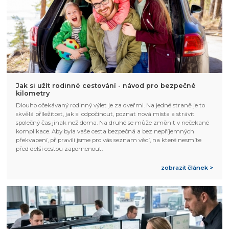
Jak si užít rodinné cestování - návod pro bezpečné
kilometry
Dlouho očekávaný rodinný výlet je za dveřmi. Na jedné straně je to
skvělá příležitost, jak si odpočinout, poznat nová místa a strávit
společný čas jinak než doma. Na druhé se může změnit v nečekané
komplikace. Aby byla vaše cesta bezpečná a bez nepříjemných
překvapení, připravili jsme pro vás seznam věcí, na které nesmíte
před delší cestou zapomenout.
zobrazit článek >