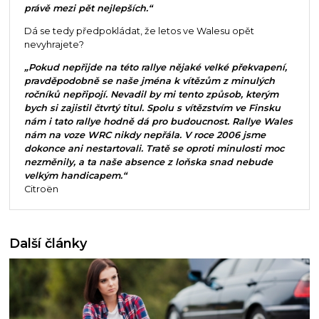
právě mezi pět nejlepších.“
Dá se tedy předpokládat, že letos ve Walesu opět
nevyhrajete?
„Pokud nepřijde na této rallye nějaké velké překvapení,
pravděpodobně se naše jména k vítězům z minulých
ročníků nepřipojí. Nevadil by mi tento způsob, kterým
bych si zajistil čtvrtý titul. Spolu s vítězstvím ve Finsku
nám i tato rallye hodně dá pro budoucnost. Rallye Wales
nám na voze WRC nikdy nepřála. V roce 2006 jsme
dokonce ani nestartovali. Tratě se oproti minulosti moc
nezměnily, a ta naše absence z loňska snad nebude
velkým handicapem.“
Citroën
Další články