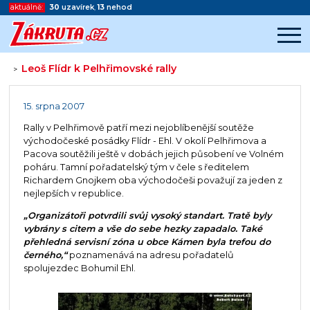
aktuálně:
30
uzavírek
,
13
nehod
Leoš Flídr k Pelhřimovské rally
>
Začátek reklamy
Konec reklamy
15. srpna 2007
Rally v Pelhřimově patří mezi nejoblíbenější soutěže
východočeské posádky Flídr - Ehl. V okolí Pelhřimova a
Pacova soutěžili ještě v dobách jejich působení ve Volném
poháru. Tamní pořadatelský tým v čele s ředitelem
Richardem Gnojkem oba východočeši považují za jeden z
nejlepších v republice.
„Organizátoři potvrdili svůj vysoký standart. Tratě byly
vybrány s citem a vše do sebe hezky zapadalo. Také
přehledná servisní zóna u obce Kámen byla trefou do
černého,“
poznamenává na adresu pořadatelů
spolujezdec Bohumil Ehl.