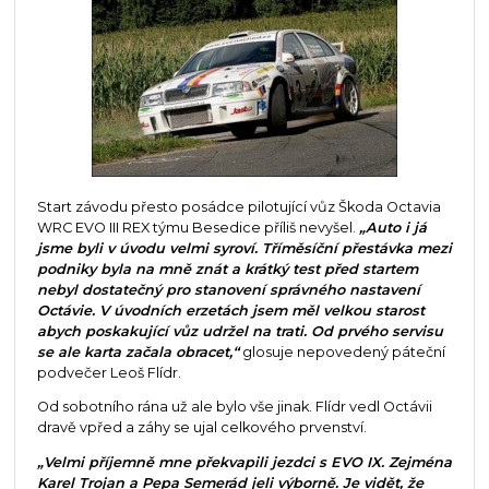
Start závodu přesto posádce pilotující vůz Škoda Octavia
WRC EVO III REX týmu Besedice příliš nevyšel.
„Auto i já
jsme byli v úvodu velmi syroví. Tříměsíční přestávka mezi
podniky byla na mně znát a krátký test před startem
nebyl dostatečný pro stanovení správného nastavení
Octávie. V úvodních erzetách jsem měl velkou starost
abych poskakující vůz udržel na trati. Od prvého servisu
se ale karta začala obracet,“
glosuje nepovedený páteční
podvečer Leoš Flídr.
Od sobotního rána už ale bylo vše jinak. Flídr vedl Octávii
dravě vpřed a záhy se ujal celkového prvenství.
„Velmi příjemně mne překvapili jezdci s EVO IX. Zejména
Karel Trojan a Pepa Semerád jeli výborně. Je vidět, že