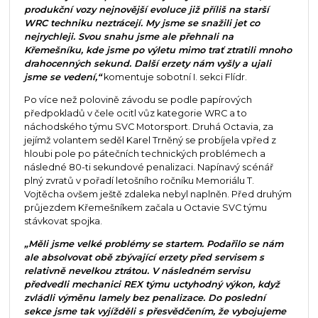
produkční vozy nejnovější evoluce již příliš na starší
WRC techniku neztrácejí. My jsme se snažili jet co
nejrychleji. Svou snahu jsme ale přehnali na
Křemešníku, kde jsme po výletu mimo trať ztratili mnoho
drahocenných sekund. Další erzety nám vyšly a ujali
jsme se vedení,“
komentuje sobotní I. sekci Flídr.
Po více než polovině závodu se podle papírových
předpokladů v čele ocitl vůz kategorie WRC a to
náchodského týmu SVC Motorsport. Druhá Octavia, za
jejímž volantem seděl Karel Trněný se probíjela vpřed z
hloubi pole po pátečních technických problémech a
následné 80-ti sekundové penalizaci. Napínavý scénář
plný zvratů v pořadí letošního ročníku Memoriálu T.
Vojtěcha ovšem ještě zdaleka nebyl naplněn. Před druhým
průjezdem Křemešníkem začala u Octavie SVC týmu
stávkovat spojka.
„Měli jsme velké problémy se startem. Podařilo se nám
ale absolvovat obě zbývající erzety před servisem s
relativně nevelkou ztrátou. V následném servisu
předvedli mechanici REX týmu uctyhodný výkon, když
zvládli výměnu lamely bez penalizace. Do poslední
sekce jsme tak vyjížděli s přesvědčením, že vybojujeme