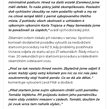
minimálně pódium. Hned na další erzetě (Cerekev) jsme
měli defekt. To naše plány ještě zkomplikovalo. Poslední
dvě rychlostní zkoušky se nám podařilo vyhrát a my se
na cílové rampě těšili z perně vybojovaného třetího
místa. Z pohledu všech okolností a vzhledem k
výborným výkonům Karla Trojana a Pepy Semeráda jsme
to považovali za úspěch,“
uvádí východočeský pilot.
Zklamání ovšem čekalo při návratu v servisu. Sportovní
komisaři dodatečně posádku vyloučili za nedodržení
startovní procedury na RZ 9, kdy problémy postihnutá
Octavia odjela ze startu až po 27 sekundách. Řády mluví o
max. 20 sekundách pro startovní proceduru a následném
okamžitém odstavení vozu.
„Proč se tak nestalo ihned nevím. Zbytečně jsme odjeli 5
erzet. Každý ujetý ostrý kilometr pro nic za nic nás jako
soukromníky stojí hodně peněz. Co se dá ale dělat..“
komentuje vyloučení Leoš Flídr a dodává:
„Před startem jsme svým výkonem chtěli uctít památku
Tomáše Vojtěcha. Při průjezdu kolem jeho památníčku
mám vždy zvláštní mrazení v zádech. Tomáši, doufám že
jsi zvuk wrca tam nahoře slyšel...“