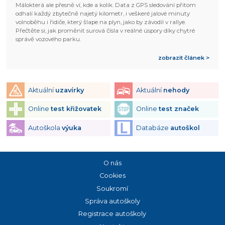
Málokterá ale přesně ví, kde a kolik. Data z GPS sledování přitom
odhalí každý zbytečně najetý kilometr, i veškeré jalové minuty
volnoběhu i řidiče, který šlape na plyn, jako by závodil v rallye.
Přečtěte si, jak proměnit surová čísla v reálné úspory díky chytré
správě vozového parku.
zobrazit článek >
Aktuální
uzavírky
Aktuální
nehody
Online
test křižovatek
Online
test značek
Autoškola
výuka
Databáze
autoškol
O nás
Cookies
Soukromí
Správa autoškoly
Registrace autoškoly