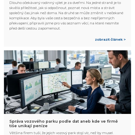
Dlouho očekávaný rodinný výlet je za dveřmi. Na jedné straně je to
skvělá příležitost, jak si odpočinout, poznat nová místa a strávit
společný čas jinak než doma. Na druhé se může změnit v nečekané
komplikace. Aby byla vaše cesta bezpečná a bez nepříjemných
překvapení, připravili jsme pro vás seznam věcí, na které nesmíte
před delší cestou zapomenout.
zobrazit článek >
Správa vozového parku podle dat aneb kde ve firmě
tiše unikají peníze
Většina firem tuší, že jejich vozový park stojí víc, než by musel.