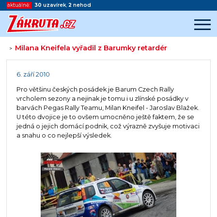
aktuálně:
30
uzavírek
,
2
nehod
Milana Kneifela vyřadil z Barumky retardér
>
Začátek reklamy
Konec reklamy
6. září 2010
Pro většinu českých posádek je Barum Czech Rally
vrcholem sezony a nejinak je tomu i u zlínské posádky v
barvách Pegas Rally Teamu, Milan Kneifel - Jaroslav Blažek.
U této dvojice je to ovšem umocněno ještě faktem, že se
jedná o jejich domácí podnik, což výrazně zvyšuje motivaci
a snahu o co nejlepší výsledek.