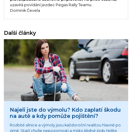
uzavírá povídání jezdec Pegas Rally Teamu.
Dominik Čevela
Další články
Najeli jste do výmolu? Kdo zaplatí škodu
na autě a kdy pomůže pojištění?
Rozbité silnice a výmoly jsou každoroční realitou hlavně po
zimě. Stačí chvíle nepozornosti a místo klidné jízdy řešíte