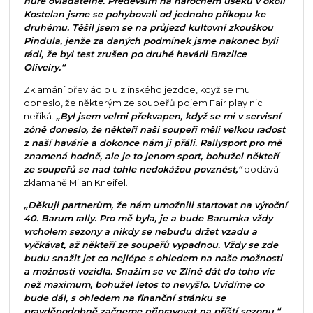
hůře ovladatelné. Především na náročném úseku v okolí
Kostelan jsme se pohybovali od jednoho příkopu ke
druhému. Těšil jsem se na průjezd kultovní zkouškou
Pindula, jenže za daných podmínek jsme nakonec byli
rádi, že byl test zrušen po druhé havárii Brazilce
Oliveiry.“
Zklamání převládlo u zlínského jezdce, když se mu
doneslo, že některým ze soupeřů pojem Fair play nic
neříká.
„Byl jsem velmi překvapen, když se mi v servisní
zóně doneslo, že někteří naši soupeři měli velkou radost
z naší havárie a dokonce nám ji přáli. Rallysport pro mě
znamená hodně, ale je to jenom sport, bohužel někteří
ze soupeřů se nad tohle nedokážou povznést,“
dodává
zklamaně Milan Kneifel.
„Děkuji partnerům, že nám umožnili startovat na výroční
40. Barum rally. Pro mě byla, je a bude Barumka vždy
vrcholem sezony a nikdy se nebudu držet vzadu a
vyčkávat, až někteří ze soupeřů vypadnou. Vždy se zde
budu snažit jet co nejlépe s ohledem na naše možnosti
a možnosti vozidla. Snažím se ve Zlíně dát do toho víc
než maximum, bohužel letos to nevyšlo. Uvidíme co
bude dál, s ohledem na finanční stránku se
pravděpodobně začneme připravovat na příští sezonu,“