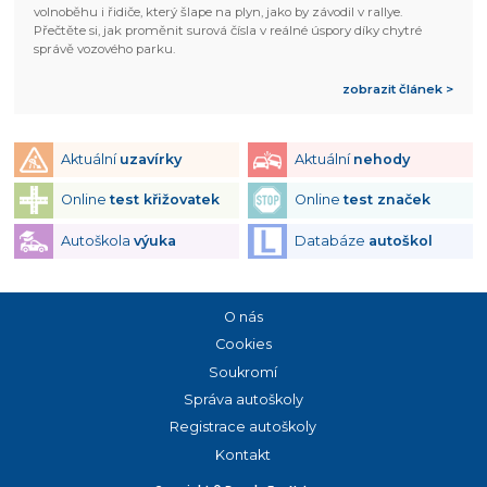
volnoběhu i řidiče, který šlape na plyn, jako by závodil v rallye.
Přečtěte si, jak proměnit surová čísla v reálné úspory díky chytré
správě vozového parku.
zobrazit článek >
Aktuální
uzavírky
Aktuální
nehody
Online
test křižovatek
Online
test značek
Autoškola
výuka
Databáze
autoškol
O nás
Cookies
Soukromí
Správa autoškoly
Registrace autoškoly
Kontakt