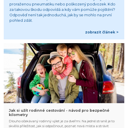
proraženou pneumatiku nebo poškozený podvozek. Kdo
za takovou škodu odpovídá a kdy vám pomůže pojištění?
Odpověď není tak jednoduchá, jak by se mohlo na první
pohled zdát.
zobrazit článek >
Jak si užít rodinné cestování - návod pro bezpečné
kilometry
Dlouho očekávaný rodinný výlet je za dveřmi. Na jedné straně je to
skvělá příležitost, jak si odpočinout, poznat nová místa a strávit