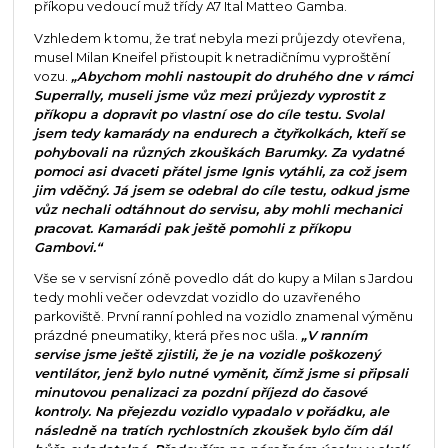
příkopu vedoucí muž třídy A7 Ital Matteo Gamba.
Vzhledem k tomu, že trať nebyla mezi průjezdy otevřena,
musel Milan Kneifel přistoupit k netradičnímu vyproštění
vozu.
„Abychom mohli nastoupit do druhého dne v rámci
Superrally, museli jsme vůz mezi průjezdy vyprostit z
příkopu a dopravit po vlastní ose do cíle testu. Svolal
jsem tedy kamarády na endurech a čtyřkolkách, kteří se
pohybovali na různých zkouškách Barumky. Za vydatné
pomoci asi dvaceti přátel jsme Ignis vytáhli, za což jsem
jim vděčný. Já jsem se odebral do cíle testu, odkud jsme
vůz nechali odtáhnout do servisu, aby mohli mechanici
pracovat. Kamarádi pak ještě pomohli z příkopu
Gambovi.“
Vše se v servisní zóně povedlo dát do kupy a Milan s Jardou
tedy mohli večer odevzdat vozidlo do uzavřeného
parkoviště. První ranní pohled na vozidlo znamenal výměnu
prázdné pneumatiky, která přes noc ušla.
„V ranním
servise jsme ještě zjistili, že je na vozidle poškozený
ventilátor, jenž bylo nutné vyměnit, čímž jsme si připsali
minutovou penalizaci za pozdní příjezd do časové
kontroly. Na přejezdu vozidlo vypadalo v pořádku, ale
následně na tratích rychlostních zkoušek bylo čím dál