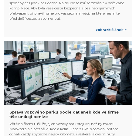
společný čas jinak než doma. Na druhé se může změnit v nečekané
komplikace. Aby byla vaše cesta bezpečná a bez nepříjemných
překvapení, připravili jsme pro vás seznam věcí, na které nesmíte
před delší cestou zapomenout.
zobrazit článek >
Správa vozového parku podle dat aneb kde ve firmě
tiše unikají peníze
Většina firem tuší, že jejich vozový park stojí víc, než by musel.
Málokterá ale přesně ví, kde a kolik. Data z GPS sledování přitom
odhalí každý zbytečně najetý kilometr, i veškeré jalové minuty