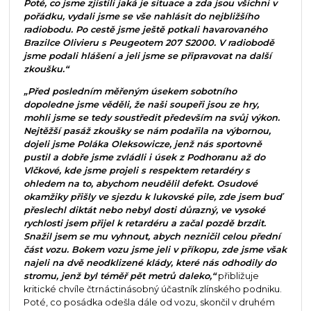
Poté, co jsme zjistili jaká je situace a zda jsou všichni v
pořádku, vydali jsme se vše nahlásit do nejbližšího
radiobodu. Po cestě jsme ještě potkali havarovaného
Brazilce Olivieru s Peugeotem 207 S2000. V radiobodě
jsme podali hlášení a jeli jsme se připravovat na další
zkoušku.“
„Před posledním měřeným úsekem sobotního
dopoledne jsme věděli, že naši soupeři jsou ze hry,
mohli jsme se tedy soustředit především na svůj výkon.
Nejtěžší pasáž zkoušky se nám podařila na výbornou,
dojeli jsme Poláka Oleksowicze, jenž nás sportovně
pustil a dobře jsme zvládli i úsek z Podhoranu až do
Vlčkové, kde jsme projeli s respektem retardéry s
ohledem na to, abychom neudělil defekt. Osudové
okamžiky přišly ve sjezdu k lukovské pile, zde jsem buď
přeslechl diktát nebo nebyl dosti důrazný, ve vysoké
rychlosti jsem přijel k retardéru a začal pozdě brzdit.
Snažil jsem se mu vyhnout, abych nezničil celou přední
část vozu. Bokem vozu jsme jeli v příkopu, zde jsme však
najeli na dvě neodklizené klády, které nás odhodily do
stromu, jenž byl téměř pět metrů daleko,“
přibližuje
kritické chvíle čtrnáctinásobný účastník zlínského podniku.
Poté, co posádka odešla dále od vozu, skončil v druhém