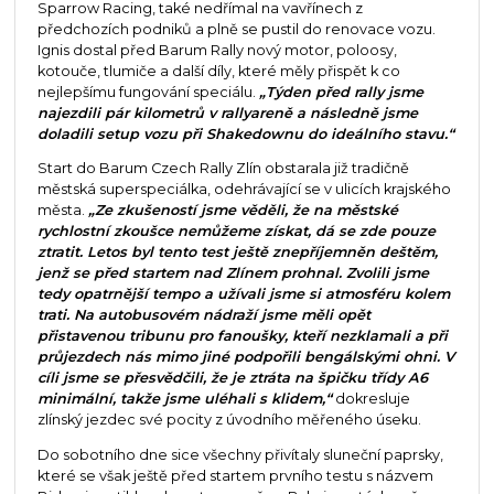
Sparrow Racing, také nedřímal na vavřínech z
předchozích podniků a plně se pustil do renovace vozu.
Ignis dostal před Barum Rally nový motor, poloosy,
kotouče, tlumiče a další díly, které měly přispět k co
nejlepšímu fungování speciálu.
„Týden před rally jsme
najezdili pár kilometrů v rallyareně a následně jsme
doladili setup vozu při Shakedownu do ideálního stavu.“
Start do Barum Czech Rally Zlín obstarala již tradičně
městská superspeciálka, odehrávající se v ulicích krajského
města.
„Ze zkušeností jsme věděli, že na městské
rychlostní zkoušce nemůžeme získat, dá se zde pouze
ztratit. Letos byl tento test ještě znepříjemněn deštěm,
jenž se před startem nad Zlínem prohnal. Zvolili jsme
tedy opatrnější tempo a užívali jsme si atmosféru kolem
trati. Na autobusovém nádraží jsme měli opět
přistavenou tribunu pro fanoušky, kteří nezklamali a při
průjezdech nás mimo jiné podpořili bengálskými ohni. V
cíli jsme se přesvědčili, že je ztráta na špičku třídy A6
minimální, takže jsme uléhali s klidem,“
dokresluje
zlínský jezdec své pocity z úvodního měřeného úseku.
Do sobotního dne sice všechny přivítaly sluneční paprsky,
které se však ještě před startem prvního testu s názvem