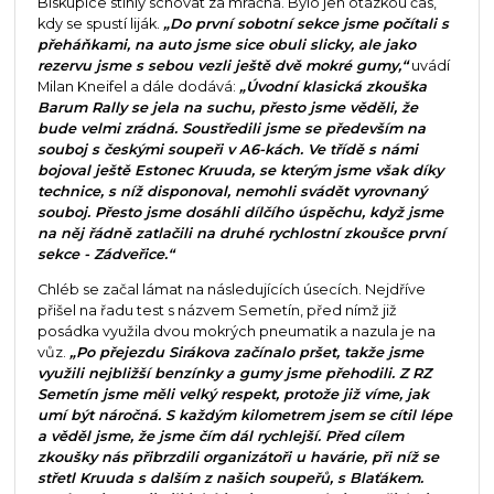
Biskupice stihly schovat za mračna. Bylo jen otázkou čas,
kdy se spustí liják.
„Do první sobotní sekce jsme počítali s
přeháňkami, na auto jsme sice obuli slicky, ale jako
rezervu jsme s sebou vezli ještě dvě mokré gumy,“
uvádí
Milan Kneifel a dále dodává:
„Úvodní klasická zkouška
Barum Rally se jela na suchu, přesto jsme věděli, že
bude velmi zrádná. Soustředili jsme se především na
souboj s českými soupeři v A6-kách. Ve třídě s námi
bojoval ještě Estonec Kruuda, se kterým jsme však díky
technice, s níž disponoval, nemohli svádět vyrovnaný
souboj. Přesto jsme dosáhli dílčího úspěchu, když jsme
na něj řádně zatlačili na druhé rychlostní zkoušce první
sekce - Zádveřice.“
Chléb se začal lámat na následujících úsecích. Nejdříve
přišel na řadu test s názvem Semetín, před nímž již
posádka využila dvou mokrých pneumatik a nazula je na
vůz.
„Po přejezdu Sirákova začínalo pršet, takže jsme
využili nejbližší benzínky a gumy jsme přehodili. Z RZ
Semetín jsme měli velký respekt, protože již víme, jak
umí být náročná. S každým kilometrem jsem se cítil lépe
a věděl jsme, že jsme čím dál rychlejší. Před cílem
zkoušky nás přibrzdili organizátoři u havárie, při níž se
střetl Kruuda s dalším z našich soupeřů, s Blaťákem.