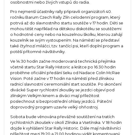
osobnostmi nebo živých vstupů do radia.
Pro nejmenší účastníky rally připravili organizátoři 40.
ročníku Barum Czech Rally Zlín celodenní program, který
potrvá až do slavnostního startu soutěže v 17 hodin. Děti se
mohou těšit například na dětskou diskotéku se soutěžemi
o hodnotné ceny nebo na kouzelnou školku, kterou zahájí
kouzelník se svým vystoupením. Na náměstí se představí
také čtyřnozí miláčci, tzv. tančící psi, kteří doplní program a
potěší přítomné návštěvníky.
Ve 14:30 hodin začne moderovaná technická přejímka
včetně startu Star Rally Historic a krátce po 16:30 hodin
proběhne oficiální předání šeku od Nadace Colin McRae
Vision. Poté začne v 17 hodin na náměstí před zlínskou
radnicí slavnostní ceremoniální start soutěže. Po skončení
divácké Super rychlostní zkoušky se jezdci objeví pod
zlínským Velkým kinem a diváci mají příležitost
poslechnout si bezprostřední ohlasy jezdců. Páteční
doprovodný program uzavře velký ohňostroj.
Sobota bude věnována převážně soutěžení na tratích
rychlostních zkoušek v okolí Zlínska a Vsetínska. V 18 hodin
dojde k vyhlášení Star Rally Historic. Dále mají návštěvníci
příležitost mezi 19:20 a 21.00 hodinou vidět komentovaný