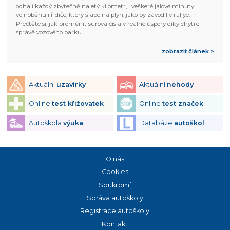
odhalí každý zbytečně najetý kilometr, i veškeré jalové minuty
volnoběhu i řidiče, který šlape na plyn, jako by závodil v rallye.
Přečtěte si, jak proměnit surová čísla v reálné úspory díky chytré
správě vozového parku.
zobrazit článek >
Aktuální
uzavírky
Aktuální
nehody
Online
test křižovatek
Online
test značek
Autoškola
výuka
Databáze
autoškol
O nás
Cookies
Soukromí
Správa autoškoly
Registrace autoškoly
Kontakt