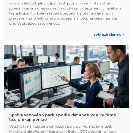
skvělá příležitost, jak si odpočinout, poznat nová místa a strávit
společný čas jinak než doma. Na druhé se může změnit v nečekané
komplikace. Aby byla vaše cesta bezpečná a bez nepříjemných
překvapení, připravili jsme pro vás seznam věcí, na které nesmíte
před delší cestou zapomenout.
zobrazit článek >
Správa vozového parku podle dat aneb kde ve firmě
tiše unikají peníze
Většina firem tuší, že jejich vozový park stojí víc, než by musel.
Málokterá ale přesně ví, kde a kolik. Data z GPS sledování přitom