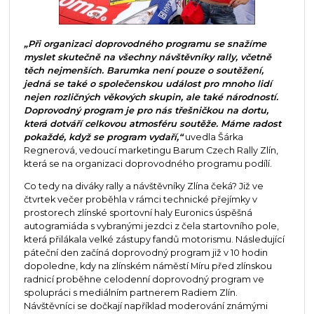
„Při organizaci doprovodného programu se snažíme
myslet skutečně na všechny návštěvníky rally, včetně
těch nejmenších. Barumka není pouze o soutěžení,
jedná se také o společenskou událost pro mnoho lidí
nejen rozličných věkových skupin, ale také národností.
Doprovodný program je pro nás třešničkou na dortu,
která dotváří celkovou atmosféru soutěže. Máme radost
pokaždé, když se program vydaří,“
uvedla Šárka
Regnerová, vedoucí marketingu Barum Czech Rally Zlín,
která se na organizaci doprovodného programu podílí.
Co tedy na diváky rally a návštěvníky Zlína čeká? Již ve
čtvrtek večer proběhla v rámci technické přejímky v
prostorech zlínské sportovní haly Euronics úspěšná
autogramiáda s vybranými jezdci z čela startovního pole,
která přilákala velké zástupy fandů motorismu. Následující
páteční den začíná doprovodný program již v 10 hodin
dopoledne, kdy na zlínském náměstí Míru před zlínskou
radnicí proběhne celodenní doprovodný program ve
spolupráci s mediálním partnerem Radiem Zlín.
Návštěvníci se dočkají například moderování známými