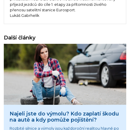
příjezd jezdců do cíle 1. etapy za přítomnosti živého
přenosu satelitní stanice Eurosport.
Lukáš Gabrhelík
Další články
Najeli jste do výmolu? Kdo zaplatí škodu
na autě a kdy pomůže pojištění?
Rozbité silnice a výmoly jsou každoroční realitou hlavně po