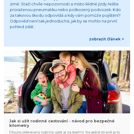
zimě. Stačí chvíle nepozornosti a místo klidné jízdy řešíte
proraženou pneumatiku nebo poškozený podvozek. Kdo
za takovou škodu odpovídá a kdy vám pomůže pojištění?
Odpověď není tak jednoduchá, jak by se mohlo na první
pohled zdát.
zobrazit článek >
Jak si užít rodinné cestování - návod pro bezpečné
kilometry
Dlouho očekávaný rodinný výlet je za dveřmi. Na jedné straně je to