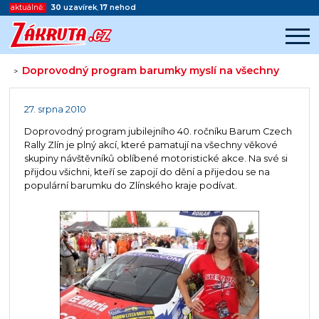
aktuálně:
30
uzavírek
,
17
nehod
Doprovodný program barumky myslí na všechny
>
Začátek reklamy
Konec reklamy
27. srpna 2010
Doprovodný program jubilejního 40. ročníku Barum Czech
Rally Zlín je plný akcí, které pamatují na všechny věkové
skupiny návštěvníků oblíbené motoristické akce. Na své si
přijdou všichni, kteří se zapojí do dění a přijedou se na
populární barumku do Zlínského kraje podívat.