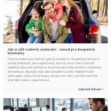
Jak si užít rodinné cestování - návod pro bezpečné
kilometry
Dlouho očekávaný rodinný výlet je za dveřmi. Na jedné straně je to
skvělá příležitost, jak si odpočinout, poznat nová místa a strávit
společný čas jinak než doma. Na druhé se může změnit v nečekané
komplikace. Aby byla vaše cesta bezpečná a bez nepříjemných
překvapení, připravili jsme pro vás seznam věcí, na které nesmíte
před delší cestou zapomenout.
zobrazit článek >