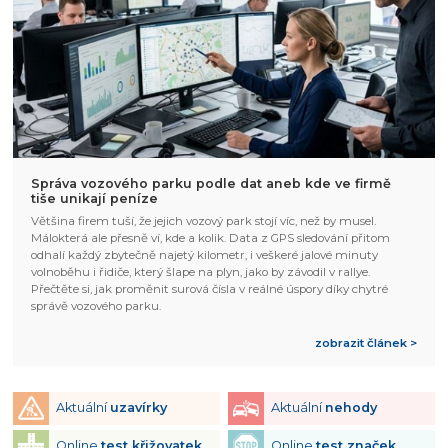
Správa vozového parku podle dat aneb kde ve firmě
tiše unikají peníze
Většina firem tuší, že jejich vozový park stojí víc, než by musel.
Málokterá ale přesně ví, kde a kolik. Data z GPS sledování přitom
odhalí každý zbytečně najetý kilometr, i veškeré jalové minuty
volnoběhu i řidiče, který šlape na plyn, jako by závodil v rallye.
Přečtěte si, jak proměnit surová čísla v reálné úspory díky chytré
správě vozového parku.
zobrazit článek >
Aktuální
uzavírky
Aktuální
nehody
Online
test křižovatek
Online
test značek