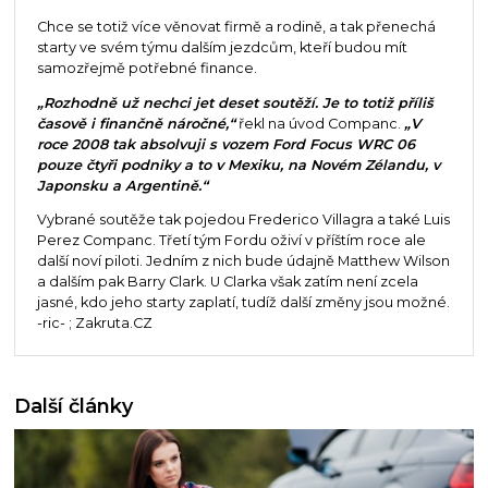
Chce se totiž více věnovat firmě a rodině, a tak přenechá
starty ve svém týmu dalším jezdcům, kteří budou mít
samozřejmě potřebné finance.
„Rozhodně už nechci jet deset soutěží. Je to totiž příliš
časově i finančně náročné,“
řekl na úvod Companc.
„V
roce 2008 tak absolvuji s vozem Ford Focus WRC 06
pouze čtyři podniky a to v Mexiku, na Novém Zélandu, v
Japonsku a Argentině.“
Vybrané soutěže tak pojedou Frederico Villagra a také Luis
Perez Companc. Třetí tým Fordu oživí v příštím roce ale
další noví piloti. Jedním z nich bude údajně Matthew Wilson
a dalším pak Barry Clark. U Clarka však zatím není zcela
jasné, kdo jeho starty zaplatí, tudíž další změny jsou možné.
-ric- ; Zakruta.CZ
Další články