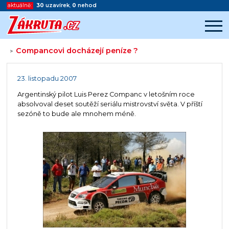
aktuálně:
30
uzavírek
,
0
nehod
Compancovi docházejí peníze ?
>
Začátek reklamy
Konec reklamy
23. listopadu 2007
Argentinský pilot Luis Perez Companc v letošním roce
absolvoval deset soutěží seriálu mistrovství světa. V příští
sezóně to bude ale mnohem méně.