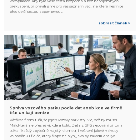
komplikace. Aby byla vaše cesta bezpečná a bez nepříjemných
překvapení, připravili jsme pro vás seznam věcí, na které nesmíte
před delší cestou zapomenout.
zobrazit článek >
Správa vozového parku podle dat aneb kde ve firmě
tiše unikají peníze
Většina firem tuší, že jejich vozový park stojí víc, než by musel.
Málokterá ale přesně ví, kde a kolik. Data z GPS sledování přitom
odhalí každý zbytečně najetý kilometr, i veškeré jalové minuty
volnoběhu i řidiče, který šlape na plyn, jako by závodil v rallye.