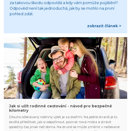
za takovou škodu odpovídá a kdy vám pomůže pojištění?
Odpověď není tak jednoduchá, jak by se mohlo na první
pohled zdát.
zobrazit článek >
Jak si užít rodinné cestování - návod pro bezpečné
kilometry
Dlouho očekávaný rodinný výlet je za dveřmi. Na jedné straně je to
skvělá příležitost, jak si odpočinout, poznat nová místa a strávit
společný čas jinak než doma. Na druhé se může změnit v nečekané