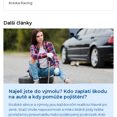
Kresta Racing
Další články
Najeli jste do výmolu? Kdo zaplatí škodu
na autě a kdy pomůže pojištění?
Rozbité silnice a výmoly jsou každoroční realitou hlavně po
zimě. Stačí chvíle nepozornosti a místo klidné jízdy řešíte
proraženou pneumatiku nebo poškozený podvozek. Kdo