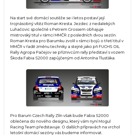
Na start své domácí soutěže se i letos postaví její
trojnásobný vítěz Roman Kresta. Jezdec z nedalekých
Luhačovic společně s Petrem Grossem obhajuje
mistrovský titul v rámci MMČR z posledních dvou sezón.
Roman Kresta pro Barumku zvolil v rámci bojů o třetí titul v
MMČR v řadě změnu techniky a stejně jako při FUCHS OIL
Rally Agropa Pačejov se příznivcům rally představí s vozem
Škoda Fabia S2000 zapůjčeným od Antonína Tlusťáka.
Pro Barum Czech Rally Zlín však bude Fabia S2000
oblečena do nového designu, který vám nyní Mogul
Racing Team představuje. O dalších přípravách na vrchol
letošní domácí sezóny vás budeme informovat.