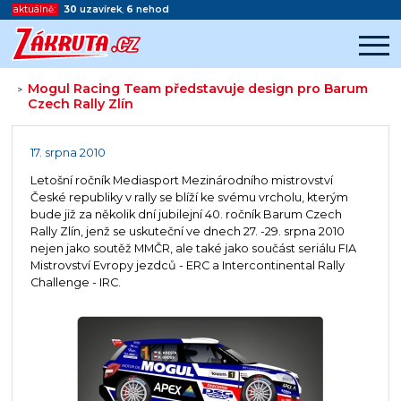
aktuálně:
30
uzavírek
,
6
nehod
Mogul Racing Team představuje design pro Barum
>
Czech Rally Zlín
Začátek reklamy
Konec reklamy
17. srpna 2010
Letošní ročník Mediasport Mezinárodního mistrovství
České republiky v rally se blíží ke svému vrcholu, kterým
bude již za několik dní jubilejní 40. ročník Barum Czech
Rally Zlín, jenž se uskuteční ve dnech 27. -29. srpna 2010
nejen jako soutěž MMČR, ale také jako součást seriálu FIA
Mistrovství Evropy jezdců - ERC a Intercontinental Rally
Challenge - IRC.