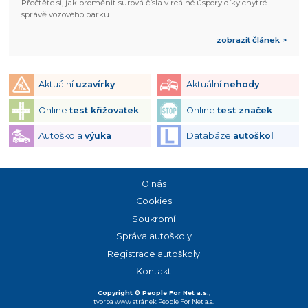
Přečtěte si, jak proměnit surová čísla v reálné úspory díky chytré
správě vozového parku.
zobrazit článek >
Aktuální
uzavírky
Aktuální
nehody
Online
test křižovatek
Online
test značek
Autoškola
výuka
Databáze
autoškol
O nás
Cookies
Soukromí
Správa autoškoly
Registrace autoškoly
Kontakt
Copyright © People For Net a.s.
,
tvorba www stránek
People For Net a.s.