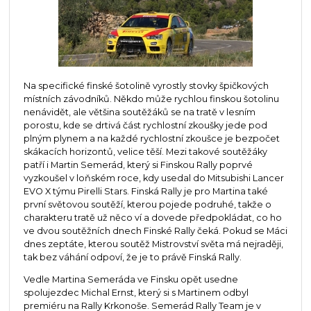
Na specifické finské šotolině vyrostly stovky špičkových
místních závodníků. Někdo může rychlou finskou šotolinu
nenávidět, ale většina soutěžáků se na tratě v lesním
porostu, kde se drtivá část rychlostní zkoušky jede pod
plným plynem a na každé rychlostní zkoušce je bezpočet
skákacích horizontů, velice těší. Mezi takové soutěžáky
patří i Martin Semerád, který si Finskou Rally poprvé
vyzkoušel v loňském roce, kdy usedal do Mitsubishi Lancer
EVO X týmu Pirelli Stars. Finská Rally je pro Martina také
první světovou soutěží, kterou pojede podruhé, takže o
charakteru tratě už něco ví a dovede předpokládat, co ho
ve dvou soutěžních dnech Finské Rally čeká. Pokud se Máci
dnes zeptáte, kterou soutěž Mistrovství světa má nejraději,
tak bez váhání odpoví, že je to právě Finská Rally.
Vedle Martina Semeráda ve Finsku opět usedne
spolujezdec Michal Ernst, který si s Martinem odbyl
premiéru na Rally Krkonoše. Semerád Rally Team je v