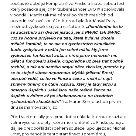
současné době již kompletně ve Finsku a má za sebou test,
který posádka s jejich Mitsubishi Lancer EVO IX absolvovala
v pondělí. Martin tak měl téměř po třech měsících od
poslední světové soutěže, kterou byla Jordánská Rally,
možnost vyzkoušet si jízdu na šotolině.
„Pondělního testu
se zúčastnilo asi dvacet jezdců jak z PWRC, tak SWRC,
což se hodně projevilo na trati, která byla na docela
měkké šotolině, ta se ale na rychlostních zkouškách
bude vyskytovat v reálu jen velmi málo. My jsme
vyzkoušeli funkčnost auta, s nímž jsme nemuseli nic
dělat a fungovalo skvěle. Odpoledne už byla trať hodně
rozbitá, a tak ani nemělo smysl něco zkoušet, protože by
se to stejně vůbec nepoznalo. Myšák (Michal Ernst)
alespoň viděl, co ho ve Finsku čeká a mohl si najít
správný timing na čtení rozpisu, který je tady alfou a
omegou úspěchu. Jaké jsou naše reálné šance na
úspěch uvidíme až po shakedownu a na úvodních
rychlostních zkouškách,“
říká Martin Semerád, po prvním
dnu seznamovacích jízd.
Před startem rally je v týmu dobrá nálada, kterou nekazí ani
velmi vysoké teploty, které momentálně ve Finsku panují a
dají se předpokládat i během soutěže. Spolujezdec Michal
Ernst, pro něhož je tento start finskou premiérou,