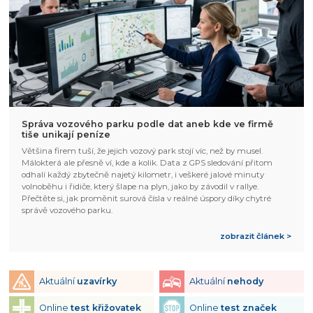
Správa vozového parku podle dat aneb kde ve firmě
tiše unikají peníze
Většina firem tuší, že jejich vozový park stojí víc, než by musel.
Málokterá ale přesně ví, kde a kolik. Data z GPS sledování přitom
odhalí každý zbytečně najetý kilometr, i veškeré jalové minuty
volnoběhu i řidiče, který šlape na plyn, jako by závodil v rallye.
Přečtěte si, jak proměnit surová čísla v reálné úspory díky chytré
správě vozového parku.
zobrazit článek >
Aktuální
uzavírky
Aktuální
nehody
Online
test křižovatek
Online
test značek