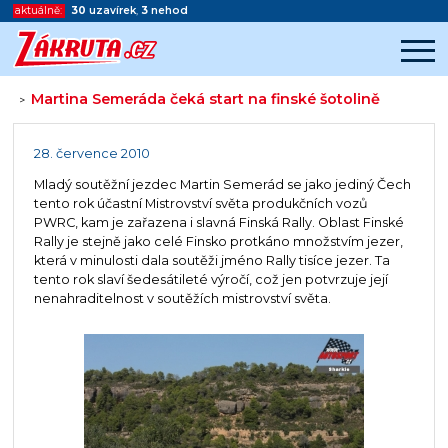
aktuálně:
30
uzavírek
,
3
nehod
Martina Semeráda čeká start na finské šotolině
>
Začátek reklamy
Konec reklamy
28. července 2010
Mladý soutěžní jezdec Martin Semerád se jako jediný Čech
tento rok účastní Mistrovství světa produkčních vozů
PWRC, kam je zařazena i slavná Finská Rally. Oblast Finské
Rally je stejně jako celé Finsko protkáno množstvím jezer,
která v minulosti dala soutěži jméno Rally tisíce jezer. Ta
tento rok slaví šedesátileté výročí, což jen potvrzuje její
nenahraditelnost v soutěžích mistrovství světa.