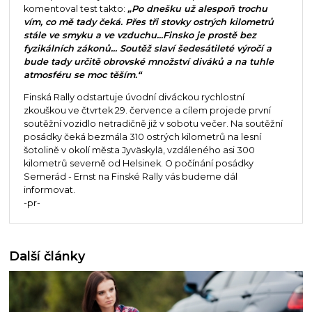
komentoval test takto:
„Po dnešku už alespoň trochu
vím, co mě tady čeká. Přes tři stovky ostrých kilometrů
stále ve smyku a ve vzduchu...Finsko je prostě bez
fyzikálních zákonů... Soutěž slaví šedesátileté výročí a
bude tady určitě obrovské množství diváků a na tuhle
atmosféru se moc těším.“
Finská Rally odstartuje úvodní diváckou rychlostní
zkouškou ve čtvrtek 29. července a cílem projede první
soutěžní vozidlo netradičně již v sobotu večer. Na soutěžní
posádky čeká bezmála 310 ostrých kilometrů na lesní
šotolině v okolí města Jyväskylä, vzdáleného asi 300
kilometrů severně od Helsinek. O počínání posádky
Semerád - Ernst na Finské Rally vás budeme dál
informovat.
-pr-
Další články