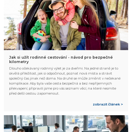
Jak si užít rodinné cestování - návod pro bezpečné
kilometry
Dlouho očekávaný rodinný výlet je za dveřmi. Na jedné straně je to
skvělá příležitost, jak si odpočinout, poznat nová místa a strávit
společný čas jinak než doma. Na druhé se může změnit v nečekané
komplikace. Aby byla vaše cesta bezpečná a bez nepříjemných
překvapení, připravili jsme pro vás seznam věcí, na které nesmíte
před delší cestou zapomenout.
zobrazit článek >