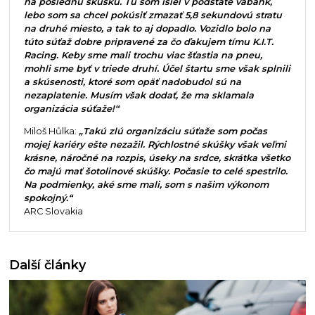
na poslednú skúšku. Tú som išiel v podstate vabank,
lebo som sa chcel pokúsiť zmazať 5,8 sekundovú stratu
na druhé miesto, a tak to aj dopadlo. Vozidlo bolo na
túto súťaž dobre pripravené za čo ďakujem tímu K.I.T.
Racing. Keby sme mali trochu viac šťastia na pneu,
mohli sme byť v triede druhí. Účel štartu sme však splnili
a skúsenosti, ktoré som opäť nadobudol sú na
nezaplatenie. Musím však dodať, že ma sklamala
organizácia súťaže!“
Miloš Hůlka:
„Takú zlú organizáciu súťaže som počas
mojej kariéry ešte nezažil. Rýchlostné skúšky však veľmi
krásne, náročné na rozpis, úseky na srdce, skrátka všetko
čo majú mať šotolinové skúšky. Počasie to celé spestrilo.
Na podmienky, aké sme mali, som s našim výkonom
spokojný.“
ARC Slovakia
Další články