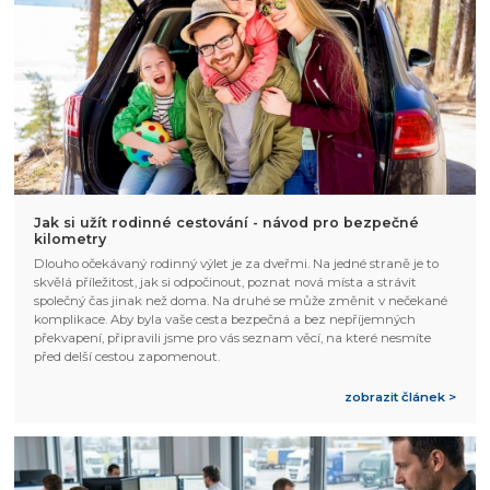
Jak si užít rodinné cestování - návod pro bezpečné
kilometry
Dlouho očekávaný rodinný výlet je za dveřmi. Na jedné straně je to
skvělá příležitost, jak si odpočinout, poznat nová místa a strávit
společný čas jinak než doma. Na druhé se může změnit v nečekané
komplikace. Aby byla vaše cesta bezpečná a bez nepříjemných
překvapení, připravili jsme pro vás seznam věcí, na které nesmíte
před delší cestou zapomenout.
zobrazit článek >