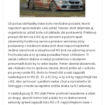
Už počas obhliadky trate bolo nevľúdne počasie, ktoré
napokon sprevádzalo celú súťaž. Naviac dosť sklamala aj
organizácia, súťaž bola od základu zle postavená. Piatkový
presun 60 km na 4 RS aj so servismi a potom späť,
záverečný hodinový servis a priestor servisnej zóny
postavený v totálnom blate boli dosť nepochopiteľné.
Jedine náročnosť a obsahovosť RS boli na výbornej úrovni.
Pochvaľovala si to aj naša posádka Peter s Milošom. Tí
začali celkom sľubne a nebyť problémov s dodaním
pneumatík bolo by to ešte lepšie. Peter zbieral skúsenosti,
ale chýbalo mu to správne obutie, ktoré prišlo až v sobotu
po prvej runde RS. Bolo to hneď cítiť a naši zajazdili
nasledujúce tri RS (9., 10. a 11.) 5-ty, 4-tý a 6-ty najrýchlejší čas
v RS. Ako sa hovorí: s jedlom rastie chuť a na tretieho W.
Stengga v triede sa rapídne znížila strata na 9,1 sekundy.
V nasledujúcej 12. RS však Peter prehnal nasadenie a zišiel
zo stopy, skončil mimo trať a stálo ho to drahocenné
sekundy aj keď zajazdil túto RS v 9. najrýchlejšom čase. I