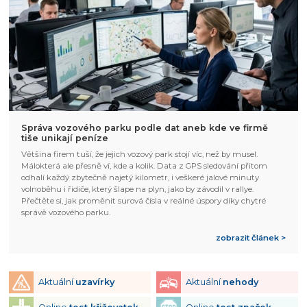
Správa vozového parku podle dat aneb kde ve firmě
tiše unikají peníze
Většina firem tuší, že jejich vozový park stojí víc, než by musel.
Málokterá ale přesně ví, kde a kolik. Data z GPS sledování přitom
odhalí každý zbytečně najetý kilometr, i veškeré jalové minuty
volnoběhu i řidiče, který šlape na plyn, jako by závodil v rallye.
Přečtěte si, jak proměnit surová čísla v reálné úspory díky chytré
správě vozového parku.
zobrazit článek >
Aktuální
uzavírky
Aktuální
nehody