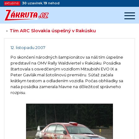
aktuálně:
30
uzavírek
,
19
nehod
Tím ARC Slovakia úspešný v Rakúsku
>
Začátek reklamy
Konec reklamy
12. listopadu 2007
Po skončení národných šampionátov sa náš tím úspešne
predstavil na OMV Rally Waldviertel v Rakúsku. Posádka
štartovala s osvedčeným vozidlom Mitsubishi EVO IX a
Peter Gavlák mal šotolinovú premiéru. Súťaž začala
krátkym testom a odladením vozidla. Počas obhliadky sa
naša posádka zamerala hlavne na dôležitosť správneho
rozpisu.