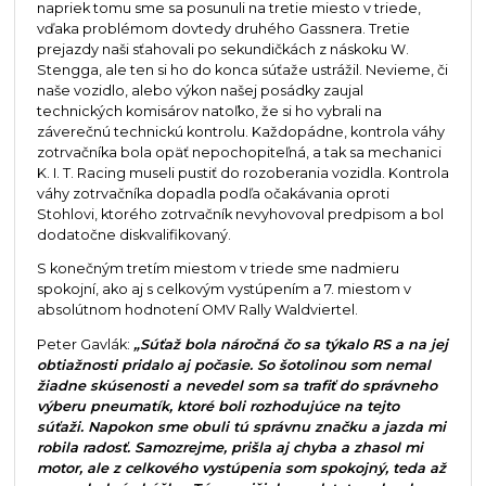
napriek tomu sme sa posunuli na tretie miesto v triede,
vďaka problémom dovtedy druhého Gassnera. Tretie
prejazdy naši sťahovali po sekundičkách z náskoku W.
Stengga, ale ten si ho do konca súťaže ustrážil. Nevieme, či
naše vozidlo, alebo výkon našej posádky zaujal
technických komisárov natoľko, že si ho vybrali na
záverečnú technickú kontrolu. Každopádne, kontrola váhy
zotrvačníka bola opäť nepochopiteľná, a tak sa mechanici
K. I. T. Racing museli pustiť do rozoberania vozidla. Kontrola
váhy zotrvačníka dopadla podľa očakávania oproti
Stohlovi, ktorého zotrvačník nevyhovoval predpisom a bol
dodatočne diskvalifikovaný.
S konečným tretím miestom v triede sme nadmieru
spokojní, ako aj s celkovým vystúpením a 7. miestom v
absolútnom hodnotení OMV Rally Waldviertel.
Peter Gavlák:
„Súťaž bola náročná čo sa týkalo RS a na jej
obtiažnosti pridalo aj počasie. So šotolinou som nemal
žiadne skúsenosti a nevedel som sa trafiť do správneho
výberu pneumatík, ktoré boli rozhodujúce na tejto
súťaži. Napokon sme obuli tú správnu značku a jazda mi
robila radosť. Samozrejme, prišla aj chyba a zhasol mi
motor, ale z celkového vystúpenia som spokojný, teda až