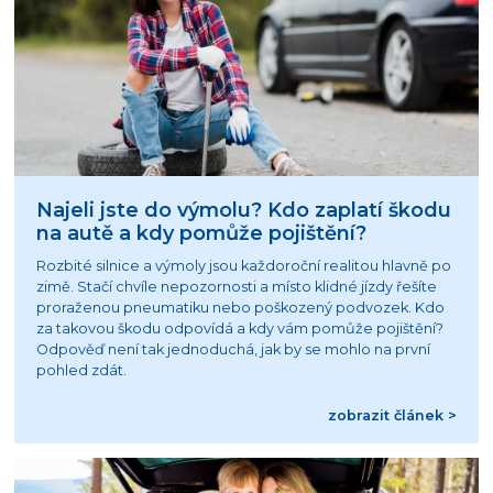
Najeli jste do výmolu? Kdo zaplatí škodu
na autě a kdy pomůže pojištění?
Rozbité silnice a výmoly jsou každoroční realitou hlavně po
zimě. Stačí chvíle nepozornosti a místo klidné jízdy řešíte
proraženou pneumatiku nebo poškozený podvozek. Kdo
za takovou škodu odpovídá a kdy vám pomůže pojištění?
Odpověď není tak jednoduchá, jak by se mohlo na první
pohled zdát.
zobrazit článek >