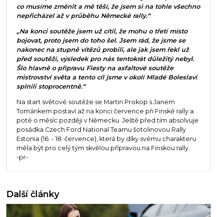
co musíme změnit a mě těší, že jsem si na tohle všechno
nepřicházel až v průběhu Německé rally.“
„Na konci soutěže jsem už cítil, že mohu o třetí místo
bojovat, proto jsem do toho šel. Jsem rád, že jsme se
nakonec na stupně vítězů probili, ale jak jsem řekl už
před soutěží, výsledek pro nás tentokrát důležitý nebyl.
Šlo hlavně o přípravu Fiesty na asfaltové soutěže
mistrovství světa a tento cíl jsme v okolí Mladé Boleslavi
splnili stoprocentně.“
Na start světové soutěže se Martin Prokop s Janem
Tománkem postaví až na konci července při Finské rally a
poté o měsíc později v Německu. Ještě před tím absolvuje
posádka Czech Ford National Teamu šotolinovou Rally
Estonia (16. - 18. července), která by díky svému charakteru
měla být pro celý tým skvělou přípravou na Finskou rally.
-pr-
Další články