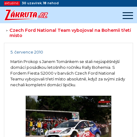
aktuálně:
30
uzavírek
,
18
nehod
Czech Ford National Team vybojoval na Bohemii třetí
>
místo
Začátek reklamy
Konec reklamy
5. července 2010
Martin Prokop s Janem Tománkem se stali nejúspěšnější
domácí posádkou letošního ročníku Rally Bohemia. S
Fordem Fiesta S2000 v barvách Czech Ford National
Teamu vybojovali třetí místo absolutně, když za svými zády
nechali kompletní domácí špičku.