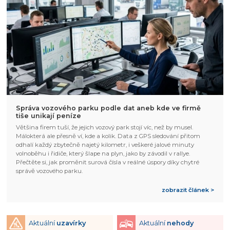
Správa vozového parku podle dat aneb kde ve firmě
tiše unikají peníze
Většina firem tuší, že jejich vozový park stojí víc, než by musel.
Málokterá ale přesně ví, kde a kolik. Data z GPS sledování přitom
odhalí každý zbytečně najetý kilometr, i veškeré jalové minuty
volnoběhu i řidiče, který šlape na plyn, jako by závodil v rallye.
Přečtěte si, jak proměnit surová čísla v reálné úspory díky chytré
správě vozového parku.
zobrazit článek >
Aktuální
uzavírky
Aktuální
nehody