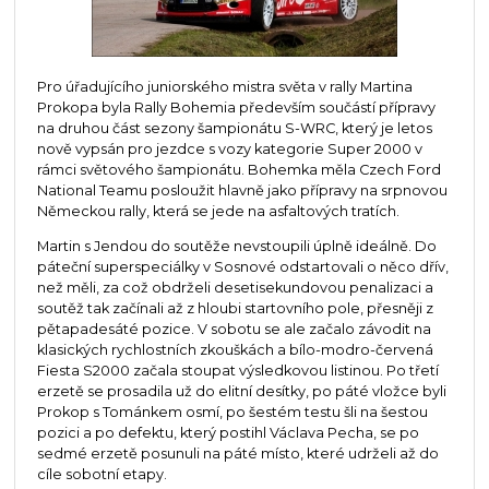
Pro úřadujícího juniorského mistra světa v rally Martina
Prokopa byla Rally Bohemia především součástí přípravy
na druhou část sezony šampionátu S-WRC, který je letos
nově vypsán pro jezdce s vozy kategorie Super 2000 v
rámci světového šampionátu. Bohemka měla Czech Ford
National Teamu posloužit hlavně jako přípravy na srpnovou
Německou rally, která se jede na asfaltových tratích.
Martin s Jendou do soutěže nevstoupili úplně ideálně. Do
páteční superspeciálky v Sosnové odstartovali o něco dřív,
než měli, za což obdrželi desetisekundovou penalizaci a
soutěž tak začínali až z hloubi startovního pole, přesněji z
pětapadesáté pozice. V sobotu se ale začalo závodit na
klasických rychlostních zkouškách a bílo-modro-červená
Fiesta S2000 začala stoupat výsledkovou listinou. Po třetí
erzetě se prosadila už do elitní desítky, po páté vložce byli
Prokop s Tománkem osmí, po šestém testu šli na šestou
pozici a po defektu, který postihl Václava Pecha, se po
sedmé erzetě posunuli na páté místo, které udrželi až do
cíle sobotní etapy.