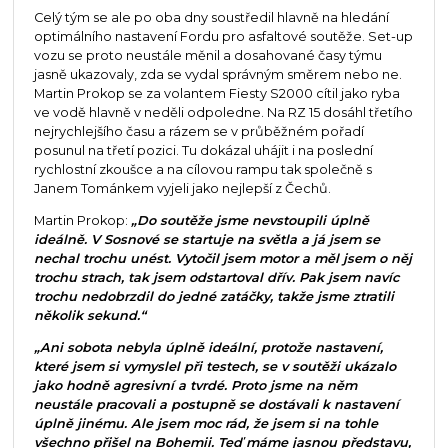
Celý tým se ale po oba dny soustředil hlavně na hledání
optimálního nastavení Fordu pro asfaltové soutěže. Set-up
vozu se proto neustále měnil a dosahované časy týmu
jasně ukazovaly, zda se vydal správným směrem nebo ne.
Martin Prokop se za volantem Fiesty S2000 cítil jako ryba
ve vodě hlavně v neděli odpoledne. Na RZ 15 dosáhl třetího
nejrychlejšího času a rázem se v průběžném pořadí
posunul na třetí pozici. Tu dokázal uhájit i na poslední
rychlostní zkoušce a na cílovou rampu tak společně s
Janem Tománkem vyjeli jako nejlepší z Čechů.
Martin Prokop:
„Do soutěže jsme nevstoupili úplně
ideálně. V Sosnové se startuje na světla a já jsem se
nechal trochu unést. Vytočil jsem motor a měl jsem o něj
trochu strach, tak jsem odstartoval dřív. Pak jsem navíc
trochu nedobrzdil do jedné zatáčky, takže jsme ztratili
několik sekund.“
„Ani sobota nebyla úplně ideální, protože nastavení,
které jsem si vymyslel při testech, se v soutěži ukázalo
jako hodně agresivní a tvrdé. Proto jsme na něm
neustále pracovali a postupně se dostávali k nastavení
úplně jinému. Ale jsem moc rád, že jsem si na tohle
všechno přišel na Bohemii. Teď máme jasnou představu,