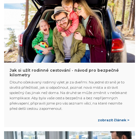
Jak si užít rodinné cestování - návod pro bezpečné
kilometry
Dlouho očekávaný rodinný výlet je za dveřmi. Na jedné straně je to
skvělá příležitost, jak si odpočinout, poznat nová místa a strávit
společný čas jinak než doma. Na druhé se může změnit v nečekané
komplikace. Aby byla vaše cesta bezpečná a bez nepříjemných
překvapení, připravili jsme pro vás seznam věcí, na které nesmíte
před delší cestou zapomenout.
zobrazit článek >