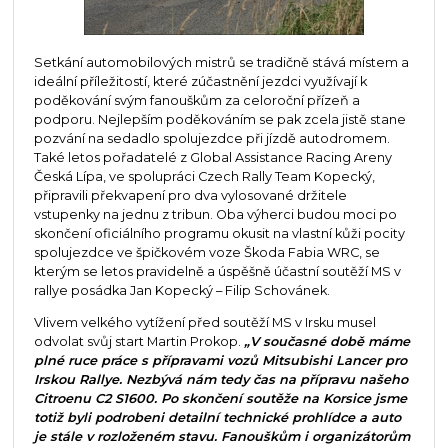
Setkání automobilových mistrů se tradičně stává místem a
ideální příležitostí, které zúčastnění jezdci využívají k
poděkování svým fanouškům za celoroční přízeň a
podporu. Nejlepším poděkováním se pak zcela jistě stane
pozvání na sedadlo spolujezdce při jízdě autodromem.
Také letos pořadatelé z Global Assistance Racing Areny
Česká Lípa, ve spolupráci Czech Rally Team Kopecký,
připravili překvapení pro dva vylosované držitele
vstupenky na jednu z tribun. Oba výherci budou moci po
skončení oficiálního programu okusit na vlastní kůži pocity
spolujezdce ve špičkovém voze Škoda Fabia WRC, se
kterým se letos pravidelně a úspěšně účastní soutěží MS v
rallye posádka Jan Kopecký – Filip Schovánek.
Vlivem velkého vytížení před soutěží MS v Irsku musel
odvolat svůj start Martin Prokop.
„V současné době máme
plné ruce práce s přípravami vozů Mitsubishi Lancer pro
Irskou Rallye. Nezbývá nám tedy čas na přípravu našeho
Citroenu C2 S1600. Po skončení soutěže na Korsice jsme
totiž byli podrobeni detailní technické prohlídce a auto
je stále v rozloženém stavu. Fanouškům i organizátorům