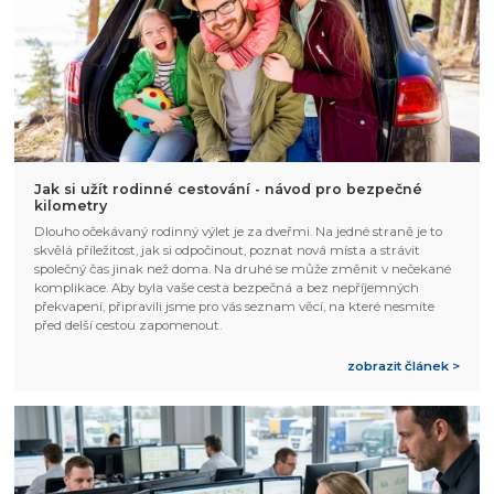
Jak si užít rodinné cestování - návod pro bezpečné
kilometry
Dlouho očekávaný rodinný výlet je za dveřmi. Na jedné straně je to
skvělá příležitost, jak si odpočinout, poznat nová místa a strávit
společný čas jinak než doma. Na druhé se může změnit v nečekané
komplikace. Aby byla vaše cesta bezpečná a bez nepříjemných
překvapení, připravili jsme pro vás seznam věcí, na které nesmíte
před delší cestou zapomenout.
zobrazit článek >