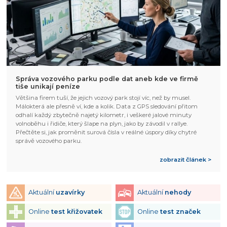
Správa vozového parku podle dat aneb kde ve firmě
tiše unikají peníze
Většina firem tuší, že jejich vozový park stojí víc, než by musel.
Málokterá ale přesně ví, kde a kolik. Data z GPS sledování přitom
odhalí každý zbytečně najetý kilometr, i veškeré jalové minuty
volnoběhu i řidiče, který šlape na plyn, jako by závodil v rallye.
Přečtěte si, jak proměnit surová čísla v reálné úspory díky chytré
správě vozového parku.
zobrazit článek >
Aktuální
uzavírky
Aktuální
nehody
Online
test křižovatek
Online
test značek