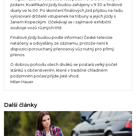
jízdami. Kvalifikační jízdy budou zahájeny v 9:30 a finálové
duely ve 14:00. Po skončení finálových jízd přijdou na řadu
vylosovaní držitelé vstupenek na tribuny a jejich jízdy s
Janem Kopeckým. Očekávají se i zajímavé exhibiční
souboje vozů různých tříd.
Finálové jízdy budou podle informací České televize
natáčeny a odvysílány ze záznamu, protože není k
dispozici porouchaný přenosový vůz nutný pro přímý
přenos.
O dobrou pohodu všech diváků se postará velký počet
stánků s občerstvením, které v tradičně chladném
podzimním počasí přijde jistě vhod.
Milan Hauer
Další články