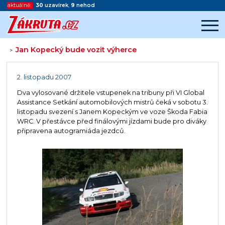
aktuálně:
30
uzavírek
,
9
nehod
Jan Kopecký bude vozit výherce
>
Začátek reklamy
Konec reklamy
2. listopadu 2007
Dva vylosované držitele vstupenek na tribuny při VI Global
Assistance Setkání automobilových mistrů čeká v sobotu 3.
listopadu svezení s Janem Kopeckým ve voze Škoda Fabia
WRC. V přestávce před finálovými jízdami bude pro diváky
připravena autogramiáda jezdců.