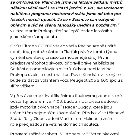
se omlouváme. Plánovali jsme na letošní Setkání mistrů
nějakou větší akci i za účasti jezdců z JRC, ale vzhledem
nabitému programu mistrovství světa jsme od toho pro
letošek museli upustit. Já se v Sosnové samozřejmě
objevím a rád se všemi fanoušky uvidím a pozdravím,“
vzkázal Martin Prokop, třetí nejlepší jezdec letošního
juniorského šampionátu.
O vůz Citroen C2 1600 však diváci v Racing Areně určitě
nepřijdou, protože Antonín Tlusťák právě v tomto týdnu
vyměnil své stávající saxo za modernější stroj. První
představení tohoto skvostu připravil právě na blížící se
Setkání automobilových mistrů. Odstoupení Martina
Prokopa uvolnilo cestu na start Pavlu Kundrátovi, který se
bude střídat za volantem vozu Peugeot 206 S1600 spolu s
Jiřím Vlčkem.
V přestávce mezi kvalifikačními a finálovými jízdami, které
odstartují úderem ve 14:00, budou moci diváci sledovat
jízdy motoristických nadějí s Racer Buggy, které jsou
určené těm nejmenším závodníkům. Představí se i členové
Škoda Rally Clubu vedení Vladimírem Malinou a známí z
role předjezdců na většině domácích soutěží.
Program začíná v sobotu 3. listopadu v 8:15 treninkovými