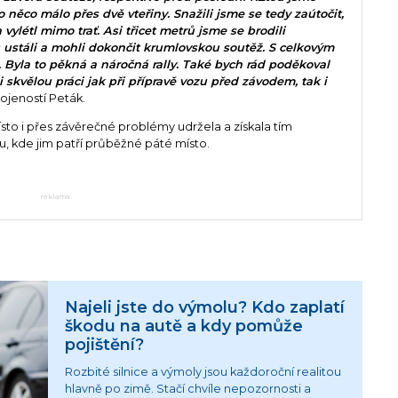
o něco málo přes dvě vteřiny. Snažili jsme se tedy zaútočit,
vylétl mimo trať. Asi třicet metrů jsme se brodili
u ustáli a mohli dokončit krumlovskou soutěž. S celkovým
Byla to pěkná a náročná rally. Také bych rád poděkoval
skvělou práci jak při přípravě vozu před závodem, tak i
okojeností Peták.
to i přes závěrečné problémy udržela a získala tím
 kde jim patří průběžné páté místo.
reklama
Najeli jste do výmolu? Kdo zaplatí
škodu na autě a kdy pomůže
pojištění?
Rozbité silnice a výmoly jsou každoroční realitou
hlavně po zimě. Stačí chvíle nepozornosti a