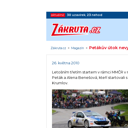
aktuálně:
30
uzavírek
,
23
nehod
Petákův útok nevy
Zákruta.cz
>
Magazín
>
26. května 2010
Letošním třetím startem v rámci MMČR v r
Peták a Alena Benešová, kteří startova
Krumlov.