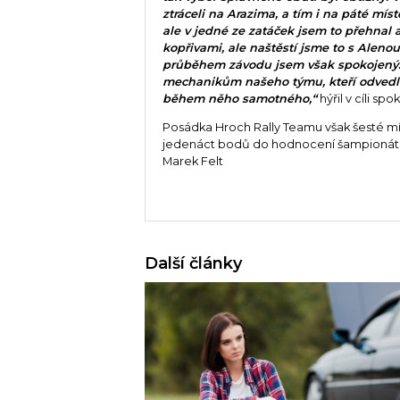
ztráceli na Arazima, a tím i na páté míst
ale v jedné ze zatáček jsem to přehnal a 
kopřivami, ale naštěstí jsme to s Aleno
průběhem závodu jsem však spokojený. 
mechanikům našeho týmu, kteří odvedli 
během něho samotného,“
hýřil v cíli sp
Posádka Hroch Rally Teamu však šesté mís
jedenáct bodů do hodnocení šampionátu,
Marek Felt
Další články