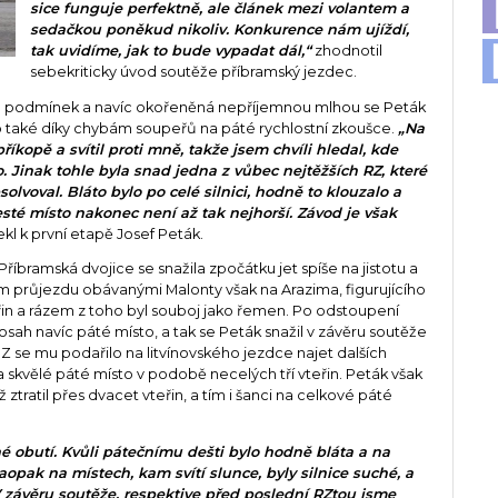
sice funguje perfektně, ale článek mezi volantem a
sedačkou poněkud nikoliv. Konkurence nám ujíždí,
tak uvidíme, jak to bude vypadat dál,“
zhodnotil
sebekriticky úvod soutěže příbramský jezdec.
ních podmínek a navíc okořeněná nepříjemnou mlhou se Peták
o také díky chybám soupeřů na páté rychlostní zkoušce.
„Na
příkopě a svítil proti mně, takže jsem chvíli hledal, kde
. Jinak tohle byla snad jedna z vůbec nejtěžších RZ, které
olvoval. Bláto bylo po celé silnici, hodně to klouzalo a
esté místo nakonec není až tak nejhorší. Závod je však
ekl k první etapě Josef Peták.
říbramská dvojice se snažila zpočátku jet spíše na jistotu a
 průjezdu obávanými Malonty však na Arazima, figurujícího
řin a rázem z toho byl souboj jako řemen. Po odstoupení
sah navíc páté místo, a tak se Peták snažil v závěru soutěže
 se mu podařilo na litvínovského jezdce najet dalších
 skvělé páté místo v podobě necelých tří vteřin. Peták však
ž ztratil přes dvacet vteřin, a tím i šanci na celkové páté
né obutí. Kvůli pátečnímu dešti bylo hodně bláta a na
aopak na místech, kam svítí slunce, byly silnice suché, a
V závěru soutěže, respektive před poslední RZtou jsme