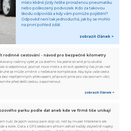
místo klidné jízdy řešíte proraženou pneumatiku
nebo poškozený podvozek. Kdo za takovou
škodu odpovídá a kdy vám pomůže pojištění?
Odpověď není tak jednoduchá, jak by se mohlo
na první pohled zdát.
zobrazit článek >
žít rodinné cestování - návod pro bezpečné kilometry
kávaný rodinný výlet je za dveřmi. Na jedné straně je to skvělá
, jak si odpočinout, poznat nová místa a strávit společný čas jinak než
ruhé se může změnit v nečekané komplikace. Aby byla vaše cesta
 bez nepříjemných překvapení, připravili jsme pro vás seznam věcí,
esmíte před delší cestou zapomenout.
zobrazit článek >
ozového parku podle dat aneb kde ve firmě tiše unikají
em tuší, že jejich vozový park stojí víc, než by musel. Málokterá ale
 kde a kolik. Data z GPS sledování přitom odhalí každý zbytečně najetý