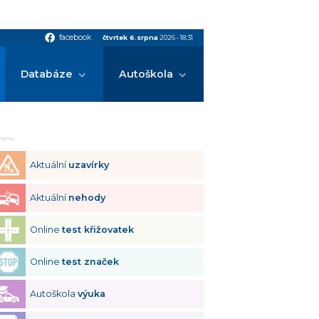
facebook
facebook
čtvrtek 6.srpna
2026
•
18:31
Databáze
Autoškola
klama
Aktuální
uzavírky
Aktuální
nehody
Online
test křižovatek
Online
test značek
Autoškola
výuka