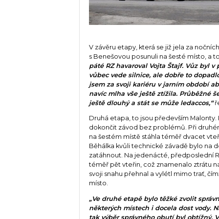
V závěru etapy, která se již jela za noč
s Benešovou posunuli na šesté místo, a t
páté RZ havaroval Vojta Štajf. Vůz byl v 
vůbec vede silnice, ale dobře to dopadlo
jsem za svoji kariéru v jarním období abs
navíc mlha vše ještě ztížila. Průběžné š
ještě dlouhý a stát se může ledaccos,“
ř
Druhá etapa, to jsou především Malonty. P
dokončit závod bez problémů. Při druhém
na šestém místě stáhla téměř dvacet vte
Běhálka kvůli technické závadě bylo na do
zatáhnout. Na jedenácté, předposlední RZ
téměř pět vteřin, což znamenalo ztrátu na
svoji snahu přehnal a vylétl mimo trať, čím
místo.
„Ve druhé etapě bylo těžké zvolit správ
některých místech i docela dost vody. N
tak výběr správného obutí byl obtížný. 