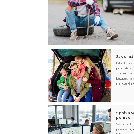
Jak si u
Dlouho oče
příležitost
doma. Na d
bezpečná a
na které n
Správa v
peníze
Většina fir
přesně ví,