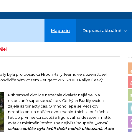
Magazín
Doprava aktuálně
šel
re
ally byla pro posádku Hroch Rally Teamu ve složení Josef
li s osvědčeným vozem Peugeot 207 S2000 Rallye Český
Příbramská dvojice nezačala dvakrát nejlépe. Na
oklouzané superspeciálce v Českých Budějovicích
zajela až třináctý čas. O mnoho lépe se Petákovi
nedařilo ani na dalších dvou rychlostních zkouškách, a
tak po první sekci soutěže figuroval na desátém místě,
avšak s minimální ztrátou na nejbližší soupeře.
„První
sekce soutěže byla kvůli dešti hodně uklouzaná. Auto