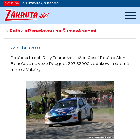
aktuálně:
30
uzavírek
,
7
nehod
Peták s Benešovou na Šumavě sedmí
>
Začátek reklamy
Konec reklamy
22. dubna 2010
Posádka Hroch Rally Teamu ve složení Josef Peták a Alena
Benešová na voze Peugeot 207 S2000 zopakovala sedmé
místo z Valašky.