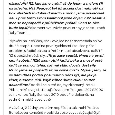
následující RZ, kde jsme vylétli až do louky a málem šli
na střechu. Náš Peugeot byl již docela dost nahnutý na
bok. Naštěstí to dobře dopadlo a mohli jsme pokračovat
dál. I přes tento skoro karambol jsme dojeli v RZ desátí a
moc se nepropadli v průběžném pořadí. Snad to zítra
bude lepší,“
okomentoval závěr první etapy jezdec Hroch
Rally Teamu.
Blýskání na lepší časy však dvojice nezaznamenala ani ve
druhé etapě. Hned na první rychlostní zkoušce přišel
problém s řadící pákou a Peták musel absolvovat další tři
RZ s použitím větší síly.
„To je zase soutěž. Hned na první
ranní sobotní RZtě jsem utrhl řadící páku a musel poté
řadit za pomoci táhla, což mě stálo docela dost síly.
Navíc jsme se propadli až na osmé místo. Myslel jsem, že
se nám dnes podaří posunout o něco výš, ale jak je
vidět, budeme rádi, když vůbec šumavskou soutěž
dokončíme,“
podělil se o své dojmy zklamaný Peták.
Příbramské dvojici, startující s vozem Peugeot 207 S2000
se nakonec Rally Šumava 2010 podařilo dokončit na
sedmém místě absolutně.
V závěru již žádný problém nepřišel, a tak mohl Peták s
Benešovou konečně v poklidu absolvovat zbývající čtyři