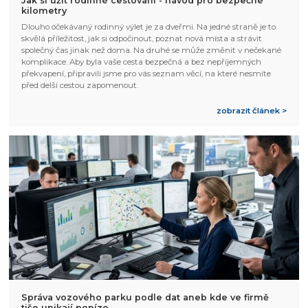
Jak si užít rodinné cestování - návod pro bezpečné
kilometry
Dlouho očekávaný rodinný výlet je za dveřmi. Na jedné straně je to
skvělá příležitost, jak si odpočinout, poznat nová místa a strávit
společný čas jinak než doma. Na druhé se může změnit v nečekané
komplikace. Aby byla vaše cesta bezpečná a bez nepříjemných
překvapení, připravili jsme pro vás seznam věcí, na které nesmíte
před delší cestou zapomenout.
zobrazit článek >
Správa vozového parku podle dat aneb kde ve firmě
tiše unikají peníze