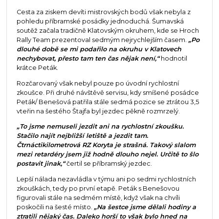
Cesta za ziskem devíti mistrovských bodů však nebyla z
pohledu příbramské posádky jednoduchá. Šumavská
soutěž začala tradičně Klatovským okruhem, kde se Hroch
Rally Team prezentoval sedmým nejrychlejším časem.
„Po
dlouhé době se mi podařilo na okruhu v Klatovech
nechybovat, přesto tam ten čas nějak není,“
hodnotil
krátce Peták.
Rozčarovaný však nebyl pouze po úvodní rychlostní
zkoušce. Při druhé návštěvě servisu, kdy smíšené posádce
Peták/ Benešová patřila stále sedmá pozice se ztrátou 3,5
vteřin na šestého Štajfa byl jezdec pěkně rozmrzelý.
„To jsme nemuseli jezdit ani na rychlostní zkoušku.
Stačilo najít nejbližší letiště a jezdit tam.
Čtrnáctikilometrová RZ Koryta je strašná. Takový slalom
mezi retardéry jsem již hodně dlouho nejel. Určitě to šlo
postavit jinak,“
čertil se příbramský jezdec.
Lepší nálada nezavládla v týmu ani po sedmi rychlostních
zkouškách, tedy po první etapě. Peták s Benešovou
figurovali stále na sedmém místě, když však na chvíli
poskočili na šesté místo.
„Na šestce jsme dělali hodiny a
ztratili nějaký čas. Daleko horší to však bylo hned na