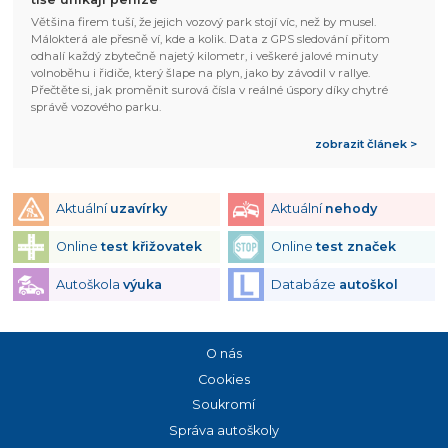
Většina firem tuší, že jejich vozový park stojí víc, než by musel.
Málokterá ale přesně ví, kde a kolik. Data z GPS sledování přitom
odhalí každý zbytečně najetý kilometr, i veškeré jalové minuty
volnoběhu i řidiče, který šlape na plyn, jako by závodil v rallye.
Přečtěte si, jak proměnit surová čísla v reálné úspory díky chytré
správě vozového parku.
zobrazit článek >
Aktuální
uzavírky
Aktuální
nehody
Online
test křižovatek
Online
test značek
Autoškola
výuka
Databáze
autoškol
O nás
Cookies
Soukromí
Správa autoškoly