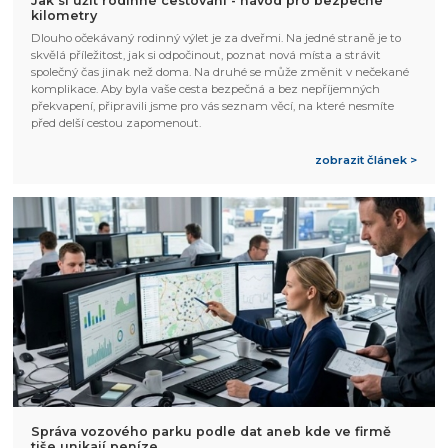
Jak si užít rodinné cestování - návod pro bezpečné
kilometry
Dlouho očekávaný rodinný výlet je za dveřmi. Na jedné straně je to
skvělá příležitost, jak si odpočinout, poznat nová místa a strávit
společný čas jinak než doma. Na druhé se může změnit v nečekané
komplikace. Aby byla vaše cesta bezpečná a bez nepříjemných
překvapení, připravili jsme pro vás seznam věcí, na které nesmíte
před delší cestou zapomenout.
zobrazit článek >
Správa vozového parku podle dat aneb kde ve firmě
tiše unikají peníze