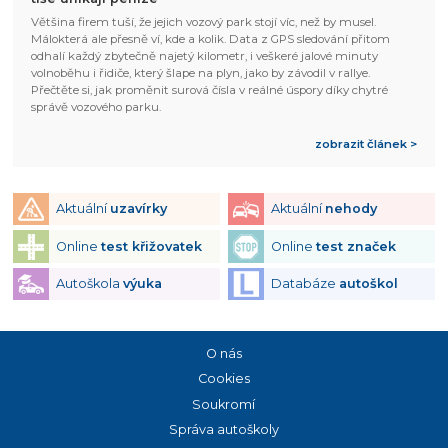
Většina firem tuší, že jejich vozový park stojí víc, než by musel.
Málokterá ale přesně ví, kde a kolik. Data z GPS sledování přitom
odhalí každý zbytečně najetý kilometr, i veškeré jalové minuty
volnoběhu i řidiče, který šlape na plyn, jako by závodil v rallye.
Přečtěte si, jak proměnit surová čísla v reálné úspory díky chytré
správě vozového parku.
zobrazit článek >
Aktuální
uzavírky
Aktuální
nehody
Online
test křižovatek
Online
test značek
Autoškola
výuka
Databáze
autoškol
O nás
Cookies
Soukromí
Správa autoškoly