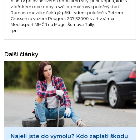
plánu v polovině května populární Rallysprint Kopná, kde si
v loňském roce odbyla svůj premiérový společný start.
Romana mezitím čeká již příští týden společně s Petrem
Grossem a vozem Peugeot 207 S2000 start v rámci
Mediasport MMČR na Mogul Šumava Rally.
-pr-
Další články
Najeli jste do výmolu? Kdo zaplatí škodu