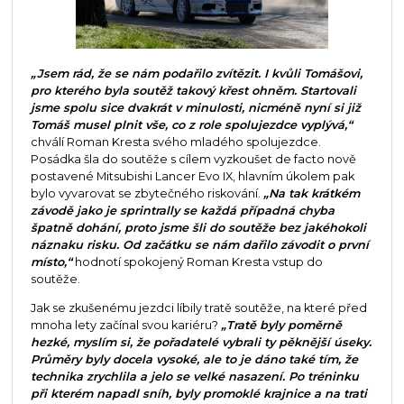
„Jsem rád, že se nám podařilo zvítězit. I kvůli Tomášovi,
pro kterého byla soutěž takový křest ohněm. Startovali
jsme spolu sice dvakrát v minulosti, nicméně nyní si již
Tomáš musel plnit vše, co z role spolujezdce vyplývá,“
chválí Roman Kresta svého mladého spolujezdce.
Posádka šla do soutěže s cílem vyzkoušet de facto nově
postavené Mitsubishi Lancer Evo IX, hlavním úkolem pak
bylo vyvarovat se zbytečného riskování.
„Na tak krátkém
závodě jako je sprintrally se každá případná chyba
špatně dohání, proto jsme šli do soutěže bez jakéhokoli
náznaku risku. Od začátku se nám dařilo závodit o první
místo,“
hodnotí spokojený Roman Kresta vstup do
soutěže.
Jak se zkušenému jezdci líbily tratě soutěže, na které před
mnoha lety začínal svou kariéru?
„Tratě byly poměrně
hezké, myslím si, že pořadatelé vybrali ty pěknější úseky.
Průměry byly docela vysoké, ale to je dáno také tím, že
technika zrychlila a jelo se velké nasazení. Po tréninku
při kterém napadl sníh, byly promoklé krajnice a na trati