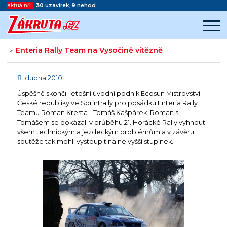
aktuálně:
30
uzavírek
,
9
nehod
Enteria Rally Team na Vysočině vítězně
>
Začátek reklamy
Konec reklamy
8. dubna 2010
Úspěšně skončil letošní úvodní podnik Ecosun Mistrovství
České republiky ve Sprintrally pro posádku Enteria Rally
Teamu Roman Kresta - Tomáš Kašpárek. Roman s
Tomášem se dokázali v průběhu 21. Horácké Rally vyhnout
všem technickým a jezdeckým problémům a v závěru
soutěže tak mohli vystoupit na nejvyšší stupínek.