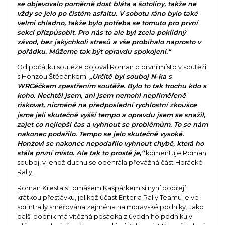
se objevovalo poměrně dost bláta a šotoliny, takže ne
vždy se jelo po čistém asfaltu. V sobotu ráno bylo také
velmi chladno, takže bylo potřeba se tomuto pro první
sekci přizpůsobit. Pro nás to ale byl zcela poklidný
závod, bez jakýchkoli stresů a vše probíhalo naprosto v
pořádku. Můžeme tak být opravdu spokojeni.“
Od počátku soutěže bojoval Roman o první místo v soutěži
s Honzou Štěpánkem.
„Určitě byl souboj N-ka s
WRCéčkem zpestřením soutěže. Bylo to tak trochu kdo s
koho. Nechtěl jsem, ani jsem nemohl nepřiměřeně
riskovat, nicméně na předposlední rychlostní zkoušce
jsme jeli skutečně vyšší tempo a opravdu jsem se snažil,
zajet co nejlepší čas a vyhnout se problémům. To se nám
nakonec podařilo. Tempo se jelo skutečně vysoké.
Honzovi se nakonec nepodařilo vyhnout chybě, která ho
stála první místo. Ale tak to prostě je,“
komentuje Roman
souboj, v jehož duchu se odehrála převážná část Horácké
Rally.
Roman Kresta s Tomášem Kašpárkem si nyní dopřejí
krátkou přestávku, jelikož účast Enteria Rally Teamu je ve
sprintrally směřována zejména na moravské podniky. Jako
další podnik má vítězná posádka z úvodního podniku v