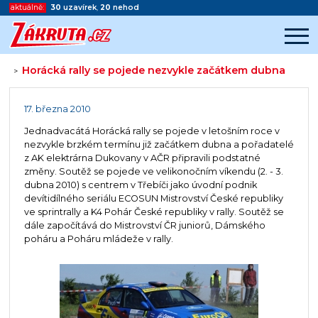
aktuálně:
30
uzavírek
,
20
nehod
Horácká rally se pojede nezvykle začátkem dubna
>
Začátek reklamy
Konec reklamy
17. března 2010
Jednadvacátá Horácká rally se pojede v letošním roce v
nezvykle brzkém termínu již začátkem dubna a pořadatelé
z AK elektrárna Dukovany v AČR připravili podstatné
změny. Soutěž se pojede ve velikonočním víkendu (2. - 3.
dubna 2010) s centrem v Třebíči jako úvodní podnik
devítidílného seriálu ECOSUN Mistrovství České republiky
ve sprintrally a K4 Pohár České republiky v rally. Soutěž se
dále započítává do Mistrovství ČR juniorů, Dámského
poháru a Poháru mládeže v rally.