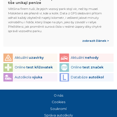
tiše unikají peníze
Většina firem tuší, že jejich vozový park stojí víc, než by musel.
Málokterá ale přesně ví, kde a kolik. Data z GPS sledování přitom
odhalí každý zbytečně najetý kilometr, i veškeré jalové minuty
volnoběhu i řidiče, který šlape na plyn, jako by závodil v rallye.
Přečtěte si, jak proměnit surová čísla v reálné úspory díky chytré
správě vozového parku.
zobrazit článek >
Aktuální
uzavírky
Aktuální
nehody
Online
test křižovatek
Online
test značek
Autoškola
výuka
Databáze
autoškol
O nás
Cookies
Soukromí
Správa autoškoly