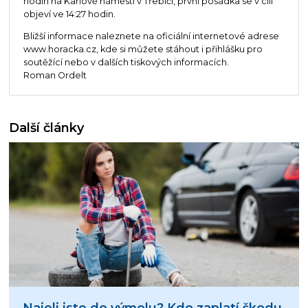
hodin na Karlově náměstí v Třebíči, první posádka se v cíli
objeví ve 14:27 hodin.
Bližší informace naleznete na oficiální internetové adrese
www.horacka.cz, kde si můžete stáhout i přihlášku pro
soutěžící nebo v dalších tiskových informacích.
Roman Ordelt
Další články
Najeli jste do výmolu? Kdo zaplatí škodu