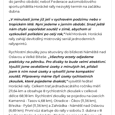
do jarního období, neboť Federace automobilového
sportu přidělila Horácké rally nezvyklý termín na začátku
dubna.
„V minulosti jsme již jeli v sychravém podzimu nebo v
tropickém létě. Nyní jedeme v jarním období. Snad ještě
nám chybí uspořádat soutěž v zimě, abychom si
vyzkoušeli pořádání po celý rok,“
řekl Morávek. Horácká
rally zahájí devítidílný mistrovský seriál jednodenních
rallysprintů.
Rychlostní zkoušky jsou situovány do blízkosti Náměště nad
Oslavou a Velké Bíteše.
„Všechny erzety odjedeme
prakticky na pětníku. Pro diváky to bude velmi atraktivní.
Využili jsme osvědčené úseky z minulých let, přidali
jsem k nim nové úseky a vytvořili jsme kompaktní
soutěž. Připraveny máme čtyři úseky rychlostních
zkoušek, které pojedeme dvakrát,“
vysvětlil ředitel
Horácké rally. Celkem trať jednadvacátého ročníku měří
211,64 km a obsahuje 8 rychlostních zkoušek v celkové
délce 68,18 km. Rychlostní zkoušky se pojedou na úsecích
Kamenná - Tasov 4,68 km), Otradice - Čikov (11,36 km),
Březka - Pyšel (11,36 km) a Zahrádka - Náměšť nad Oslavou
(6,69 km). První vůz startuje do rally v sobotu 3. dubna v 8