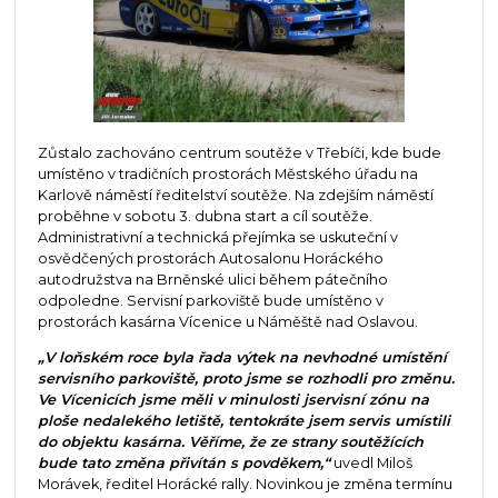
Zůstalo zachováno centrum soutěže v Třebíči, kde bude
umístěno v tradičních prostorách Městského úřadu na
Karlově náměstí ředitelství soutěže. Na zdejším náměstí
proběhne v sobotu 3. dubna start a cíl soutěže.
Administrativní a technická přejímka se uskuteční v
osvědčených prostorách Autosalonu Horáckého
autodružstva na Brněnské ulici během pátečního
odpoledne. Servisní parkoviště bude umístěno v
prostorách kasárna Vícenice u Náměště nad Oslavou.
„V loňském roce byla řada výtek na nevhodné umístění
servisního parkoviště, proto jsme se rozhodli pro změnu.
Ve Vícenicích jsme měli v minulosti jservisní zónu na
ploše nedalekého letiště, tentokráte jsem servis umístili
do objektu kasárna. Věříme, že ze strany soutěžících
bude tato změna přivítán s povděkem,“
uvedl Miloš
Morávek, ředitel Horácké rally. Novinkou je změna termínu