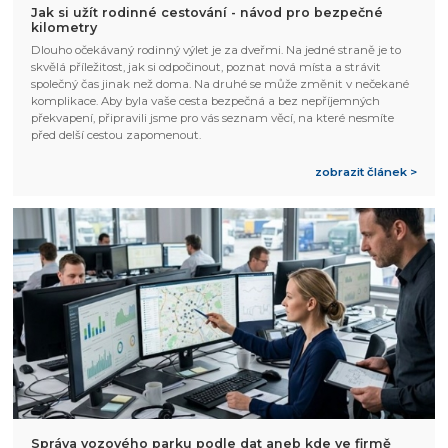
Jak si užít rodinné cestování - návod pro bezpečné
kilometry
Dlouho očekávaný rodinný výlet je za dveřmi. Na jedné straně je to
skvělá příležitost, jak si odpočinout, poznat nová místa a strávit
společný čas jinak než doma. Na druhé se může změnit v nečekané
komplikace. Aby byla vaše cesta bezpečná a bez nepříjemných
překvapení, připravili jsme pro vás seznam věcí, na které nesmíte
před delší cestou zapomenout.
zobrazit článek >
Správa vozového parku podle dat aneb kde ve firmě