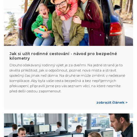
Jak si užít rodinné cestování - návod pro bezpečné
kilometry
Dlouho očekávaný rodinný výlet je za dveřmi. Na jedné straně je to
skvělá příležitost, jak si odpočinout, poznat nová místa a strávit
společný čas jinak než doma. Na druhé se může změnit v nečekané
komplikace. Aby byla vaše cesta bezpečná a bez nepříjemných
překvapení, připravili jsme pro vás seznam věcí, na které nesmíte
před delší cestou zapomenout.
zobrazit článek >