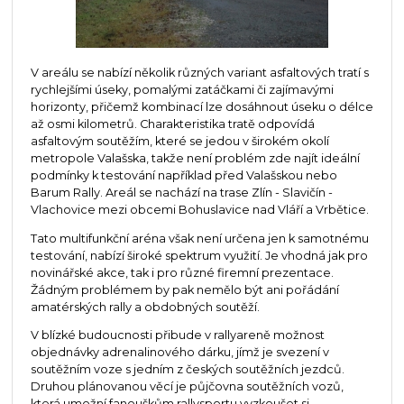
V areálu se nabízí několik různých variant asfaltových tratí s
rychlejšími úseky, pomalými zatáčkami či zajímavými
horizonty, přičemž kombinací lze dosáhnout úseku o délce
až osmi kilometrů. Charakteristika tratě odpovídá
asfaltovým soutěžím, které se jedou v širokém okolí
metropole Valašska, takže není problém zde najít ideální
podmínky k testování například před Valašskou nebo
Barum Rally. Areál se nachází na trase Zlín - Slavičín -
Vlachovice mezi obcemi Bohuslavice nad Vláří a Vrbětice.
Tato multifunkční aréna však není určena jen k samotnému
testování, nabízí široké spektrum využití. Je vhodná jak pro
novinářské akce, tak i pro různé firemní prezentace.
Žádným problémem by pak nemělo být ani pořádání
amatérských rally a obdobných soutěží.
V blízké budoucnosti přibude v rallyareně možnost
objednávky adrenalinového dárku, jímž je svezení v
soutěžním voze s jedním z českých soutěžních jezdců.
Druhou plánovanou věcí je půjčovna soutěžních vozů,
která umožní fanouškům rallysportu vyzkoušet si