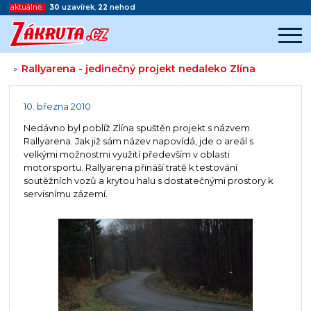
aktuálně:
30
uzavírek
,
22
nehod
Rallyarena - jedinečný projekt nedaleko Zlína
>
Začátek reklamy
Konec reklamy
10. března 2010
Nedávno byl poblíž Zlína spuštěn projekt s názvem
Rallyarena. Jak již sám název napovídá, jde o areál s
velkými možnostmi využití především v oblasti
motorsportu. Rallyarena přináší tratě k testování
soutěžních vozů a krytou halu s dostatečnými prostory k
servisnímu zázemí.