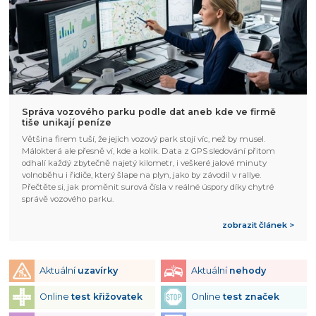
Správa vozového parku podle dat aneb kde ve firmě
tiše unikají peníze
Většina firem tuší, že jejich vozový park stojí víc, než by musel.
Málokterá ale přesně ví, kde a kolik. Data z GPS sledování přitom
odhalí každý zbytečně najetý kilometr, i veškeré jalové minuty
volnoběhu i řidiče, který šlape na plyn, jako by závodil v rallye.
Přečtěte si, jak proměnit surová čísla v reálné úspory díky chytré
správě vozového parku.
zobrazit článek >
Aktuální
uzavírky
Aktuální
nehody
Online
test křižovatek
Online
test značek