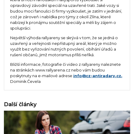
opravdový závodní speciál na uzavřené trati. Jaké vozy si
budou moci fanoušci či firmy vyzkoušet, je zatím v jednání,
což je zároveň i nabídka pro týmy z okolí Zlína, které
nabízejí k pronájmu soutěžní speciály a měli by zájem o
spolupráci.
Největší výhoda rallyareny se skrývá v tom, že se jedná o
uzavřený a veřejnosti nepřístupný areál, který je možno
využít bez vyřizování nutných povolení, obíhání úřadů a
rušení občanů, jimž motorismus příliš neříká.
Bližší informace, fotografie či video z rallyareny naleznete
na stránkách www.rallyarena.cz nebo vám budou
poskytnuty na e-mailové adrese
info@cz-antiradary.cz.
Dominik Čevela
Další články