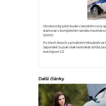
Otrokovický pilot bude v letošním roce
startovat v kompletním seriálu mezinárod
S2000.
Po třech letech s privátními Mitsubishi s
Japonské Suzuki však tentokrát střídá če
AutoSport.CZ
Další články