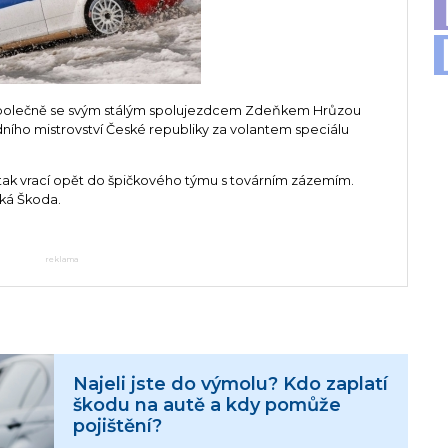
 společně se svým stálým spolujezdcem Zdeňkem Hrůzou
ního mistrovství České republiky za volantem speciálu
e tak vrací opět do špičkového týmu s továrním zázemím.
ská Škoda.
reklama
Najeli jste do výmolu? Kdo zaplatí
škodu na autě a kdy pomůže
pojištění?