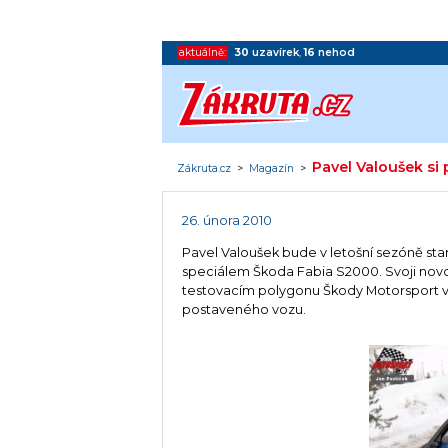
aktuálně:
30
uzavírek
,
16
nehod
Pavel Valoušek si
Zákruta.cz
>
Magazín
>
26. února 2010
Pavel Valoušek bude v letošní sezóně st
speciálem Škoda Fabia S2000. Svoji novo
testovacím polygonu Škody Motorsport v
postaveného vozu.