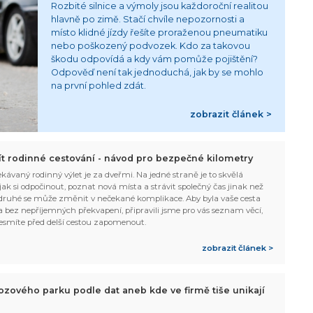
Rozbité silnice a výmoly jsou každoroční realitou
hlavně po zimě. Stačí chvíle nepozornosti a
místo klidné jízdy řešíte proraženou pneumatiku
nebo poškozený podvozek. Kdo za takovou
škodu odpovídá a kdy vám pomůže pojištění?
Odpověď není tak jednoduchá, jak by se mohlo
na první pohled zdát.
zobrazit článek >
žít rodinné cestování - návod pro bezpečné kilometry
kávaný rodinný výlet je za dveřmi. Na jedné straně je to skvělá
, jak si odpočinout, poznat nová místa a strávit společný čas jinak než
ruhé se může změnit v nečekané komplikace. Aby byla vaše cesta
 bez nepříjemných překvapení, připravili jsme pro vás seznam věcí,
esmíte před delší cestou zapomenout.
zobrazit článek >
ozového parku podle dat aneb kde ve firmě tiše unikají