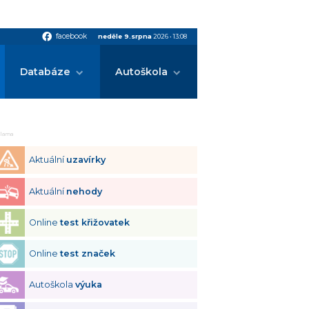
facebook
facebook
neděle 9.srpna
2026
•
13:08
Databáze
Autoškola
klama
Aktuální
uzavírky
Aktuální
nehody
Online
test křižovatek
Online
test značek
Autoškola
výuka