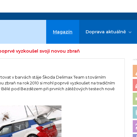
Magazín
Doprava aktuálně
 poprvé vyzkoušel svoji novou zbraň
re
artovat v barvách stáje Škoda Delimax Team s továrním
u zbraň na rok 2010 si mohl poprvé vyzkoušet na tradičním
 Bělé pod Bezdězem při prvních zátěžových testech nově