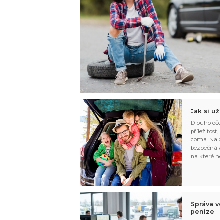
Jak si u
Dlouho oče
příležitost
doma. Na d
bezpečná a
na které n
Správa v
peníze