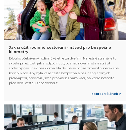
Jak si užít rodinné cestování - návod pro bezpečné
kilometry
Dlouho očekávaný rodinný výlet je za dveřmi. Na jedné straně je to
skvělá příležitost, jak si odpočinout, poznat nová místa a strávit
společný čas jinak než doma. Na druhé se může změnit v nečekané
komplikace. Aby byla vaše cesta bezpečná a bez nepříjemných
překvapení, připravili jsme pro vás seznam věcí, na které nesmíte
před delší cestou zapomenout.
zobrazit článek >