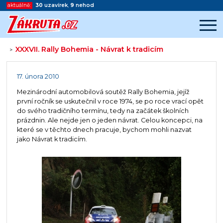
aktuálně:
30
uzavírek
,
9
nehod
XXXVII. Rally Bohemia - Návrat k tradicím
>
Začátek reklamy
Konec reklamy
17. února 2010
Mezinárodní automobilová soutěž Rally Bohemia, jejíž
první ročník se uskutečnil v roce 1974, se po roce vrací opět
do svého tradičního termínu, tedy na začátek školních
prázdnin. Ale nejde jen o jeden návrat. Celou koncepci, na
které se v těchto dnech pracuje, bychom mohli nazvat
jako Návrat k tradicím.