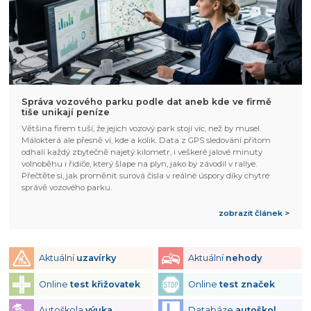
Správa vozového parku podle dat aneb kde ve firmě
tiše unikají peníze
Většina firem tuší, že jejich vozový park stojí víc, než by musel.
Málokterá ale přesně ví, kde a kolik. Data z GPS sledování přitom
odhalí každý zbytečně najetý kilometr, i veškeré jalové minuty
volnoběhu i řidiče, který šlape na plyn, jako by závodil v rallye.
Přečtěte si, jak proměnit surová čísla v reálné úspory díky chytré
správě vozového parku.
zobrazit článek >
Aktuální
uzavírky
Aktuální
nehody
Online
test křižovatek
Online
test značek
Autoškola
výuka
Databáze
autoškol