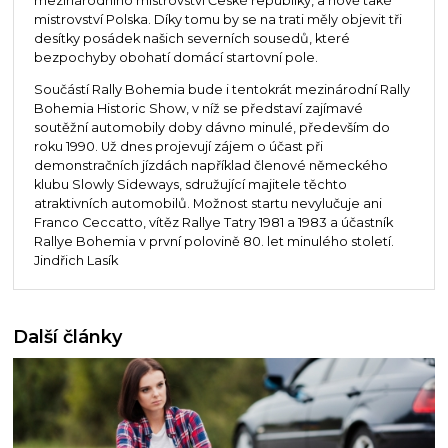
mezinárodního mistrovství České republiky, a nově také
mistrovství Polska. Díky tomu by se na trati měly objevit tři
desítky posádek našich severních sousedů, které
bezpochyby obohatí domácí startovní pole.
Součástí Rally Bohemia bude i tentokrát mezinárodní Rally
Bohemia Historic Show, v níž se představí zajímavé
soutěžní automobily doby dávno minulé, především do
roku 1990. Už dnes projevují zájem o účast při
demonstračních jízdách například členové německého
klubu Slowly Sideways, sdružující majitele těchto
atraktivních automobilů. Možnost startu nevylučuje ani
Franco Ceccatto, vítěz Rallye Tatry 1981 a 1983 a účastník
Rallye Bohemia v první polovině 80. let minulého století.
Jindřich Lasík
Další články