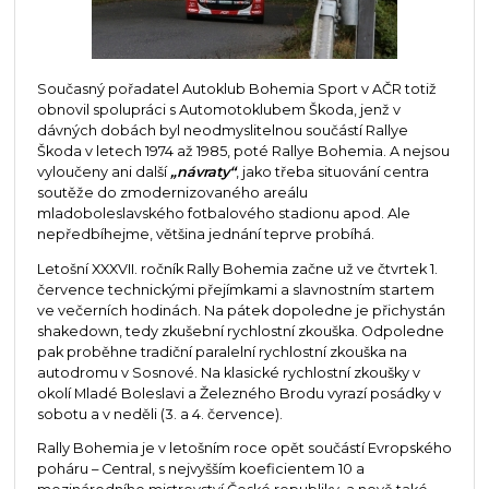
Současný pořadatel Autoklub Bohemia Sport v AČR totiž
obnovil spolupráci s Automotoklubem Škoda, jenž v
dávných dobách byl neodmyslitelnou součástí Rallye
Škoda v letech 1974 až 1985, poté Rallye Bohemia. A nejsou
vyloučeny ani další
„návraty“
, jako třeba situování centra
soutěže do zmodernizovaného areálu
mladoboleslavského fotbalového stadionu apod. Ale
nepředbíhejme, většina jednání teprve probíhá.
Letošní XXXVII. ročník Rally Bohemia začne už ve čtvrtek 1.
července technickými přejímkami a slavnostním startem
ve večerních hodinách. Na pátek dopoledne je přichystán
shakedown, tedy zkušební rychlostní zkouška. Odpoledne
pak proběhne tradiční paralelní rychlostní zkouška na
autodromu v Sosnové. Na klasické rychlostní zkoušky v
okolí Mladé Boleslavi a Železného Brodu vyrazí posádky v
sobotu a v neděli (3. a 4. července).
Rally Bohemia je v letošním roce opět součástí Evropského
poháru – Central, s nejvyšším koeficientem 10 a