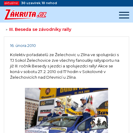
aktuálně:
30
uzavírek
,
10
nehod
III. Beseda se závodníky rally
>
Začátek reklamy
Konec reklamy
16. února 2010
Kolektiv pořadatelů ze Želechovic u Zlína ve spolupráci s
TJ Sokol Želechovice zve všechny fanoušky rallysportu na
již III. ročník Besedy s jezdci a spolujezdci rally! Akce se
koná v sobotu 27. 2. 2010 od 17 hodin v Sokolovně v
Želechovicích nad Dřevnicí u Zlína.