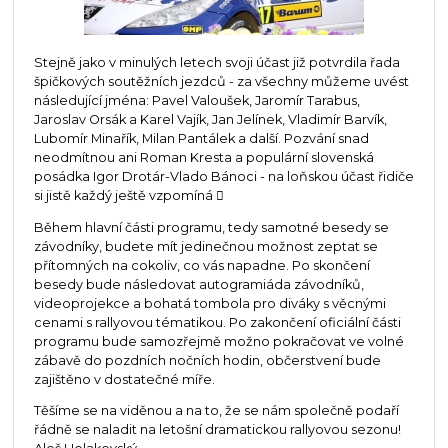
Stejně jako v minulých letech svoji účast již potvrdila řada
špičkových soutěžních jezdců - za všechny můžeme uvést
následující jména: Pavel Valoušek, Jaromír Tarabus,
Jaroslav Orsák a Karel Vajík, Jan Jelínek, Vladimír Barvík,
Lubomír Minařík, Milan Pantálek a další. Pozvání snad
neodmítnou ani Roman Kresta a populární slovenská
posádka Igor Drotár-Vlado Bánoci - na loňskou účast řidiče
si jistě každý ještě vzpomíná 
Během hlavní části programu, tedy samotné besedy se
závodníky, budete mít jedinečnou možnost zeptat se
přítomných na cokoliv, co vás napadne. Po skončení
besedy bude následovat autogramiáda závodníků,
videoprojekce a bohatá tombola pro diváky s věcnými
cenami s rallyovou tématikou. Po zakončení oficiální části
programu bude samozřejmě možno pokračovat ve volné
zábavě do pozdních nočních hodin, občerstvení bude
zajištěno v dostatečné míře.
Těšíme se na viděnou a na to, že se nám společně podaří
řádně se naladit na letošní dramatickou rallyovou sezonu!