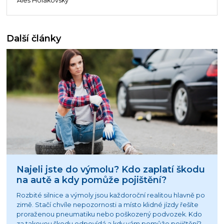
Aleš Holakovský
Další články
Najeli jste do výmolu? Kdo zaplatí škodu
na autě a kdy pomůže pojištění?
Rozbité silnice a výmoly jsou každoroční realitou hlavně po
zimě. Stačí chvíle nepozornosti a místo klidné jízdy řešíte
proraženou pneumatiku nebo poškozený podvozek. Kdo
za takovou škodu odpovídá a kdy vám pomůže pojištění?