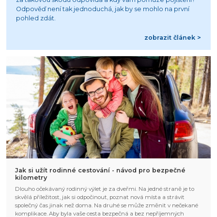
Odpověď není tak jednoduchá, jak by se mohlo na první
pohled zdát.
zobrazit článek >
Jak si užít rodinné cestování - návod pro bezpečné
kilometry
Dlouho očekávaný rodinný výlet je za dveřmi. Na jedné straně je to
skvělá příležitost, jak si odpočinout, poznat nová místa a strávit
společný čas jinak než doma. Na druhé se může změnit v nečekané
komplikace. Aby byla vaše cesta bezpečná a bez nepříjemných