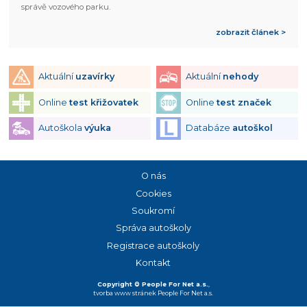
správě vozového parku.
zobrazit článek >
Aktuální
uzavírky
Aktuální
nehody
Online
test křižovatek
Online
test značek
Autoškola
výuka
Databáze
autoškol
O nás
Cookies
Soukromí
Správa autoškoly
Registrace autoškoly
Kontakt
Copyright © People For Net a.s.
,
tvorba www stránek
People For Net a.s.