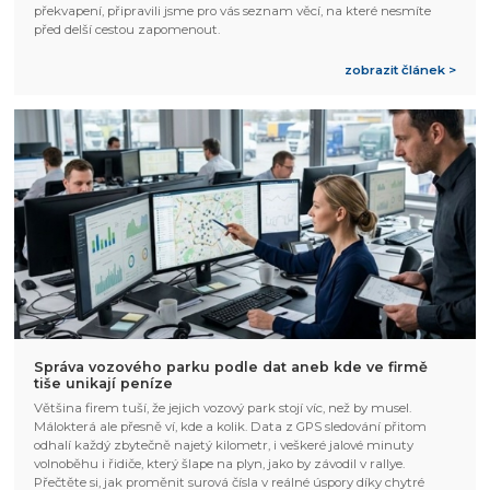
překvapení, připravili jsme pro vás seznam věcí, na které nesmíte
před delší cestou zapomenout.
zobrazit článek >
Správa vozového parku podle dat aneb kde ve firmě
tiše unikají peníze
Většina firem tuší, že jejich vozový park stojí víc, než by musel.
Málokterá ale přesně ví, kde a kolik. Data z GPS sledování přitom
odhalí každý zbytečně najetý kilometr, i veškeré jalové minuty
volnoběhu i řidiče, který šlape na plyn, jako by závodil v rallye.
Přečtěte si, jak proměnit surová čísla v reálné úspory díky chytré