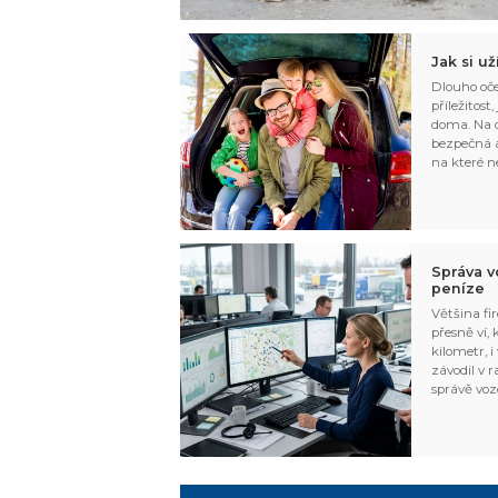
Jak si u
Dlouho oče
příležitost
doma. Na d
bezpečná a
na které n
Správa v
peníze
Většina fir
přesně ví,
kilometr, i
závodil v r
správě voz