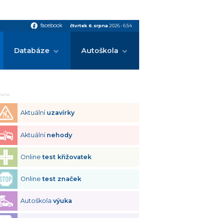
facebook
facebook
čtvrtek 6.srpna
2026
•
6:54
Databáze
Autoškola
klama
Aktuální
uzavírky
Aktuální
nehody
Online
test křižovatek
Online
test značek
Autoškola
výuka