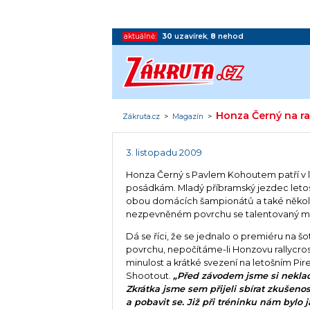
aktuálně:
30
uzavírek
,
8
nehod
Honza Černý na ra
Zákruta.cz
>
Magazín
>
3. listopadu 2009
Honza Černý s Pavlem Kohoutem patří v 
posádkám. Mladý příbramský jezdec letos 
obou domácích šampionátů a také několi
nezpevněném povrchu se talentovaný mlad
Dá se říci, že se jednalo o premiéru na š
povrchu, nepočítáme-li Honzovu rallycr
minulost a krátké svezení na letošním Pirel
Shootout.
„Před závodem jsme si nekladl
Zkrátka jsme sem přijeli sbírat zkušenos
a pobavit se. Již při tréninku nám bylo j