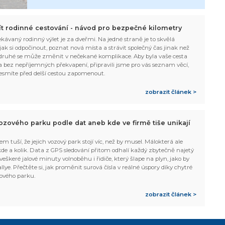
žít rodinné cestování - návod pro bezpečné kilometry
kávaný rodinný výlet je za dveřmi. Na jedné straně je to skvělá
, jak si odpočinout, poznat nová místa a strávit společný čas jinak než
ruhé se může změnit v nečekané komplikace. Aby byla vaše cesta
 bez nepříjemných překvapení, připravili jsme pro vás seznam věcí,
esmíte před delší cestou zapomenout.
zobrazit článek >
ozového parku podle dat aneb kde ve firmě tiše unikají
em tuší, že jejich vozový park stojí víc, než by musel. Málokterá ale
 kde a kolik. Data z GPS sledování přitom odhalí každý zbytečně najetý
 veškeré jalové minuty volnoběhu i řidiče, který šlape na plyn, jako by
allye. Přečtěte si, jak proměnit surová čísla v reálné úspory díky chytré
ového parku.
zobrazit článek >