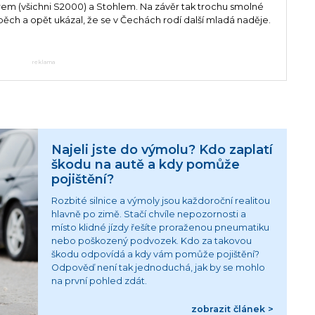
 (všichni S2000) a Stohlem. Na závěr tak trochu smolné
pěch a opět ukázal, že se v Čechách rodí další mladá naděje.
reklama
Najeli jste do výmolu? Kdo zaplatí
škodu na autě a kdy pomůže
pojištění?
Rozbité silnice a výmoly jsou každoroční realitou
hlavně po zimě. Stačí chvíle nepozornosti a
místo klidné jízdy řešíte proraženou pneumatiku
nebo poškozený podvozek. Kdo za takovou
škodu odpovídá a kdy vám pomůže pojištění?
Odpověď není tak jednoduchá, jak by se mohlo
na první pohled zdát.
zobrazit článek >