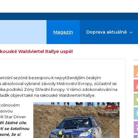
Magazín
Doprava aktuálně
kouské Waldviertel Rallye uspěl
re
letošní sezóně bezesporu k nejvytíženějším českým
absolvoval vybrané závody Mistrovství Evropy, zůčastnil se
ka podniků Zóny Střední Evropy. V rámci zdokonalování na
ík objevil také na rakouské Waldviertel Rallye.
otolinovém
ossovou
li Star Driver
i žádné cíle.
ti se šotolinou
asné, že si