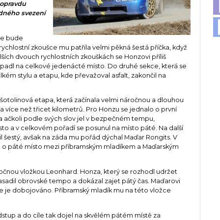
 opravdu
dného svezení
 že bude
 rychlostní zkoušce mu patřila velmi pěkná šestá příčka, když
lších dvouch rychlostních zkouškách se Honzovi příliš
ropadl na celkové jedenácté místo. Do druhé sekce, která se
lkém stylu a etapu, kde převažoval asfalt, zakončil na
šotolinová etapa, která začínala velmi náročnou a dlouhou
a více než třicet kilometrů. Pro Honzu se jednalo o první
a ačkoli podle svých slov jel v bezpečném tempu,
sto a v celkovém pořadí se posunul na místo páté. Na další
l šestý, avšak na záda mu pořád dýchal Maďar Rongits. V
tva o páté místo mezi příbramským mladíkem a Maďarským
očnou vložkou Leonhard. Honza, který se rozhodl udržet
asadil obrovské tempo a dokázal zajet pátý čas. Maďarovi
že je dobojováno. Příbramský mladík mu na této vložce
dstup a do cíle tak dojel na skvělém pátém místě za