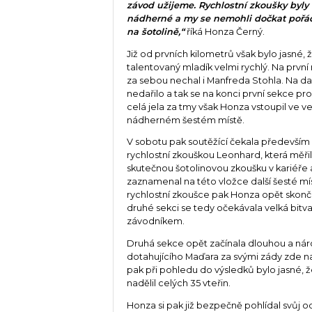
závod užijeme. Rychlostní zkoušky byly
nádherné a my se nemohli dočkat pořá
na šotolině,“
říká Honza Černý.
Již od prvních kilometrů však bylo jasné,
talentovaný mladík velmi rychlý. Na první
za sebou nechal i Manfreda Stohla. Na da
nedařilo a tak se na konci první sekce p
celá jela za tmy však Honza vstoupil ve ve
nádherném šestém místě.
V sobotu pak soutěžící čekala především 
rychlostní zkouškou Leonhard, která měřil
skutečnou šotolinovou zkoušku v kariéře 
zaznamenal na této vložce další šesté mí
rychlostní zkoušce pak Honza opět skonči
druhé sekci se tedy očekávala velká bi
závodníkem.
Druhá sekce opět začínala dlouhou a nár
dotahujícího Maďara za svými zády zde n
pak při pohledu do výsledků bylo jasné, 
nadělil celých 35 vteřin.
Honza si pak již bezpečně pohlídal svůj o